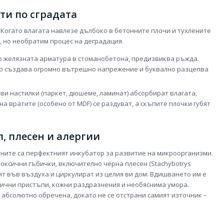
ти по сградата
Когато влагата навлезе дълбоко в бетонните плочи и тухлените
, но необратим процес на деградация.
до желязната арматура в стоманобетона, предизвиква ръжда.
то създава огромно вътрешно напрежение и буквално разцепва
и настилки (паркет, дюшеме, ламинат) абсорбират влагата,
на вратите (особено от MDF) се раздуват, а скъпите плочки губят
л, плесен и алергии
ените са перфектният инкубатор за развитие на микроорганизми.
оксични гъбички, включително черна плесен (Stachybotrys
ят във въздуха и циркулират из целия ви дом. Вдишването им е
ични пристъпи, кожни раздразнения и необяснима умора.
абсолютно обречена, докато не се отстрани самият източник –