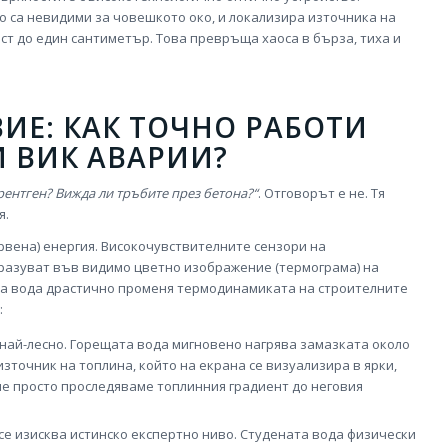
о са невидими за човешкото око, и локализира източника на
ост до един сантиметър. Това превръща хаоса в бърза, тиха и
ИЕ: КАК ТОЧНО РАБОТИ
 ВИК АВАРИИ?
рентген? Вижда ли тръбите през бетона?“
. Отговорът е не. Тя
я.
рвена) енергия. Високочувствителните сензори на
разуват във видимо цветно изображение (термограма) на
та вода драстично променя термодинамиката на строителните
:
 най-лесно. Горещата вода мигновено нагрява замазката около
зточник на топлина, който на екрана се визуализира в ярки,
Ние просто проследяваме топлинния градиент до неговия
се изисква истинско експертно ниво. Студената вода физически