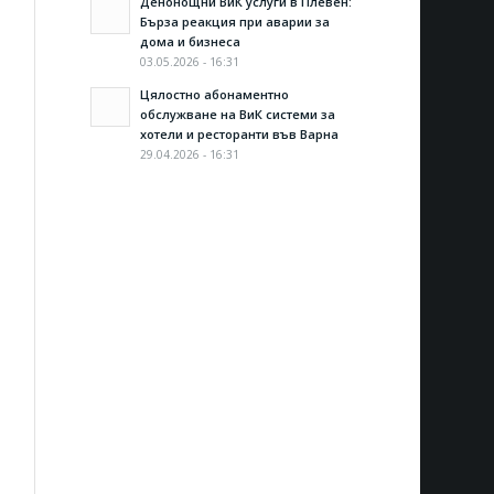
Денонощни ВиК услуги в Плевен:
Бърза реакция при аварии за
дома и бизнеса
03.05.2026 - 16:31
Цялостно абонаментно
обслужване на ВиК системи за
хотели и ресторанти във Варна
29.04.2026 - 16:31