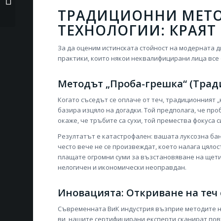
студените...
ТРАДИЦИОННИ МЕТО
ТЕХНОЛОГИИ: КРАЯТ
За да оценим истинската стойност на модерната д
практики, които някои неквалифицирани лица все 
Методът „Проба-грешка“ (Тра
Когато съседът се оплаче от теч, традиционният „
базира изцяло на догадки. Той предполага, че про
окаже, че тръбите са сухи, той премества фокуса 
Резултатът е катастрофален: вашата луксозна бан
често вече не се произвеждат, което налага цяло
плащате огромни суми за възстановяване на щетит
нелогичен и икономически неоправдан.
Иновацията: Откриване на теч
Съвременната ВиК индустрия възприе методите на
ви, нашите сертифицирани експерти сканират пов