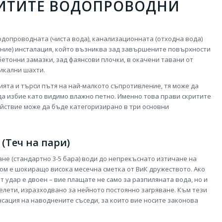
РИТИТЕ ВОДОПРОВОДНИ
одопроводната (чиста вода), канализационната (отходна вода)
ение) инсталация, който възниква зад завършените повърхности
бетонни замазки, зад фаянсови плочки, в окачени тавани от
икални шахти.
ията и търси пътя на най-малкото съпротивление, тя може да
да избие като видимо влажно петно. Именно това прави скритите
ействие може да бъде категоризирано в три основни
(Теч на пари)
не (стандартно 3-5 бара) води до непрекъснато изтичане на
ом е шокиращо висока месечна сметка от ВиК дружеството. Ако
т удар е двоен – вие плащате не само за разпиляната вода, но и
пелети, изразходвано за нейното постоянно загряване. Към тези
нсация на наводнените съседи, за които вие носите законова