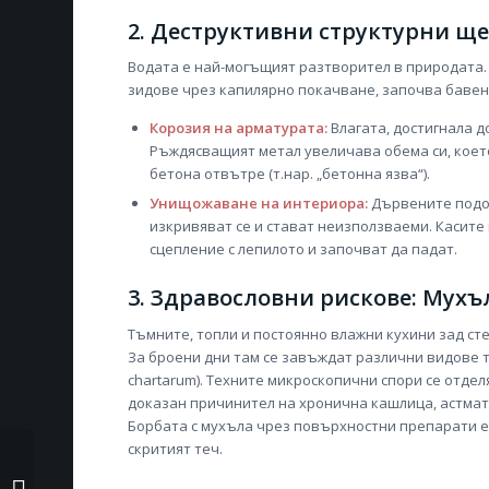
2. Деструктивни структурни ще
Водата е най-могъщият разтворител в природата. 
зидове чрез капилярно покачване, започва бавен
Корозия на арматурата:
Влагата, достигнала 
Ръждясващият метал увеличава обема си, кое
бетона отвътре (т.нар. „бетонна язва“).
Унищожаване на интериора:
Дървените подов
изкривяват се и стават неизползваеми. Касите 
сцепление с лепилото и започват да падат.
3. Здравословни рискове: Мухъ
Тъмните, топли и постоянно влажни кухини зад ст
За броени дни там се завъждат различни видове т
chartarum). Техните микроскопични спори се отдел
доказан причинител на хронична кашлица, астмат
Борбата с мухъла чрез повърхностни препарати е 
скритият теч.
Как да подготвим
водопровода за