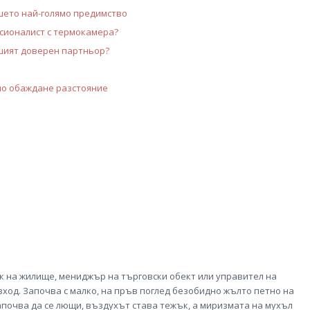
ашето най-голямо предимство
сионалист с термокамера?
ашият доверен партньор?
но обаждане разстояние
к на жилище, мениджър на търговски обект или управител на
зход. Започва с малко, на пръв поглед безобидно жълто петно на
апочва да се лющи, въздухът става тежък, а миризмата на мухъл