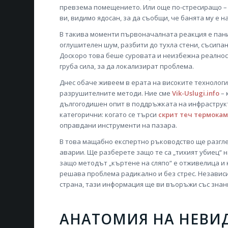
превзема помещението. Или още по-стресиращо – 
ви, видимо ядосан, за да съобщи, че банята му е 
В такива моменти първоначалната реакция е пани
оглушителен шум, разбити до тухла стени, съсипа
Доскоро това беше суровата и неизбежна реалнос
груба сила, за да локализират проблема.
Днес обаче живеем в ерата на високите технолог
разрушителните методи. Ние сме
Vik-Uslugi.info
– 
дългогодишен опит в поддръжката на инфраструкт
категорични: когато се търси
скрит теч термока
оправдани инструменти на пазара.
В това мащабно експертно ръководство ще разгл
аварии. Ще разберете защо те са „тихият убиец“ 
защо методът „къртене на сляпо“ е отживелица и к
решава проблема радикално и без стрес. Независи
страна, тази информация ще ви въоръжи със знан
АНАТОМИЯ НА НЕВИД