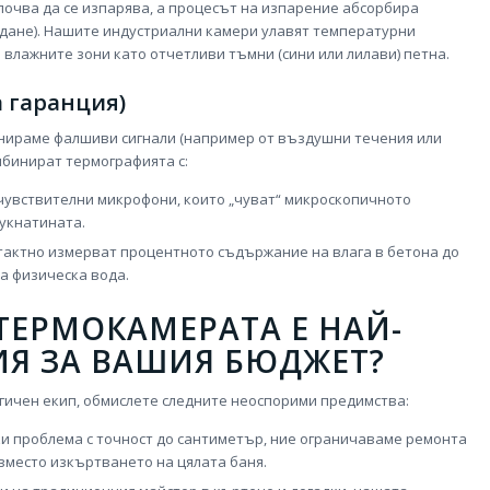
почва да се изпарява, а процесът на изпарение абсорбира
дане). Нашите индустриални камери улавят температурни
 влажните зони като отчетливи тъмни (сини или лилави) петна.
 гаранция)
минираме фалшиви сигнали (например от въздушни течения или
бинират термографията с:
увствителни микрофони, които „чуват“ микроскопичното
пукнатината.
тактно измерват процентното съдържание на влага в бетона до
а физическа вода.
 ТЕРМОКАМЕРАТА Е НАЙ-
ИЯ ЗА ВАШИЯ БЮДЖЕТ?
огичен екип, обмислете следните неоспорими предимства:
 проблема с точност до сантиметър, ние ограничаваме ремонта
 вместо изкъртването на цялата баня.