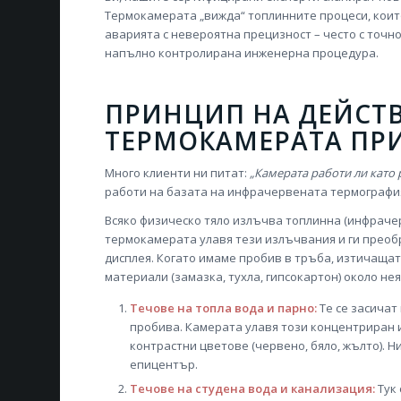
Термокамерата „вижда“ топлинните процеси, коит
аварията с невероятна прецизност – често с точн
напълно контролирана инженерна процедура.
ПРИНЦИП НА ДЕЙСТВ
ТЕРМОКАМЕРАТА ПРИ
Много клиенти ни питат:
„Камерата работи ли като 
работи на базата на инфрачервената термографи
Всяко физическо тяло излъчва топлинна (инфраче
термокамерата улавя тези излъчвания и ги преоб
дисплея. Когато имаме пробив в тръба, изтичаща
материали (замазка, тухла, гипсокартон) около нея
Течове на топла вода и парно:
Те се засичат
пробива. Камерата улавя този концентриран и
контрастни цветове (червено, бяло, жълто). 
епицентър.
Течове на студена вода и канализация:
Тук 