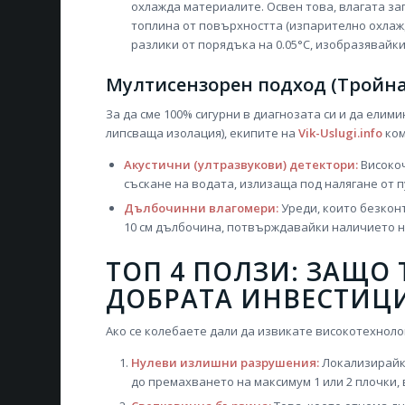
охлажда материалите. Освен това, влагата за
топлина от повърхността (изпарително охлаж
разлики от порядъка на 0.05°C, изобразявайки
Мултисензорен подход (Тройна
За да сме 100% сигурни в диагнозата си и да ели
липсваща изолация), екипите на
Vik-Uslugi.info
ком
Акустични (ултразвукови) детектори:
Високоч
съскане на водата, излизаща под налягане от 
Дълбочинни влагомери:
Уреди, които безкон
10 см дълбочина, потвърждавайки наличието н
ТОП 4 ПОЛЗИ: ЗАЩО
ДОБРАТА ИНВЕСТИЦ
Ако се колебаете дали да извикате високотехнол
Нулеви излишни разрушения:
Локализирайки
до премахването на максимум 1 или 2 плочки,