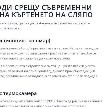
ДИ СРЕЩУ СЪВРЕМЕННИ
 НА КЪРТЕНЕТО НА СЛЯПО
иагностика, трябва да разберем колко пагубни са старите
още прилагат.
диционният кошмар)
квартален майстор“ пристига с чук и къртач. Неговият метод се
блемът е около подовия сифон и разбива плочките там. Ако се
си към мивката и започва да кърти нова зона.
я е превърната в строително сметище. Губите плочки (които
стен нов ремонт на помещението), дишате прах със седмици и
е, причинени не от водата, а от самия майстор. Този подход е
 с термокамера
 безразрушителния контрол (NDT). Вместо да разбиваме стените
ърхностите с високотехнологично оптично устройство.