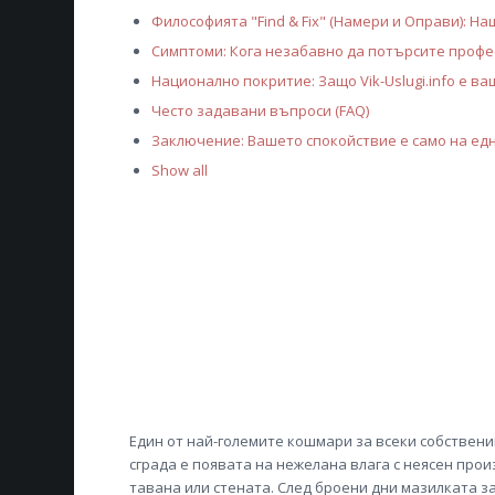
Философията "Find & Fix" (Намери и Оправи): Н
Симптоми: Кога незабавно да потърсите профе
Национално покритие: Защо Vik-Uslugi.info е в
Често задавани въпроси (FAQ)
Заключение: Вашето спокойствие е само на ед
Show all
Един от най-големите кошмари за всеки собствени
сграда е появата на нежелана влага с неясен прои
тавана или стената. След броени дни мазилката з