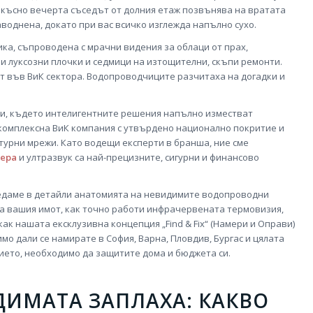
късно вечерта съседът от долния етаж позвънява на вратата
наводнена, докато при вас всичко изглежда напълно сухо.
ка, съпроводена с мрачни видения за облаци от прах,
ни луксозни плочки и седмици на изтощителни, скъпи ремонти.
т във ВиК сектора. Водопроводчиците разчитаха на догадки и
ии, където интелигентните решения напълно изместват
комплексна ВиК компания с утвърдено национално покритие и
урни мрежи. Като водещи експерти в бранша, ние сме
мера
и ултразвук са най-прецизните, сигурни и финансово
едаме в детайли анатомията на невидимите водопроводни
на вашия имот, как точно работи инфрачервената термовизия,
ак нашата ексклузивна концепция „Find & Fix“ (Намери и Оправи)
мо дали се намирате в София, Варна, Пловдив, Бургас и цялата
ието, необходимо да защитите дома и бюджета си.
ИМАТА ЗАПЛАХА: КАКВО