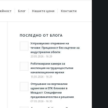
дейност
Блог
Нашите цени
Контакти
ПОСЛЕДНО ОТ БЛОГА
Ултразвуково откриване на
течове: Прецизност без къртене за
индустриални обекти
23.05.2026 - 16:29
Роботизирани камери за
инспекция на труднодостъпни
канализационни мрежи
15.05.2026 - 16:29
Отпушване на вертикални
щрангове в ЕПК блокове в
Младост: Специфични
предизвикателства и решения
07.05.2026 - 16:30