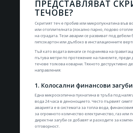
ПРЕДСТАВЛЯВАТ СК
ТЕЧОВЕ?
Скритият теч е пробив или микропукнатина във в
или отоплителната (локално парно, подово отопл
на сградата. Тези аварии се развиват под дебели 
гипсокартон или дълбоко в инсталационните верт
Тъй като водата винаги се подчинява на гравитац
пътува метри по протежение на панелите, преди 
течове толкова коварни. Тяхното деструктивно д
направления:
1. Колосални финансови загуби 
Една микроскопична пукнатина в тръба под наляга
вода 24 часа в денонощието. Често първият симпт
аварията е в системата за топла вода, финансовия
за огромното количество електричество, газ или 
директни загуби се добавят и разходите за компе
отговорност.