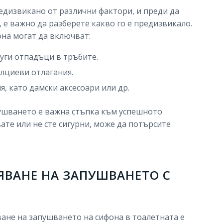
едизвикано от различни фактори, и преди да
е важно да разберете какво го е предизвикало.
на могат да включват:
руги отпадъци в тръбите.
лциеви отлагания.
я, като дамски аксесоари или др.
ушването е важна стъпка към успешното
ате или не сте сигурни, може да потърсите
ЯВАНЕ НА ЗАПУШВАНЕТО С
ване на запушването на сифона в тоалетната е