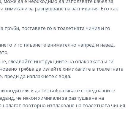
 може да е необходимо да използвате кабел за
 химикали за разпушване на заспивания. Ето как
а тръби, поставете го в тоалетната чиния и го
ането и го плъзнете внимателно напред и назад,
ато.
не, следвайте инструкциите на опаковката и ги
новено трябва да излейте химикалите в тоалетната
, преди да изплакнете с вода.
оизводителя и да се съобразявате с предпазните
едвид, че някои химикали за разпушване на
а налагат повторно изплакване на тоалетната чиния