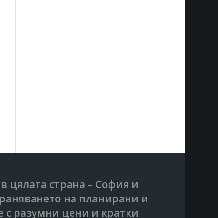
 в цялата страна – София и
траняването на планирани и
е с разумни цени и кратки