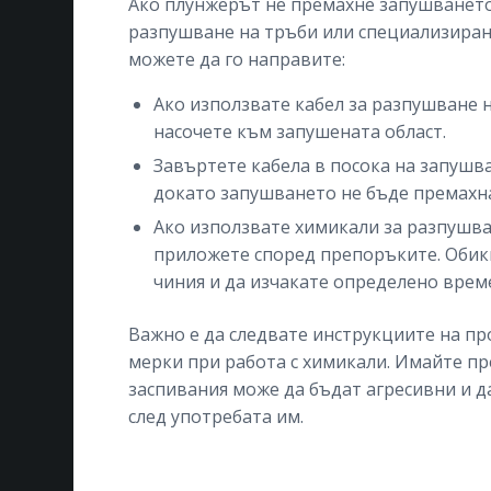
Ако плунжерът не премахне запушването,
разпушване на тръби или специализирани
можете да го направите:
Ако използвате кабел за разпушване н
насочете към запушената област.
Завъртете кабела в посока на запушв
докато запушването не бъде премахн
Ако използвате химикали за разпушва
приложете според препоръките. Обик
чиния и да изчакате определено време
Важно е да следвате инструкциите на пр
мерки при работа с химикали. Имайте пр
заспивания може да бъдат агресивни и д
след употребата им.