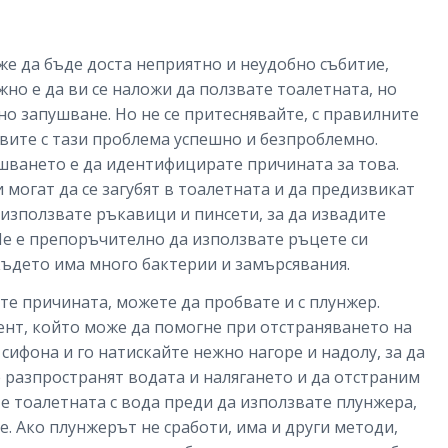
е да бъде доста неприятно и неудобно събитие,
но е да ви се наложи да ползвате тоалетната, но
дно запушване. Но не се притеснявайте, с правилните
авите с тази проблема успешно и безпроблемно.
шването е да идентифицирате причината за това.
могат да се загубят в тоалетната и да предизвикат
 използвате ръкавици и пинсети, за да извадите
Не е препоръчително да използвате ръцете си
 където има много бактерии и замърсявания.
те причината, можете да пробвате и с плунжер.
ент, който може да помогне при отстраняването на
сифона и го натискайте нежно нагоре и надолу, за да
е разпространят водата и налягането и да отстраним
е тоалетната с вода преди да използвате плунжера,
е. Ако плунжерът не сработи, има и други методи,