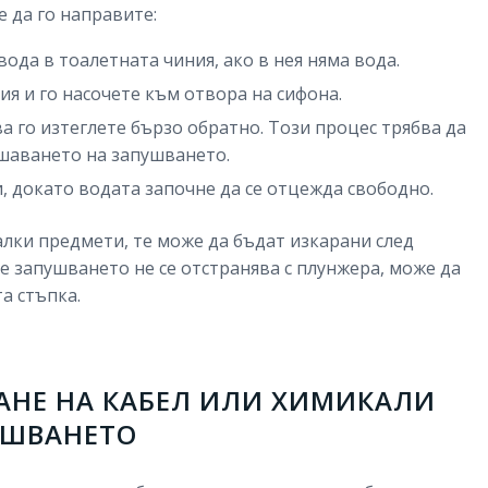
е да го направите:
вода в тоалетната чиния, ако в нея няма вода.
я и го насочете към отвора на сифона.
а го изтеглете бързо обратно. Този процес трябва да
ушаването на запушването.
, докато водата започне да се отцежда свободно.
лки предмети, те може да бъдат изкарани след
че запушването не се отстранява с плунжера, може да
а стъпка.
ВАНЕ НА КАБЕЛ ИЛИ ХИМИКАЛИ
УШВАНЕТО