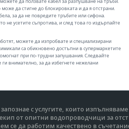
можете да ползвате кабел за разпушване на тръби.
 може да стигне до блокировката и да я отстрани.
ела, за да не повредите тръбите или сифона.
то не усетите съпротива, и след това го издърпайте
аботят, можете да изпробвате и специализирани
 химикали са обикновено достъпни в супермаркетите
помогнат при по-трудни запушвания. Следвайте
 ги внимателно, за да избегнете нежелани
и запознае с услугите, които изпълняваме
е екип от опитни водопроводчици за отс
ем се да работим качествено в съчетани