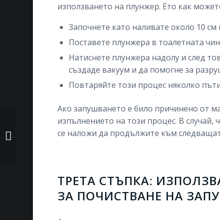
използването на плунжер. Ето как может
Започнете като наливате около 10 см 
Поставете плунжера в тоалетната чини
Натиснете плунжера надолу и след тов
създаде вакуум и да помогне за разр
Повтаряйте този процес няколко пъти
Ако запушването е било причинено от ма
изпълнението на този процес. В случай, 
Стъпки за безопасно
се наложи да продължите към следващат
демонтиране на
тоалетната...
ТРЕТА СТЪПКА: ИЗПОЛЗ
ЗА ПОЧИСТВАНЕ НА ЗАП