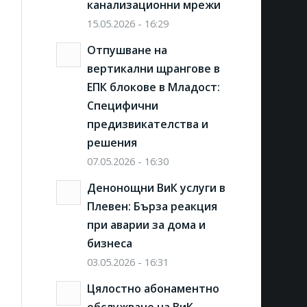
канализационни мрежи
15.05.2026 - 16:29
Отпушване на
вертикални щрангове в
ЕПК блокове в Младост:
Специфични
предизвикателства и
решения
07.05.2026 - 16:30
Денонощни ВиК услуги в
Плевен: Бърза реакция
при аварии за дома и
бизнеса
03.05.2026 - 16:31
Цялостно абонаментно