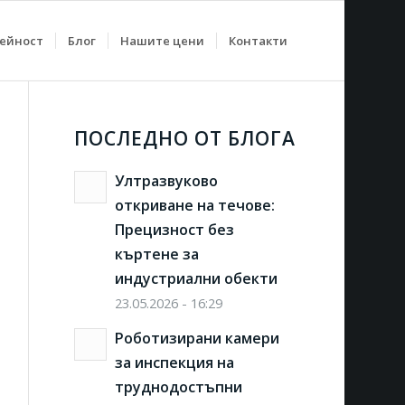
дейност
Блог
Нашите цени
Контакти
ПОСЛЕДНО ОТ БЛОГА
Ултразвуково
откриване на течове:
Прецизност без
къртене за
индустриални обекти
23.05.2026 - 16:29
Роботизирани камери
за инспекция на
труднодостъпни