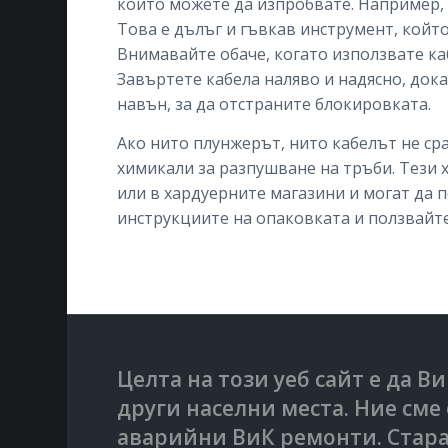
които можете да изпробвате. Например, 
Това е дълъг и гъвкав инструмент, който
Внимавайте обаче, когато използвате каб
Завъртете кабела наляво и надясно, дока
навън, за да отстраните блокировката.
Ако нито плунжерът, нито кабелът не ср
химикали за разпушване на тръби. Тези
или в хардуерните магазини и могат да 
инструкциите на опаковката и ползвайте
Целта на този уеб сайт е да В
други населни места. Ние см
аварийни ВиК ремонти. Стара