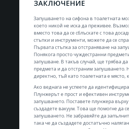
ЗАКЛЮЧЕНИЕ
Запушването на сифона в тоалетната мож
което никой не иска да преживее. Възмож
вместо това да се сблъскате с това доса
стъпки и инструменти, можете да се спр
Първата стъпка за отстраняване на запу
Понякога просто чуждестранни предмети 
запушване. В такъв случай, ще трябва да
предмета и да отстраним запушването. 
директно, тъй като тоалетната е място,
Ако веднага не успеете да идентифицира
Плунжерът е прост и ефективен инструм
запушването. Поставете плунжера върху 
създадете вакуум. Това ще помогне да с
запушването. Не забравяйте да запълнит
така че да създадете достатъчно наляган