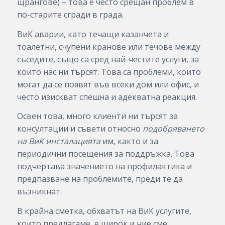
щрангове) – това е често срещан проблем в
по-старите сгради в града.
ВиК аварии, като течащи казанчета и
тоалетни, счупени кранове или течове между
съседите, също са сред най-честите услуги, за
които нас ни търсят. Това са проблеми, които
могат да се появят във всеки дом или офис, и
често изискват спешна и адекватна реакция.
Освен това, много клиенти ни търсят за
консултации и съвети относно
подобряването
на ВиК инсталацията
им, както и за
периодични посещения за поддръжка. Това
подчертава значението на профилактика и
предпазване на проблемите, преди те да
възникнат.
В крайна сметка, обхватът на ВиК услугите,
които предлагаме, е широк и ние сме