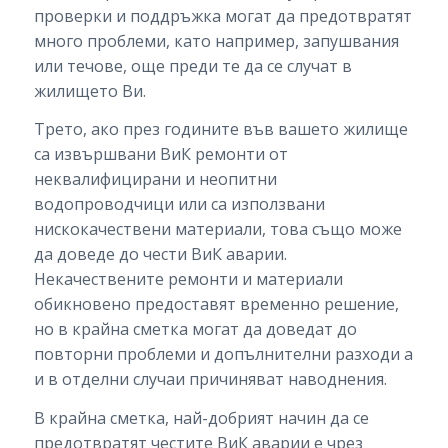
проверки и поддръжка могат да предотвратят
много проблеми, като например, запушвания
или течове, още преди те да се случат в
жилището Ви.
Трето, ако през годините във вашето жилище
са извършвани ВиК ремонти от
неквалифицирани и неопитни
водопроводчици или са използвани
нискокачествени материали, това също може
да доведе до чести ВиК аварии.
Некачествените ремонти и материали
обикновено предоставят временно решение,
но в крайна сметка могат да доведат до
повторни проблеми и допълнителни разходи а
и в отделни случаи причиняват наводнения.
В крайна сметка, най-добрият начин да се
предотвратят честите ВиК аварии е чрез