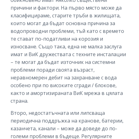
обикновено имат няколко съществени
причини и фактори. На първо място може да
класифицираме, старите тръби в жилищата,
които могат да бъдат основна причина за
водопроводни проблеми, тъй като с времето
те стават по-податливи на корозия и
износване. Също така, една не малка заслуга
имат и ВиК дружествата с техните инсталации
– те могат да бъдат източник на системни
проблеми поради своята възраст,
неравномерен дебит на захранване с вода
особено при по високите сгради / блокове,
както и амортизираната ВиК мрежа в цялата
страна.
Второ, недостатъчната или липсваща
периодична поддръжка на кранове, батерии,
казанчета, канали – може да доведе до по-
големи проблеми в бъдеще. Регулярните