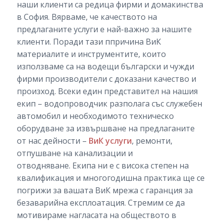
наши клиенти са редица фирми и домакинства
в София. Вярваме, че качеството на
предлаганите услуги е най-важно за нашите
клиенти. Поради тази ппричина ВиК
материалите и инструментите, които
използваме са на водещи български и чужди
фирми производители с доказани качество и
произход. Всеки един представител на нашия
екип – водопроводчик разполага със служебен
автомобил и необходимото техническо
оборудване за извършване на предлаганите
от нас дейности –
ВиК услуги
, ремонти,
отпушване на канализации и
отводняване. Екипа ни е с висока степен на
квалификация и многогодишна практика ще се
погрижи за вашата ВиК мрежа с гаранция за
безаварийна експлоатация. Стремим се да
мотивираме нагласата на обществото в