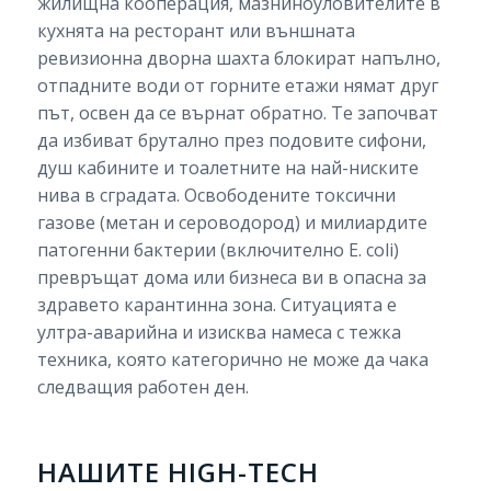
жилищна кооперация, мазниноуловителите в
кухнята на ресторант или външната
ревизионна дворна шахта блокират напълно,
отпадните води от горните етажи нямат друг
път, освен да се върнат обратно. Те започват
да избиват брутално през подовите сифони,
душ кабините и тоалетните на най-ниските
нива в сградата. Освободените токсични
газове (метан и сероводород) и милиардите
патогенни бактерии (включително E. coli)
превръщат дома или бизнеса ви в опасна за
здравето карантинна зона. Ситуацията е
ултра-аварийна и изисква намеса с тежка
техника, която категорично не може да чака
следващия работен ден.
НАШИТЕ HIGH-TECH