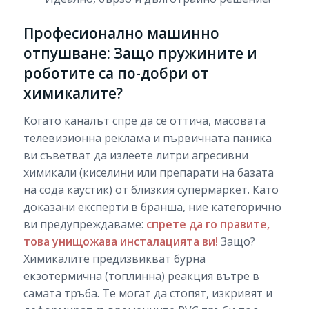
Професионално машинно
отпушване: Защо пружините и
роботите са по-добри от
химикалите?
Когато каналът спре да се оттича, масовата
телевизионна реклама и първичната паника
ви съветват да излеете литри агресивни
химикали (киселини или препарати на базата
на сода каустик) от близкия супермаркет. Като
доказани експерти в бранша, ние категорично
ви предупреждаваме:
спрете да го правите,
това унищожава инсталацията ви!
Защо?
Химикалите предизвикват бурна
екзотермична (топлинна) реакция вътре в
самата тръба. Те могат да стопят, изкривят и