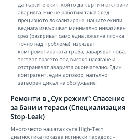
да търсите екип, който да кърти и отстрани
аварията. Ние не работим така! След
прецизното локализиране, нашите екипи
веднага извършват минимално инвазивен
срез (разкриват само една локална плочка
точно над проблема), изрязват
компрометираната тръба, заваряват нова,
тестват трасето под високо налягане и
отстраняват аварията окончателно. Един
контрагент, един договор, напълно
затворен цикъл на обслужване!
Ремонти в „Сух режим“: Спасение
за бани и тераси (Специализация
Stop-Leak)
Много често нашата скъпа High-Tech
диагностика показва истински парадокс –