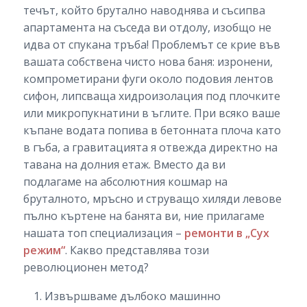
течът, който брутално наводнява и съсипва
апартамента на съседа ви отдолу, изобщо не
идва от спукана тръба! Проблемът се крие във
вашата собствена чисто нова баня: изронени,
компрометирани фуги около подовия лентов
сифон, липсваща хидроизолация под плочките
или микропукнатини в ъглите. При всяко ваше
къпане водата попива в бетонната плоча като
в гъба, а гравитацията я отвежда директно на
тавана на долния етаж. Вместо да ви
подлагаме на абсолютния кошмар на
бруталното, мръсно и струващо хиляди левове
пълно къртене на банята ви, ние прилагаме
нашата топ специализация –
ремонти в „Сух
режим“
. Какво представлява този
революционен метод?
Извършваме дълбоко машинно