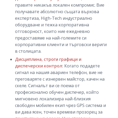
правите никакъв локален компромис. Вие
получавате абсолютно същата върхова
експертиза, High-Tech индустриално
оборудване и тежка корпоративна
отговорност, които ние ежедневно
предоставяме на най-големите си
корпоративни клиенти и търговски вериги
в столицата.
Дисциплина, строги графици и
диспечерски контрол:
Когато подадете
сигнал на нашия авариен телефон, вие не
преговаряте с изнервен майстор, качен на
скеле. Сигналът ви се поема от
професионално обучен диспечер, който
мигновено локализира най-близкия
свободен мобилен екип чрез GPS система и
ви дава ясен, точен времеви прозорец за