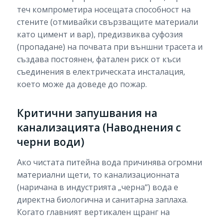
теч компрометира носещата способност на
стените (отмивайки свързващите материали
като цимент и вар), предизвиква суфозия
(пропадане) на почвата при външни трасета и
създава постоянен, фатален риск от къси
съединения в електрическата инсталация,
което може да доведе до пожар.
Критични запушвания на
канализацията (Наводнения с
черни води)
Ако чистата питейна вода причинява огромни
материални щети, то канализационната
(наричана в индустрията „черна“) вода е
директна биологична и санитарна заплаха.
Когато главният вертикален щранг на