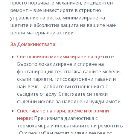
просто поръчвате механичен, инцидентен
ремонт – вие инвестирате в стриктно
управление на риска, минимизиране на
щетите и абсолютна защита на вашите най-
ценни материални активи.
За Домакинствата:
Светкавично минимизиране на щетите:
Бързото локализиране и спиране на
фонтаниращия теч спасява вашите мебели,
скъпи паркети, гипсокартонени тавани и
най-вече – добрите ви отношения със
съседите отдолу. Спестявате си тежки
съдебни искове за наводнени чужди имоти.
Спестяване на пари, време и огромни
нерви:
Прецизната диагностика с
термокамера и иновативните ни ремонти в
„Сух режим“ ви пестят хиляди левове от