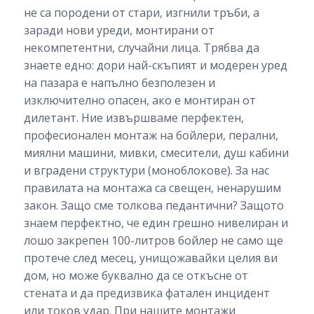
не са породени от стари, изгнили тръби, а
заради нови уреди, монтирани от
некомпетентни, случайни лица. Трябва да
знаете едно: дори най-скъпият и модерен уред
на пазара е напълно безполезен и
изключително опасен, ако е монтиран от
дилетант. Ние извършваме перфектен,
професионален монтаж на бойлери, перални,
миялни машини, мивки, смесители, душ кабини
и вградени структури (моноблокове). За нас
правилата на монтажа са свещен, ненарушим
закон. Защо сме толкова педантични? Защото
знаем перфектно, че един грешно нивелиран и
лошо закрепен 100-литров бойлер не само ще
протече след месец, унищожавайки целия ви
дом, но може буквално да се откъсне от
стената и да предизвика фатален инцидент
или токов удар. При нашите монтажи