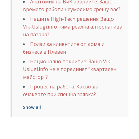
Анатомия на ВиК авариите: Защо
времето работи неумолимо срещу вас?
Нашите High-Tech решения: Защо
Vik-Uslugi.info няма реална алтернатива
на пазара?
Ползи за клиентите от дома и
бизнеса в Плевен
Национално покритие: Защо Vik-
Uslugi.info не е поредният "квартален
майстор"?
Процес на работа: Какво да
очаквате при спешна заявка?
Show all