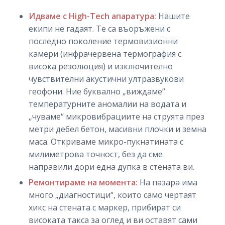
Идваме с High-Tech апаратура:
Нашите
екипи не гадаят. Те са въоръжени с
последно поколение термовизионни
камери (инфрачервена термография с
висока резолюция) и изключително
чувствителни акустични ултразвукови
геофони. Ние буквално „виждаме“
температурните аномалии на водата и
„чуваме“ микровибрациите на струята през
метри дебел бетон, масивни плочки и земна
маса. Откриваме микро-пукнатината с
милиметрова точност, без да сме
направили дори една дупка в стената ви.
Ремонтираме на момента:
На пазара има
много „диагностици“, които само чертаят
хикс на стената с маркер, прибират си
високата такса за оглед и ви оставят сами