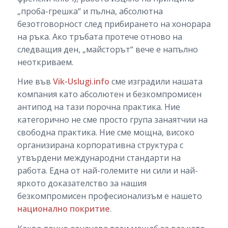
„проба-грешка“ и пълна, абсолютна
безотговорност след прибирането на хонорара
на ръка. Ако тръбата протече отново на
следващия ден, „майсторът“ вече е напълно
неоткриваем.
Ние във
Vik-Uslugi.info
сме изградили нашата
компания като абсолютен и безкомпромисен
антипод на тази порочна практика. Ние
категорично не сме просто група занаятчии на
свободна практика. Ние сме мощна, високо
организирана корпоративна структура с
утвърдени международни стандарти на
работа. Една от най-големите ни сили и най-
яркото доказателство за нашия
безкомпромисен професионализъм е нашето
национално покритие
.