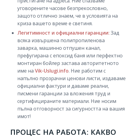
пристигане на адреса. Ние спазваме
уговорените часове безпрекословно,
защото отлично знаем, че в условията на
криза вашето време е светиня.
Легитимност и официални гаранции:
Зад
всяка извършена полипропиленова
заварка, машинно отпушен канал,
префугирана с епоксид баня или перфектно
монтиран бойлер застава авторитетното
име на
Vik-Uslugi.info
. Ние работим с
напълно прозрачни ценови листи, издаваме
официални фактури и даваме реални,
писмени гаранции за вложения труд и
сертифицираните материали. Ние носим
пълна отговорност за сигурността на вашия
имот!
ПРОЦЕС НА РАБОТА: КАКВО