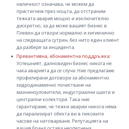
наличност означава, че можем да
пристигнем през нощта, да отстраним
тежката авария мощно и изключително
дискретно, за да може вашият бизнес в
Плевен да отвори нормално и хигиенично
на следващата сутрин, без нито един клиент
да разбере за инцидента.
Превантивна, абонаментна поддръжка:
Успешният, далновиден бизнес никога не
чака аварията да се случи. Ние предлагаме
профилирани договори за абонаментно
хидродинамично почистване на
мазниноуловители, индустриални шахти и
централни колектори. Така ние
гарантираме, че тежки аварии никога няма
да парализират обекта ви в пиковите
часове на натоварване. Репутацията на
вашия бранд остава неопетнена.