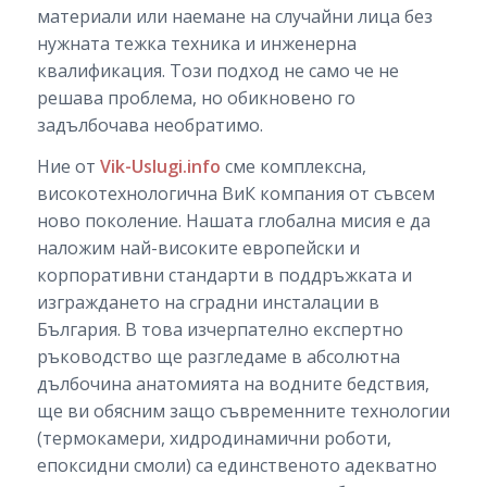
материали или наемане на случайни лица без
нужната тежка техника и инженерна
квалификация. Този подход не само че не
решава проблема, но обикновено го
задълбочава необратимо.
Ние от
Vik-Uslugi.info
сме комплексна,
високотехнологична ВиК компания от съвсем
ново поколение. Нашата глобална мисия е да
наложим най-високите европейски и
корпоративни стандарти в поддръжката и
изграждането на сградни инсталации в
България. В това изчерпателно експертно
ръководство ще разгледаме в абсолютна
дълбочина анатомията на водните бедствия,
ще ви обясним защо съвременните технологии
(термокамери, хидродинамични роботи,
епоксидни смоли) са единственото адекватно