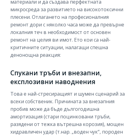
материали и да създава перфектната
микросреда за развитието на високотоксични
плесени. Отлагането на професионалния
ремонт дори с няколко часа може да превърне
локалния теч в необходимост от основен
ремонт на целия ви имот. Ето кои са най-
критичните ситуации, налагащи спешна
денонощна реакция:
Спукани тръби и внезапни,
експлозивни наводнения
Това е най-стресиращият и шумен сценарий за
всеки собственик. Причината за внезапния
пробив може да бъде дългогодишна
амортизация (стари поцинковани тръби,
разядени от тежка вътрешна корозия), мощен
хидравличен удар (т.нар. „воден чук“, породен