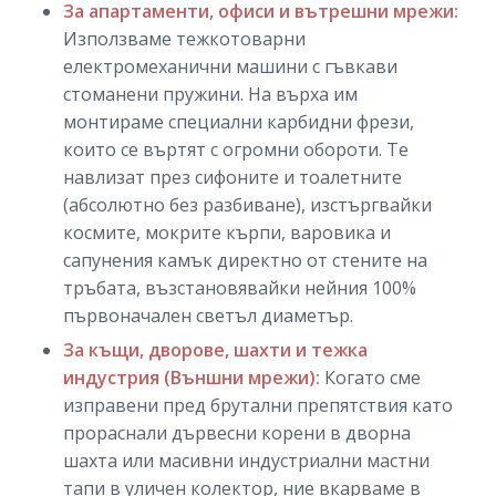
За апартаменти, офиси и вътрешни мрежи:
Използваме тежкотоварни
електромеханични машини с гъвкави
стоманени пружини. На върха им
монтираме специални карбидни фрези,
които се въртят с огромни обороти. Те
навлизат през сифоните и тоалетните
(абсолютно без разбиване), изстъргвайки
космите, мокрите кърпи, варовика и
сапунения камък директно от стените на
тръбата, възстановявайки нейния 100%
първоначален светъл диаметър.
За къщи, дворове, шахти и тежка
индустрия (Външни мрежи):
Когато сме
изправени пред брутални препятствия като
прораснали дървесни корени в дворна
шахта или масивни индустриални мастни
тапи в уличен колектор, ние вкарваме в