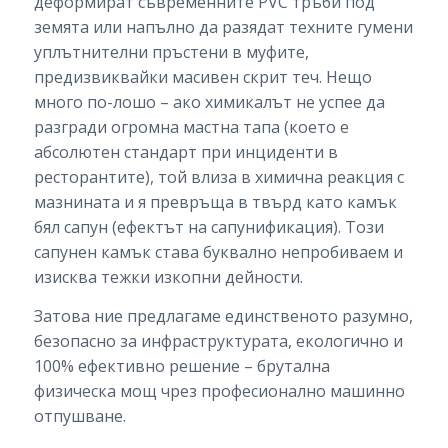
деформират съвременните PVC тръби под
земята или напълно да разядат техните гумени
уплътнителни пръстени в муфите,
предизвиквайки масивен скрит теч. Нещо
много по-лошо – ако химикалът не успее да
разгради огромна мастна тапа (което е
абсолютен стандарт при инциденти в
ресторантите), той влиза в химична реакция с
мазнината и я превръща в твърд като камък
бял сапун (ефектът на сапунификация). Този
сапунен камък става буквално непробиваем и
изисква тежки изкопни дейности.
Затова ние предлагаме единственото разумно,
безопасно за инфраструктурата, екологично и
100% ефективно решение – брутална
физическа мощ чрез професионално машинно
отпушване.