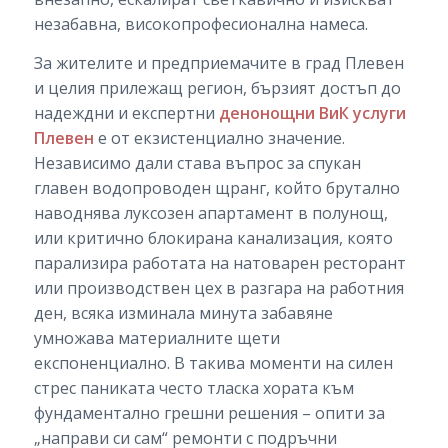
незабавна, високопрофесионална намеса.
За жителите и предприемачите в град Плевен
и целия прилежащ регион, бързият достъп до
надеждни и експертни
денонощни ВиК услуги
Плевен
е от екзистенциално значение.
Независимо дали става въпрос за спукан
главен водопроводен щранг, който брутално
наводнява луксозен апартамент в полунощ,
или критично блокирана канализация, която
парализира работата на натоварен ресторант
или производствен цех в разгара на работния
ден, всяка изминала минута забавяне
умножава материалните щети
експоненциално. В такива моменти на силен
стрес паниката често тласка хората към
фундаментално грешни решения – опити за
„направи си сам“ ремонти с подръчни