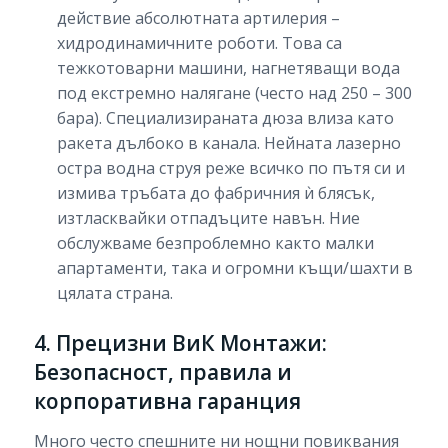
действие абсолютната артилерия –
хидродинамичните роботи. Това са
тежкотоварни машини, нагнетяващи вода
под екстремно налягане (често над 250 – 300
бара). Специализираната дюза влиза като
ракета дълбоко в канала. Нейната лазерно
остра водна струя реже всичко по пътя си и
измива тръбата до фабричния ѝ блясък,
изтласквайки отпадъците навън. Ние
обслужваме безпроблемно както малки
апартаменти, така и огромни къщи/шахти в
цялата страна.
4. Прецизни ВиК Монтажи:
Безопасност, правила и
корпоративна гаранция
Много често спешните ни нощни повиквания