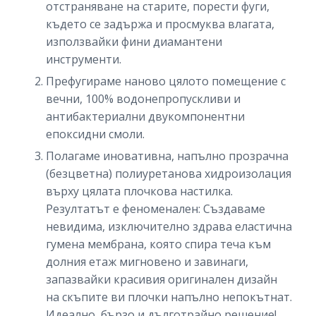
отстраняване на старите, порести фуги,
където се задържа и просмуква влагата,
използвайки фини диамантени
инструменти.
Префугираме наново цялото помещение с
вечни, 100% водонепропускливи и
антибактериални двукомпонентни
епоксидни смоли.
Полагаме иновативна, напълно прозрачна
(безцветна) полиуретанова хидроизолация
върху цялата плочкова настилка.
Резултатът е феноменален: Създаваме
невидима, изключително здрава еластична
гумена мембрана, която спира теча към
долния етаж мигновено и завинаги,
запазвайки красивия оригинален дизайн
на скъпите ви плочки напълно непокътнат.
Идеално, бързо и дълготрайно решение!