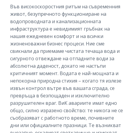
Във високоскоростния ритъм на съвременния
живот, безупречното функциониране на
водопроводната и канализационната
инфраструктура е невидимият гръбнак на
нашия ежедневен комфорт и на всички
жизненоважни бизнес процеси. Ние сме
свикнали да приемаме чистата течаща вода и
сигурното отвеждане на отпадните води за
абсолютна даденост, докато не настъпи
критичният момент. Водата е най-мощната и
непокорна природна стихия – когато тя излезе
извън контрол вътре във вашата сграда, се
превръща в безпощаден и изключително
разрушителен враг. ВиК авариите имат едно
общо, силно изразено свойство: те никога не се
съобразяват с работното време, почивните
дни или официалните празници. Те възникват
внезапно, ескалират светкавично и изискват