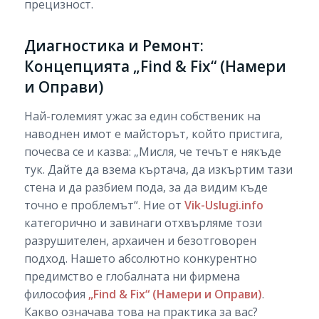
прецизност.
Диагностика и Ремонт:
Концепцията „Find & Fix“ (Намери
и Оправи)
Най-големият ужас за един собственик на
наводнен имот е майсторът, който пристига,
почесва се и казва: „Мисля, че течът е някъде
тук. Дайте да взема къртача, да изкъртим тази
стена и да разбием пода, за да видим къде
точно е проблемът“. Ние от
Vik-Uslugi.info
категорично и завинаги отхвърляме този
разрушителен, архаичен и безотговорен
подход. Нашето абсолютно конкурентно
предимство е глобалната ни фирмена
философия
„Find & Fix“ (Намери и Оправи)
.
Какво означава това на практика за вас?