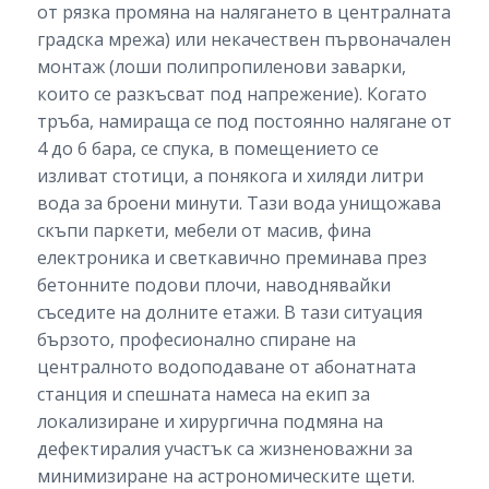
от рязка промяна на налягането в централната
градска мрежа) или некачествен първоначален
монтаж (лоши полипропиленови заварки,
които се разкъсват под напрежение). Когато
тръба, намираща се под постоянно налягане от
4 до 6 бара, се спука, в помещението се
изливат стотици, а понякога и хиляди литри
вода за броени минути. Тази вода унищожава
скъпи паркети, мебели от масив, фина
електроника и светкавично преминава през
бетонните подови плочи, наводнявайки
съседите на долните етажи. В тази ситуация
бързото, професионално спиране на
централното водоподаване от абонатната
станция и спешната намеса на екип за
локализиране и хирургична подмяна на
дефектиралия участък са жизненоважни за
минимизиране на астрономическите щети.