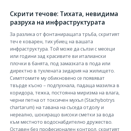
Скрити течове: Тихата, невидима
разруха на инфраструктурата
За разлика от фонтаниращата тръба, скритият
теч е коварен, тих убиец на вашата
инфраструктура. Той може да сълзи с месеци
или години зад красивите ви италиански
плочки в банята, под замазката в пода или
директно в тухлената зидария на жилището.
Симптомите му обикновено се появяват
твърде късно – подпухнала, падаща мазилка в
коридора, тежка, постоянна миризма на влага,
черни петна от токсичен мухъл (Stachybotrys
chartarum) на тавана на съседа отдолу и
нереално, шокиращо високи сметки за вода
към местното водоснабдително дружество.
Оставен без професионален контрол, скритият