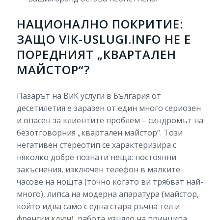
НАЦИОНАЛНО ПОКРИТИЕ:
ЗАЩО VIK-USLUGI.INFO НЕ Е
ПОРЕДНИЯТ „КВАРТАЛЕН
МАЙСТОР“?
Пазарът на ВиК услуги в България от
десетилетия е заразен от един много сериозен
и опасен за клиентите проблем – синдромът на
безотговорния „квартален майстор“. Този
негативен стереотип се характеризира с
няколко добре познати неща: постоянни
закъснения, изключен телефон в малките
часове на нощта (точно когато ви трябват най-
много), липса на модерна апаратура (майстор,
който идва само с една стара ръчна тел и
френски ключ), работа изцяло на принципа