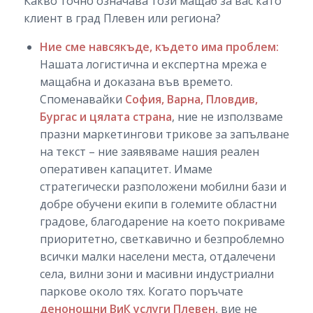
Какво точно означава този мащаб за вас като
клиент в град Плевен или региона?
Ние сме навсякъде, където има проблем:
Нашата логистична и експертна мрежа е
мащабна и доказана във времето.
Споменавайки
София, Варна, Пловдив,
Бургас и цялата страна
, ние не използваме
празни маркетингови трикове за запълване
на текст – ние заявяваме нашия реален
оперативен капацитет. Имаме
стратегически разположени мобилни бази и
добре обучени екипи в големите областни
градове, благодарение на което покриваме
приоритетно, светкавично и безпроблемно
всички малки населени места, отдалечени
села, вилни зони и масивни индустриални
паркове около тях. Когато поръчате
денонощни ВиК услуги Плевен
, вие не