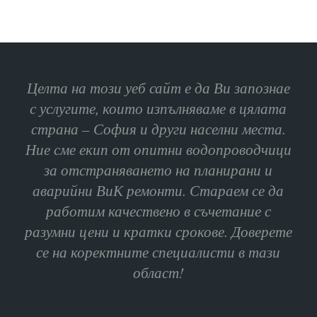
Целта на този уеб сайт е да Ви запознае
с услугите, които изпълняваме в цялата
страна – София и други населни места.
Ние сме екип от опитни водопроводчици
за отстраняването на планирани и
аварийни ВиК ремонти. Стараем се да
работим качествено в съчетание с
разумни цени и кратки срокове. Доверете
се на коректните специалисти в тази
област!