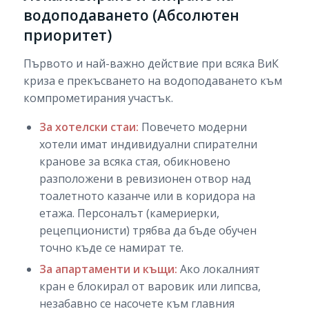
водоподаването (Абсолютен
приоритет)
Първото и най-важно действие при всяка ВиК
криза е прекъсването на водоподаването към
компрометирания участък.
За хотелски стаи:
Повечето модерни
хотели имат индивидуални спирателни
кранове за всяка стая, обикновено
разположени в ревизионен отвор над
тоалетното казанче или в коридора на
етажа. Персоналът (камериерки,
рецепционисти) трябва да бъде обучен
точно къде се намират те.
За апартаменти и къщи:
Ако локалният
кран е блокирал от варовик или липсва,
незабавно се насочете към главния