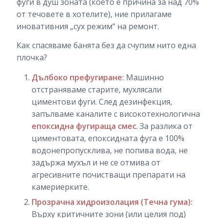
фуги в душ зоната (което е причина за над 70%
от течовете в хотелите), ние прилагаме
иновативния „сух режим“ на ремонт.
Как спасяваме банята без да счупим нито една
плочка?
Дълбоко префугиране:
Машинно
отстраняваме старите, мухлясали
циментови фуги. След дезинфекция,
запълваме каналите с високотехнологична
епоксидна фугираща смес
. За разлика от
циментовата, епоксидната фуга е 100%
водонепропусклива, не попива вода, не
задържа мухъл и не се отмива от
агресивните почистващи препарати на
камериерките.
Прозрачна хидроизолация (Течна гума):
Върху критичните зони (или целия под)