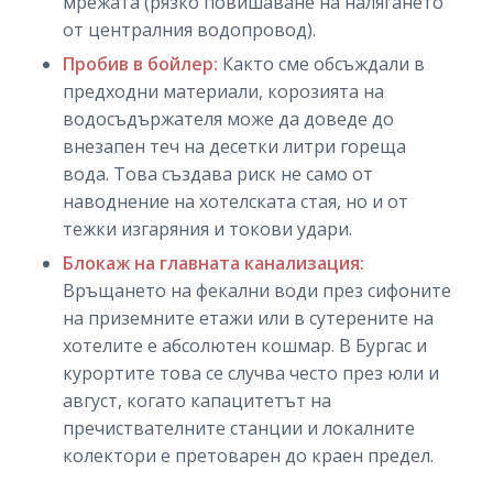
мрежата (рязко повишаване на налягането
от централния водопровод).
Пробив в бойлер:
Както сме обсъждали в
предходни материали, корозията на
водосъдържателя може да доведе до
внезапен теч на десетки литри гореща
вода. Това създава риск не само от
наводнение на хотелската стая, но и от
тежки изгаряния и токови удари.
Блокаж на главната канализация:
Връщането на фекални води през сифоните
на приземните етажи или в сутерените на
хотелите е абсолютен кошмар. В Бургас и
курортите това се случва често през юли и
август, когато капацитетът на
пречиствателните станции и локалните
колектори е претоварен до краен предел.