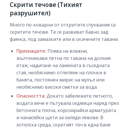
Скрити течове (Тихият
разрушител)
Много по-коварни от откритите спуквания са
скритите течове. Те се развиват бавно зад
фаянса, под замазките или в окачените тавани.
Признаците:
Поява на влажни,
жълтеникави петна по тавана на долния
етаж, надигане на ламината в съседната
стая, необяснимо отлепяне на плочки в
банята, постоянен мирис на мухъл или
необяснимо високи сметки за вода.
Опасността:
Докато забележите петното,
водата вече е пътувала седмици наред през
бетонната плоча, корозирайки арматурата
и нанасяйки щети за хиляди левове. В
хотелска среда, скритият теч в една баня