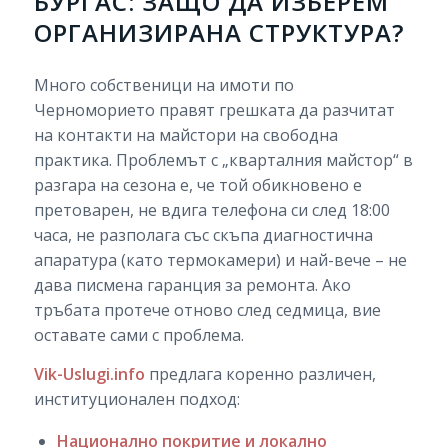
БУРГАС: ЗАЩО ДА ИЗБЕРЕМ
ОРГАНИЗИРАНА СТРУКТУРА?
Много собственици на имоти по
Черноморието правят грешката да разчитат
на контакти на майстори на свободна
практика. Проблемът с „кварталния майстор“ в
разгара на сезона е, че той обикновено е
претоварен, не вдига телефона си след 18:00
часа, не разполага със скъпа диагностична
апаратура (като термокамери) и най-вече – не
дава писмена гаранция за ремонта. Ако
тръбата протече отново след седмица, вие
оставате сами с проблема.
Vik-Uslugi.info
предлага коренно различен,
институционален подход:
Национално покритие и локално