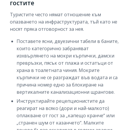
гостите
Туристите често нямат отношение към
опазването на инфраструктурата, тъй като не
носят пряка отговорност за нея.
Поставете ясни, двуезични табели в баните,
които категорично забраняват
изхвърлянето на мокри кърпички, дамски
превръзки, пясък от плажа и остатъци от
храна в тоалетната чиния. Мокрите
кърпички не се разграждат във водата и са
причина номер едно за блокиране на
вертикалните канализационни щрангове.
Инструктирайте рецепционистите да
реагират на всяко (дори и най-малкото)
оплакване от гост за „капещо кранче“ или
„странен шум от казанчето“. Малките
течове бързо ескалират в големи аварии.