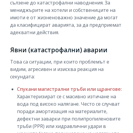
сълзене до катастрофални наводнения. За
мениджърите на хотели и собствениците на
имоти е от жизненоважно значение да могат
да класифицират аварията, за да предприемат
адекватни действия.
Явни (катастрофални) аварии
Това са ситуации, при които проблемът е
видим, агресивен и изисква реакция на
секундата:
Спукани магистрални тръби или щрангове:
Характеризират се с масивно изтичане на
вода под високо налягане. Често се случват
поради амортизация на материалите,
дефектни заварки при полипропиленовите
тръби (PPR) или хидравлични удари в