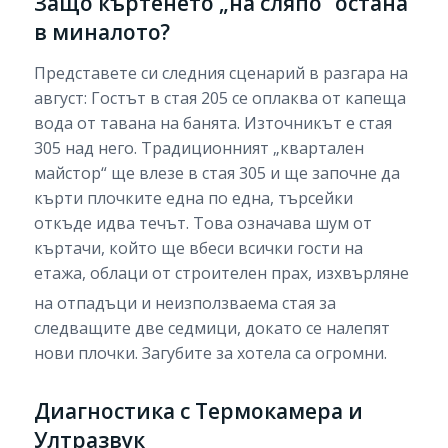
Защо къртенето „на сляпо“ остана
в миналото?
Представете си следния сценарий в разгара на
август: Гостът в стая 205 се оплаква от капеща
вода от тавана на банята. Източникът е стая
305 над него. Традиционният „квартален
майстор“ ще влезе в стая 305 и ще започне да
кърти плочките една по една, търсейки
откъде идва течът. Това означава шум от
къртачи, който ще вбеси всички гости на
етажа, облаци от строителен прах, изхвърляне
на отпадъци
и неизползваема стая за
следващите две седмици, докато се налепят
нови плочки. Загубите за хотела са огромни.
Диагностика с Термокамера и
Ултразвук