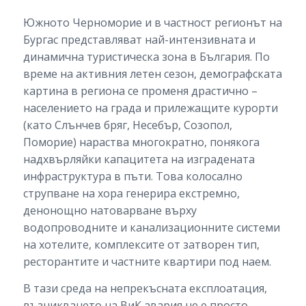
Южното Черноморие и в частност регионът на
Бургас представляват най-интензивната и
динамична туристическа зона в България. По
време на активния летен сезон, демографската
картина в региона се променя драстично –
населението на града и прилежащите курорти
(като Слънчев бряг, Несебър, Созопол,
Поморие) нараства многократно, понякога
надхвърляйки капацитета на изградената
инфраструктура в пъти. Това колосално
струпване на хора генерира екстремно,
денонощно натоварване върху
водопроводните и канализационните системи
на хотелите, комплексите от затворен тип,
ресторантите и частните квартири под наем.
В тази среда на непрекъсната експлоатация,
възникването на ВиК авария не е просто