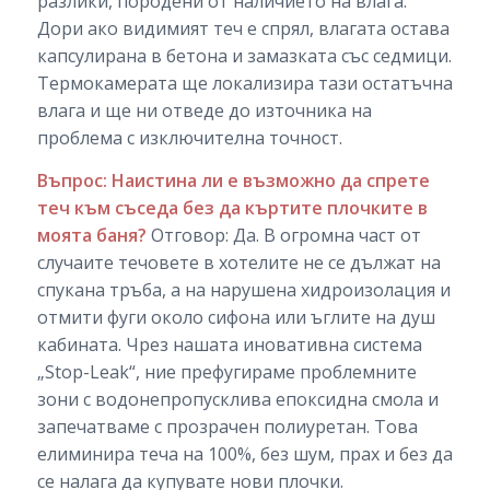
разлики, породени от наличието на влага.
Дори ако видимият теч е спрял, влагата остава
капсулирана в бетона и замазката със седмици.
Термокамерата ще локализира тази остатъчна
влага и ще ни отведе до източника на
проблема с изключителна точност.
Въпрос: Наистина ли е възможно да спрете
теч към съседа без да къртите плочките в
моята баня?
Отговор: Да. В огромна част от
случаите течовете в хотелите не се дължат на
спукана тръба, а на нарушена хидроизолация и
отмити фуги около сифона или ъглите на душ
кабината. Чрез нашата иновативна система
„Stop-Leak“, ние префугираме проблемните
зони с водонепропусклива епоксидна смола и
запечатваме с прозрачен полиуретан. Това
елиминира теча на 100%, без шум, прах и без да
се налага да купувате нови плочки.