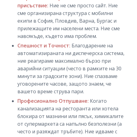
присъствие:
Ние не сме просто сайт. Ние
сме организирана структура с мобилни
екипи в София, Пловдив, Варна, Бургас и
прилежащите им населени места. Ние сме
навсякъде, където има проблем.
Спешност и Точност:
Благодарение на
автоматизираната ни диспечерска система,
ние реагираме максимално бързо при
аварийни ситуации (често в рамките на 30
минути за градските зони). Ние спазваме
уговорените часове, защото знаем, че
вашето време струва пари.
Професионално Отпушване:
Когато
канализацията на ресторанта или хотела
блокира от мазнини или пясък, химикалите
от супермаркета са напълно безполезни (а
често и разяждат тръбите). Ние идваме с