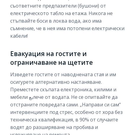
съответните предпазители (бушони) от
електрическото табло на етажа. Никога не
стъпвайте боси в локва вода, ако има
съмнение, че в нея има потопени електрически
кабели!
Евакуация на гостите и
ограничаване на щетите
Изведете гостите от наводнената стая и им
осигурете алтернативно настаняване.
Преместете скъпата електроника, килими и
мебели بعлече от водата. Не се опитвайте да
отстраните повредата сами. „Направи си сам“
интервенциите под стрес, особено от хора без
техническа квалификация, в 90% от случаите
водят до разширяване на пробива и
усложняване на ремонта.