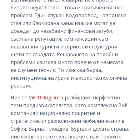
битово неудобство – това е критичен бизнес
проблем. Един спукан водопровод, наводнена
стая или блокирана канализация могат да
доведат до незабавни финансови загуби,
съсипана репутация, компенсации към
недоволни туристи и сериозни структурни
щети по сградата. Решаването на подобни
проблеми изисква много повече от намесата
на случаен техник. То изисква бърза,
институционализирана и високотехнологична
реакция.
Ние от
Vik-Uslugi.info
разбираме перфектно
тези предизвикателства. Като комплексна ВиК
компания с национално покритие и
стратегически разположени мобилни екипи в
София, Варна, Пловдив, Бургас и цялата страна,
ние ежедневно се сблъскваме с най-тежките