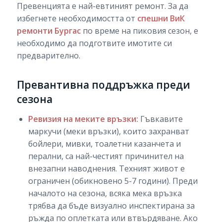
Превенцията е най-евтиният ремонт. За да
избегнете необходимостта от
спешни ВиК
ремонти Бургас
по време на пиковия сезон, е
необходимо да подготвите имотите си
предварително.
Превантивна поддръжка преди
сезона
Ревизия на меките връзки:
Гъвкавите
маркучи (меки връзки), които захранват
бойлери, мивки, тоалетни казанчета и
перални, са най-честият причинител на
внезапни наводнения. Техният живот е
ограничен (обикновено 5-7 години). Преди
началото на сезона, всяка мека връзка
трябва да бъде визуално инспектирана за
ръжда по оплетката или втвърдяване. Ако