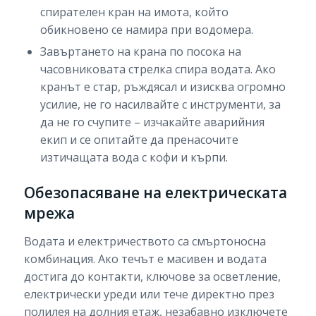
спирателен кран на имота, който
обикновено се намира при водомера.
Завъртането на крана по посока на
часовниковата стрелка спира водата. Ако
кранът е стар, ръждясал и изисква огромно
усилие, не го насилвайте с инструменти, за
да не го счупите – изчакайте аварийния
екип и се опитайте да пренасочите
изтичащата вода с кофи и кърпи.
Обезопасяване на електрическата
мрежа
Водата и електричеството са смъртоносна
комбинация. Ако течът е масивен и водата
достига до контакти, ключове за осветление,
електрически уреди или тече директно през
полилея на долния етаж, незабавно изключете