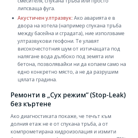
смесителя, спукана тръба или просто
липсваща фуга.
Акустичен ултразвук:
Ако аварията е в
двора на хотела (например спукана тръба
между басейна и сградата), ние използваме
ултразвукови геофони. Те улавят
високочестотния шум от изтичащата под
налягане вода дълбоко под земята или
бетона, позволявайки ни да копаем само на
едно конкретно място, а не да разрушим
цялата градина.
Ремонти в „Сух режим“ (Stop-Leak)
без къртене
Ако диагностиката покаже, че течът към
долния етаж не е от спукана тръба, а от
компрометирана хидроизолация и измити