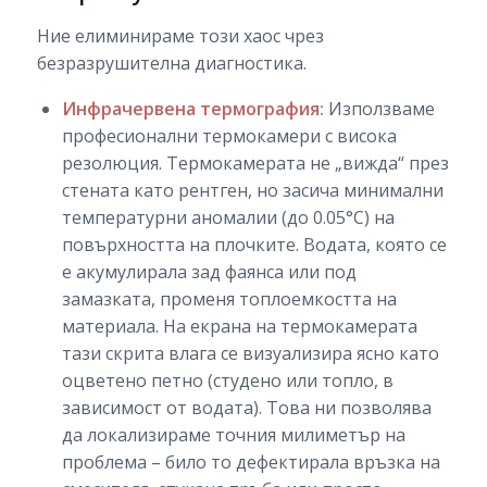
Ние елиминираме този хаос чрез
безразрушителна диагностика.
Инфрачервена термография:
Използваме
професионални термокамери с висока
резолюция. Термокамерата не „вижда“ през
стената като рентген, но засича минимални
температурни аномалии (до 0.05°C) на
повърхността на плочките. Водата, която се
е акумулирала зад фаянса или под
замазката, променя топлоемкостта на
материала. На екрана на термокамерата
тази скрита влага се визуализира ясно като
оцветено петно (студено или топло, в
зависимост от водата). Това ни позволява
да локализираме точния милиметър на
проблема – било то дефектирала връзка на