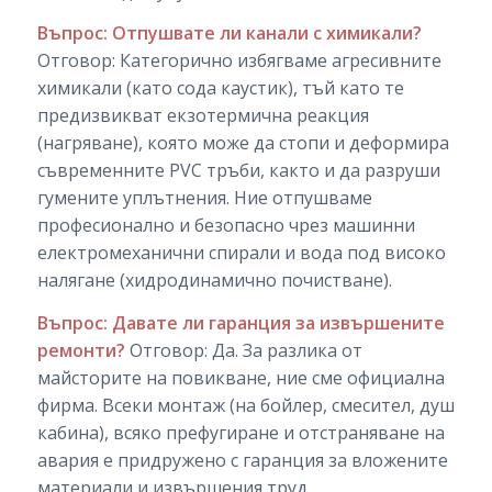
Въпрос: Отпушвате ли канали с химикали?
Отговор: Категорично избягваме агресивните
химикали (като сода каустик), тъй като те
предизвикват екзотермична реакция
(нагряване), която може да стопи и деформира
съвременните PVC тръби, както и да разруши
гумените уплътнения. Ние отпушваме
професионално и безопасно чрез машинни
електромеханични спирали и вода под високо
налягане (хидродинамично почистване).
Въпрос: Давате ли гаранция за извършените
ремонти?
Отговор: Да. За разлика от
майсторите на повикване, ние сме официална
фирма. Всеки монтаж (на бойлер, смесител, душ
кабина), всяко префугиране и отстраняване на
авария е придружено с гаранция за вложените
материали и извършения труд.