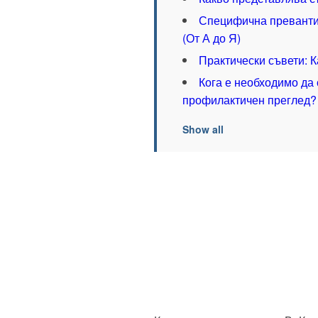
Специфична преванти
(От А до Я)
Практически съвети: 
Кога е необходимо да
профилактичен преглед?
Show all