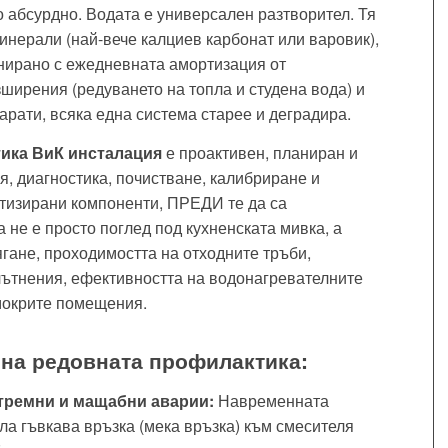
о абсурдно. Водата е универсален разтворител. Тя
инерали (най-вече калциев карбонат или варовик),
инирано с ежедневната амортизация от
ширения (редуването на топла и студена вода) и
арати, всяка една система старее и деградира.
ика ВиК инсталация
е проактивен, планиран и
я, диагностика, почистване, калибриране и
тизирани компоненти, ПРЕДИ те да са
не е просто поглед под кухненската мивка, а
ягане, проходимостта на отходните тръби,
лътнения, ефективността на водонагревателните
 мокрите помещения.
на редовната профилактика:
тремни и мащабни аварии:
Навременната
ла гъвкава връзка (мека връзка) към смесителя