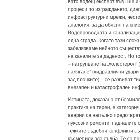
Като водещ експерт във ВиК и
процеси по изграждането, диа
инфраструктурни мрежи, често
аналогия, за да обясня на кли
Водопроводната и канализацио
една сграда. Когато тази слож
забелязваме нейното съществу
на каналите за даденост. Но т
– натрупване на „холестерол“ 
налягане“ (хидравлични удари 
зад плочките) – се развиват ти
внезапен и катастрофален инф
Истината, доказана от безмил
практика на терен, е категори
аварии са напълно предотвра
луксозни ремонти, падналите 
тежките съдебни конфликти съ
късмет или зла съдба. Те са п