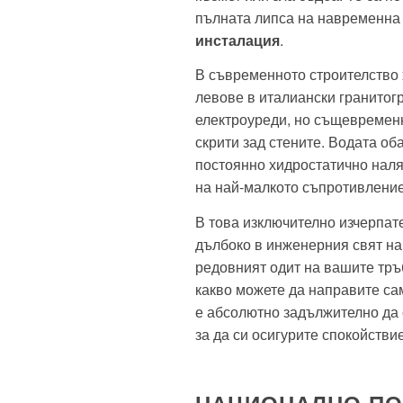
пълната липса на навременн
инсталация
.
В съвременното строителство 
левове в италиански гранитог
електроуреди, но същевременн
скрити зад стените. Водата об
постоянно хидростатично наля
на най-малкото съпротивление
В това изключително изчерпат
дълбоко в инженерния свят н
редовният одит на вашите тръ
какво можете да направите сам
е абсолютно задължително да 
за да си осигурите спокойстви