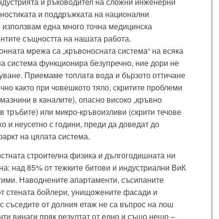
ндустрията и ръководител на сложни инженерни
гностиката и поддръжката на национални
 използвам една много точна медицинска
ентите същността на нашата работа.
нната мрежа са „кръвоносната система“ на всяка
на система функционира безупречно, ние дори не
ване. Приемаме топлата вода и бързото оттичане
очно както при човешкото тяло, скритите проблеми
(мазнини в каналите), опасно високо „кръвно
в тръбите) или микро-кръвоизливи (скрити течове
хо и неусетно с години, преди да доведат до
аркт на цялата система.
остната строителна физика и дългогодишната ни
чна: над 85% от тежките битови и индустриални ВиК
тими. Наводнените апартаменти, съсипаните
от стената бойлери, унищожените фасади и
с съседите от долния етаж не са въпрос на лош
очти винаги пряк резултат от едно и също нещо –