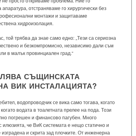
 не просто откриваме проблема. Ние го
 апаратура, отстраняваме го хирургически без
професионални монтажи и защитаваме
ествена хидроизолация.
с, той трябва да знае само едно: „Тези са сериозна
чествено и безкомпромисно, независимо дали съм
ли в малък провинциален град.“
ВЛЯВА СЪЩИНСКАТА
НА ВИК ИНСТАЛАЦИЯТА?
бител, водопроводчик се вика само тогава, когато
 когато водата в тоалетната прелее на пода. Този
лно погрешен и финансово пагубен. Много
с илюзията, че ВиК системата е нещо статично и
е изградена и скрита зад плочките. От инженерна