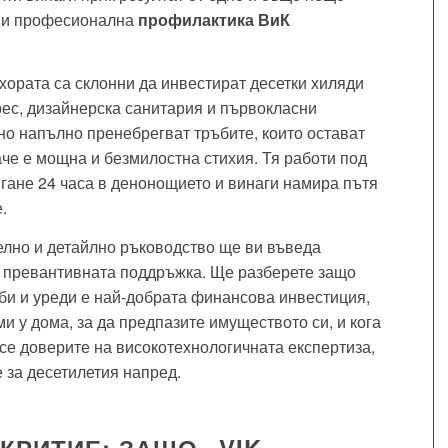
а и професионална
профилактика ВиК
хората са склонни да инвестират десетки хиляди
рес, дизайнерска санитария и първокласни
о напълно пренебрегват тръбите, които остават
аче е мощна и безмилостна стихия. Тя работи под
гане 24 часа в денонощието и винаги намира пътя
.
елно и детайлно ръководство ще ви въведа
а превантивната поддръжка. Ще разберете защо
би и уреди е най-добрата финансова инвестиция,
и у дома, за да предпазите имуществото си, и кога
се доверите на високотехнологичната експертиза,
е за десетилетия напред.