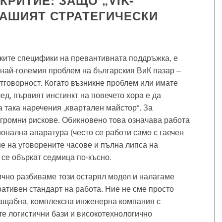
РИТИЕ: ЗАЩО „VIK-
 ВАШИЯТ СТРАТЕГИЧЕСКИ
ките специфики на превантивната поддръжка, е
най-големия проблем на българския ВиК пазар –
отговорност. Когато възникне проблем или имате
д, първият инстинкт на повечето хора е да
 така наречения „квартален майстор“. За
огромни рискове. Обикновено това означава работа
онална апаратура (често се работи само с гаечен
ане на уговорените часове и пълна липса на
 се объркат седмица по-късно.
чно разбиваме този остарял модел и налагаме
ративен стандарт на работа. Ние не сме просто
мащабна, комплексна инженерна компания с
те логистични бази и високотехнологично