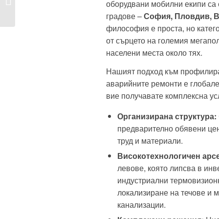
оборудвани мобилни екипи са 
най-честите...
градове –
София, Пловдив, В
философия е проста, но катего
от сърцето на големия мегапо
населени места около тях.
Нашият подход към профилир
аварийните ремонти е глобален
вие получавате комплексна усл
Организирана структура:
предварително обявени це
труд и материали.
Високотехнологичен арс
левове, която липсва в ин
индустриални термовизионн
локализиране на течове и 
канализации.