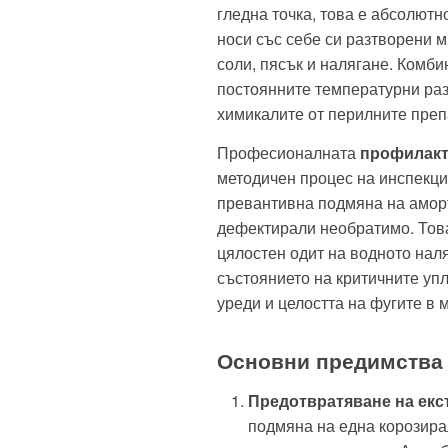
гледна точка, това е абсолютн
носи със себе си разтворени м
соли, пясък и налягане. Комб
постоянните температурни раз
химикалите от перилните преп
Професионалната
профилакт
методичен процес на инспекци
превантивна подмяна на амор
дефектирали необратимо. Това 
цялостен одит на водното нал
състоянието на критичните уп
уреди и целостта на фугите в
Основни предимства 
Предотвратяване на екс
подмяна на една корозира