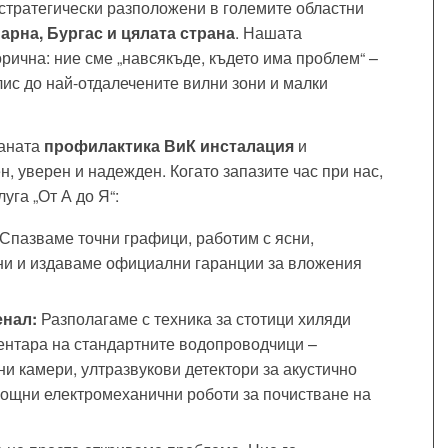
стратегически разположени в големите областни
арна, Бургас и цялата страна
. Нашата
рична: ние сме „навсякъде, където има проблем“ –
лис до най-отдалечените вилни зони и малки
аната
профилактика ВиК инсталация
и
, уверен и надежден. Когато запазите час при нас,
уга „От А до Я“:
Спазваме точни графици, работим с ясни,
ни и издаваме официални гаранции за вложения
енал:
Разполагаме с техника за стотици хиляди
вентара на стандартните водопроводчици –
и камери, ултразвукови детектори за акустично
мощни електромеханични роботи за почистване на