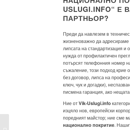
НАЦИОНАЛНО ПОК
USLUGI.INFO“ Е
ПАРТНЬОР?
Преди да навлезем в техничес
жизненоважно да адресираме 
липсата на стандартизация и 
нужда от профилактичен прегле
потърсят телефонния номер на
съжаление, този подход крие 
без договор, липса на професи
ключ, чук и догадки), неспазв
писмена гаранция, ако нещата
Ние от
Vik-Uslugi.info
категори
изцяло нов, европейски корпо
поредният майстор; ние сме 
Монтаж и поддръжка
национално покритие
. Наши
на бойлери: Кои са