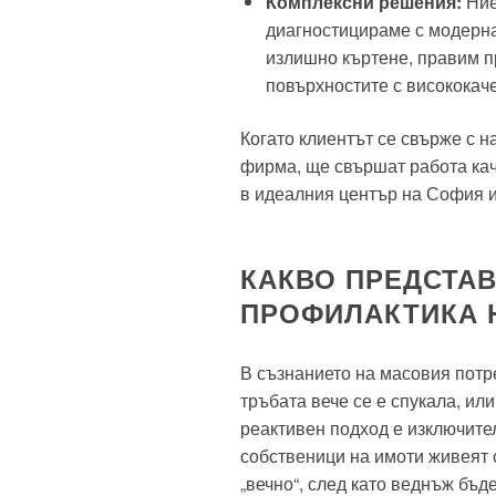
Комплексни решения:
Ние
диагностицираме с модерна
излишно къртене, правим 
повърхностите с висококач
Когато клиентът се свърже с на
фирма, ще свършат работа ка
в идеалния център на София и
КАКВО ПРЕДСТА
ПРОФИЛАКТИКА 
В съзнанието на масовия потре
тръбата вече се е спукала, или
реактивен подход е изключите
собственици на имоти живеят 
„вечно“, след като веднъж бъд