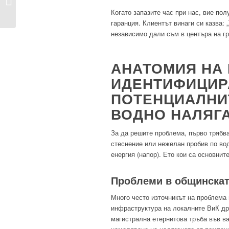
материали за
Когато запазите час при нас, вие по
водопроводни...
гаранция. Клиентът винаги си казва:
независимо дали съм в центъра на гр
АНАТОМИЯ НА
ИДЕНТИФИЦИР
ПОТЕНЦИАЛНИ
ВОДНО НАЛЯГ
За да решите проблема, първо трябва
стеснение или нежелан пробив по вод
енергия (напор). Ето кои са основни
Проблеми в общинскат
Много често източникът на проблема
инфраструктура на локалните ВиК др
магистрална етернитова тръба във в