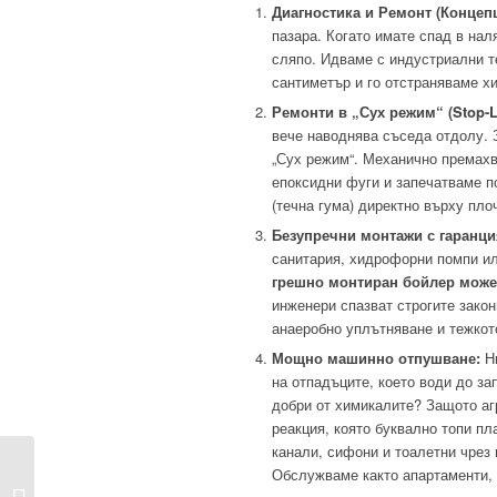
Диагностика и Ремонт (Концепц
пазара. Когато имате спад в нал
сляпо. Идваме с индустриални т
сантиметър и го отстраняваме х
Ремонти в „Сух режим“ (Stop-L
вече наводнява съседа отдолу. 
„Сух режим“. Механично премахв
епоксидни фуги и запечатваме п
(течна гума) директно върху пло
Безупречни монтажи с гаранци
санитария, хидрофорни помпи ил
грешно монтиран бойлер може 
инженери спазват строгите зако
анаеробно уплътняване и тежкот
Мощно машинно отпушване:
Ни
на отпадъците, което води до за
добри от химикалите? Защото аг
реакция, която буквално топи п
канали, сифони и тоалетни чрез
Преглед на
Обслужваме както апартаменти, 
съвременни