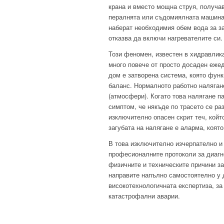
крана и вместо мощна струя, получа
пералнята или съдомиялната машина,
наберат необходимия обем вода за з
отказва да включи нагревателите си.
Този феномен, известен в хидравлик
много повече от просто досаден еж
дом е затворена система, която фун
баланс. Нормалното работно налягане
(атмосфери). Когато това налягане па
симптом, че някъде по трасето се ра
изключително опасен скрит теч, койт
загубата на налягане е аларма, която
В това изключително изчерпателно и
професионалните протоколи за диагн
физичните и техническите причини за
направите напълно самостоятелно у 
високотехнологичната експертиза, за
катастрофални аварии.