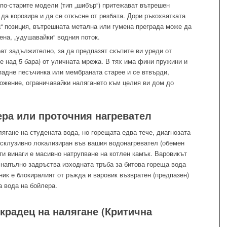
по-старите модели (тип „шибър“) притежават вътрешен
да корозира и да се откъсне от резбата. Дори ръкохватката
а“ позиция, вътрешната метална или гумена преграда може да
ена, „удушавайки“ водния поток.
ат задължително, за да предпазят скъпите ви уреди от
е над 5 бара) от уличната мрежа. В тях има фини пружини и
падне песъчинка или мембраната старее и се втвърди,
ложение, ограничавайки налягането към целия ви дом до
ера или проточния нагревател
лягане на студената вода, но горещата едва тече, диагнозата
ексклузивно локализиран във вашия водонагревател (обемен
ти винаги е масивно натрупване на котлен камък. Варовикът
 напълно задръства изходната тръба за битова гореща вода
ник е блокиралият от ръжда и варовик възвратен (предпазен)
а вода на бойлера.
 крадец на налягане (Критична