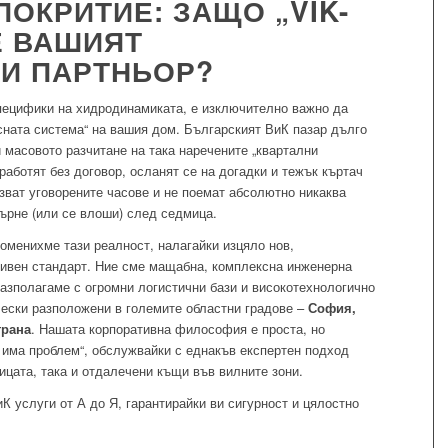
ОКРИТИЕ: ЗАЩО „VIK-
 Е ВАШИЯТ
КИ ПАРТНЬОР?
пецифики на хидродинамиката, е изключително важно да
сната система“ на вашия дом. Българският ВиК пазар дълго
 масовото разчитане на така наречените „квартални
 работят без договор, осланят се на догадки и тежък къртач
зват уговорените часове и не поемат абсолютно никаква
върне (или се влоши) след седмица.
оменихме тази реалност, налагайки изцяло нов,
ивен стандарт. Ние сме мащабна, комплексна инженерна
Разполагаме с огромни логистични бази и високотехнологично
чески разположени в големите областни градове –
София,
трана
. Нашата корпоративна философия е проста, но
 има проблем“, обслужвайки с еднакъв експертен подход
ицата, така и отдалечени къщи във вилните зони.
 услуги от А до Я, гарантирайки ви сигурност и цялостно