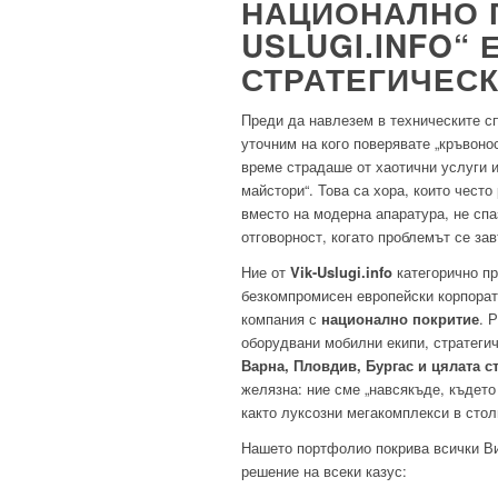
НАЦИОНАЛНО П
USLUGI.INFO“
СТРАТЕГИЧЕС
Преди да навлезем в техническите с
уточним на кого поверявате „кръвоно
време страдаше от хаотични услуги и
майстори“. Това са хора, които често
вместо на модерна апаратура, не спа
отговорност, когато проблемът се за
Ние от
Vik-Uslugi.info
категорично пр
безкомпромисен европейски корпорат
компания с
национално покритие
. 
оборудвани мобилни екипи, стратеги
Варна, Пловдив, Бургас и цялата с
желязна: ние сме „навсякъде, където
както луксозни мегакомплекси в стол
Нашето портфолио покрива всички ВиК
решение на всеки казус: