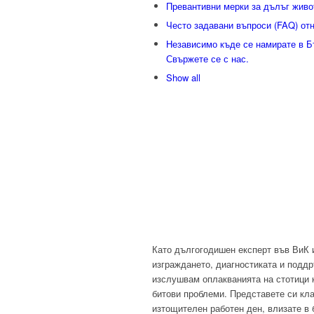
Превантивни мерки за дълъг живо
Често задавани въпроси (FAQ) от
Независимо къде се намирате в Б
Свържете се с нас.
Show all
Като дългогодишен експерт във ВиК 
изграждането, диагностиката и подд
изслушвам оплакванията на стотици к
битови проблеми. Представете си кла
изтощителен работен ден, влизате в 