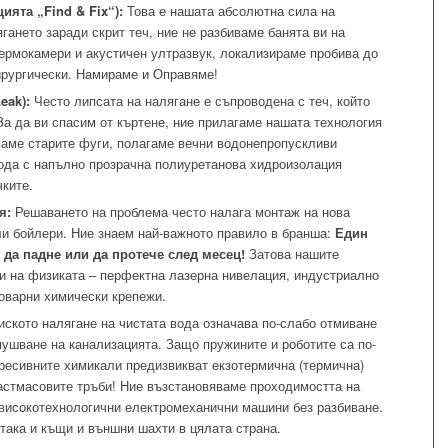
ията „Find & Fix“):
Това е нашата абсолютна сила на
ягането заради скрит теч, ние не разбиваме банята ви на
ермокамери и акустичен ултразвук, локализираме пробива до
ирургически. Намираме и Оправяме!
eak):
Често липсата на налягане е съпроводена с теч, който
За да ви спасим от къртене, ние прилагаме нашата технология
аме старите фуги, полагаме вечни водонепропускливи
ода с напълно прозрачна полиуретанова хидроизолация
чките.
я:
Решаването на проблема често налага монтаж на нова
и бойлери. Ние знаем най-важното правило в бранша:
Един
да падне или да протече след месец!
Затова нашите
ни на физиката – перфектна лазерна нивелация, индустриално
оварни химически крепежи.
ското налягане на чистата вода означава по-слабо отмиване
пушване на канализацията. Защо пружините и роботите са по-
ресивните химикали предизвикват екзотермична (термична)
ластмасовите тръби! Ние възстановяваме проходимостта на
 високотехнологични електромеханични машини без разбиване.
така и къщи и външни шахти в цялата страна.