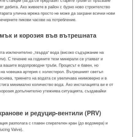
те станции (за да се предпазят старите тръби от пръсване
ят дебита. Ако живеете в район с бурно ново строителство
старата улична мрежа просто не може да захрани всички нови
ечерните пикови часове на потребление.
амък и корозия във вътрешната
ята изключително „твърда“ вода (високо съдържание на
ли). С течение на годините тези минерали се утаяват и
а вашите водопроводни тръби. Процесът е бавен, но
на човешка артерия с холестерол. Вътрешният светъл
еснява, триенето на водата се увеличава неимоверно и в
стига минимално количество вода. Ако инсталацията ви е от
 корозия допълнително утежнява ситуацията, създавайки
кранове и редуцир-вентили (PRV)
ция разполага с главен спирателен кран (до водомера) и
ucing Valve).