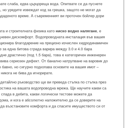
вате слаба, едва църцореща вода. Опитвате се да пуснете
 но уредите извеждат код за грешка, защото не могат да
ададеното време. А съвременният ви проточен бойлер дори
ата и строителната физика като
ниско водно налягане
, е
едневен дискомфорт. Водопроводната инсталация във вашия
кционира благодарение на прецизно изчислен хидродинамичен
 за една битова сграда варира между 3.0 и 4.0 бара
дне драстично (под 1.5 бара), това е категоричен инженерен
звива сериозен дефект. От банално натрупване на варовик до
о бавно, но сигурно подкопава основите на вашия имот –
 никога не бива да игнорирате.
 детайлно ръководство ще ви преведа стъпка по стъпка през
остика на вашата водопроводна мрежа. Ще научите какви са
 спада в дебита, какви логически тестове можете да
дома, и кога е абсолютно наложително да се доверите на
 да възстановите комфорта и да спасите имуществото си от