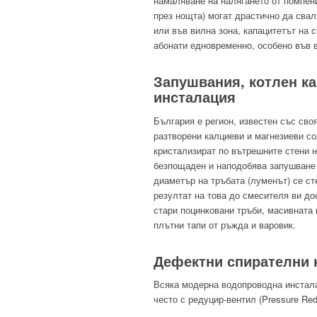
намаляване на налягането от помпени
през нощта) могат драстично да свал
или във вилна зона, капацитетът на 
абонати едновременно, особено във в
Запушвания, котлен к
инсталация
България е регион, известен със сво
разтворени калциеви и магнезиеви со
кристализират по вътрешните стени н
безпощаден и наподобява запушване 
диаметър на тръбата (луменът) се ст
резултат на това до смесителя ви до
стари поцинковани тръби, масивната
плътни тапи от ръжда и варовик.
Дефектни спирателни 
Всяка модерна водопроводна инстала
често с редуцир-вентил (Pressure Red