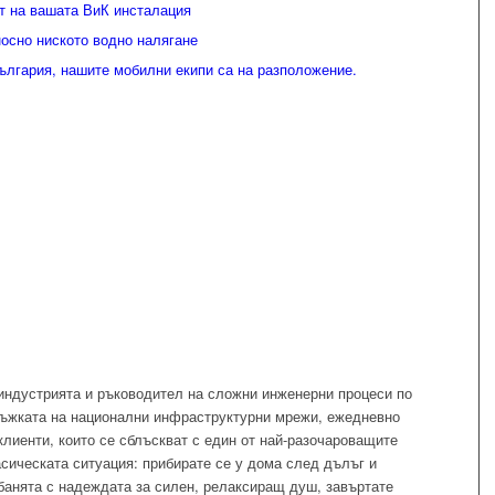
т на вашата ВиК инсталация
носно ниското водно налягане
ългария, нашите мобилни екипи са на разположение.
индустрията и ръководител на сложни инженерни процеси по
ръжката на национални инфраструктурни мрежи, ежедневно
лиенти, които се сблъскват с един от най-разочароващите
сическата ситуация: прибирате се у дома след дълъг и
банята с надеждата за силен, релаксиращ душ, завъртате