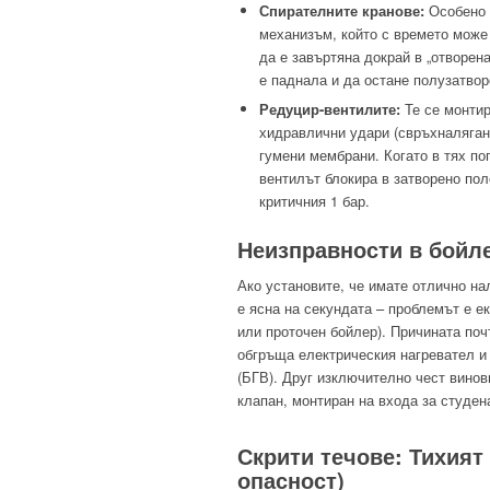
Спирателните кранове:
Особено 
механизъм, който с времето може 
да е завъртяна докрай в „отворен
е паднала и да остане полузатвор
Редуцир-вентилите:
Те се монтир
хидравлични удари (свръхналяган
гумени мембрани. Когато в тях по
вентилът блокира в затворено по
критичния 1 бар.
Неизправности в бойл
Ако установите, че имате отлично на
е ясна на секундата – проблемът е 
или проточен бойлер). Причината поч
обгръща електрическия нагревател и
(БГВ). Друг изключително чест винов
клапан, монтиран на входа за студен
Скрити течове: Тихият
опасност)