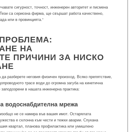
лучавате сигурност, точност, инженерен авторитет и писмена
 „Тези са сериозна фирма, ще свършат работа качествено,
ада или в провинцията.“
 ПРОБЛЕМА:
АНЕ НА
ТЕ ПРИЧИНИ ЗА НИСКО
АНЕ
 да разберете неговия физичен произход. Всяко препятствие,
опроводното трасе води до огромна загуба на кинетична
те заподозрени в нашата инженерна практика:
а водоснабдителна мрежа
 изобщо не се намира във вашия имот. Остарялата
ужества е склонна към чести и тежки аварии. Спукана
ашия квартал, планова профилактика или умишлено