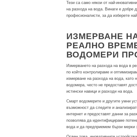
Тези са само някои от най-иновативн
на разхода на вода. Винаги е добре 
професионалисти, за да изберете на
ИЗМЕРВАНЕ НА
РЕАЛНО ВРЕМЕ
ВОДОМЕРИ ПР
Измерването на разхода на вода в р
по който контролираме и оптимизира
измерване на разхода на вода, като 
водомера, често не предоставят дос
истински навици и разходи на вода.
Смарт водомерите и другите умни уст
възможност да следите и анализират
интернет и предоставят данни за раз
позволява да идентифицираме потенц
вода и да предприемем бързи мерки з
Освен това, иновативните устройства