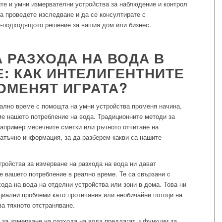
ите и умни измервателни устройства за наблюдение и контрол
да проведете изследване и да се консултирате с
й-подходящото решение за вашия дом или бизнес.
 РАЗХОДА НА ВОДА В
: КАК ИНТЕЛИГЕНТНИТЕ
ОМЕНЯТ ИГРАТА?
еално време с помощта на умни устройства променя начина,
ме нашето потребление на вода. Традиционните методи за
например месечните сметки или ръчното отчитане на
татъчно информация, за да разберем какви са нашите
ройства за измерване на разхода на вода ни дават
е вашето потребление в реално време. Те са свързани с
хода на вода на отделни устройства или зони в дома. Това ни
иални проблеми като протичания или необичайни потоци на
а тяхното отстраняване.
 за измерване на разхода на вода предлагат и функции за