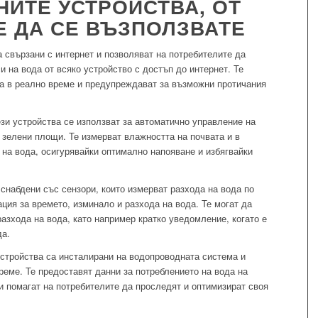
ИТЕ УСТРОЙСТВА, ОТ
 ДА СЕ ВЪЗПОЛЗВАТЕ
 свързани с интернет и позволяват на потребителите да
и на вода от всяко устройство с достъп до интернет. Те
да в реално време и предупреждават за възможни протичания
зи устройства се използват за автоматично управление на
 зелени площи. Те измерват влажността на почвата и в
 на вода, осигурявайки оптимално напояване и избягвайки
снабдени със сензори, които измерват разхода на вода по
ия за времето, изминало и разхода на вода. Те могат да
азхода на вода, като например кратко уведомление, когато е
да.
стройства са инсталирани на водопроводната система и
реме. Те предоставят данни за потреблението на вода на
и помагат на потребителите да проследят и оптимизират своя