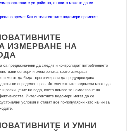
измервартелните устройства, от които можете да се
 реално време: Как интелигентните водомери променят
НОВАТИВНИТЕ
А ИЗМЕРВАНЕ НА
ОДА
а са предназначени да следят и контролират потреблението
енствани сензори и електроника, които измерват
ме и могат да бъдат програмирани да предупреждават
 достигне определен праг. Интелигентните водомери могат да
ве и разхищение на вода, което помага за намаляване на
фективността. Интелигентните водомери могат да се
дустриални условия и стават все по-популярни като начин за
ходите.
НОВАТИВНИТЕ И УМНИ