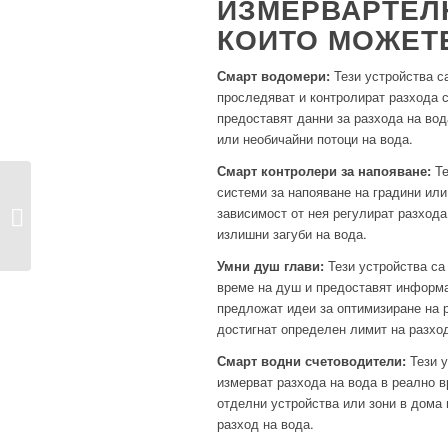
ИЗМЕРВАРТЕЛН
КОИТО МОЖЕТЕ
Смарт водомери:
Тези устройства са
проследяват и контролират разхода с
предоставят данни за разхода на во
или необичайни потоци на вода.
Смарт контролери за напояване:
Те
системи за напояване на градини или
Премахване на капак
зависимост от нея регулират разхода
на подов сифон за
излишни загуби на вода.
канала...
Умни душ глави:
Тези устройства са 
време на душ и предоставят информац
предложат идеи за оптимизиране на р
достигнат определен лимит на разхо
Смарт водни счетоводители:
Тези у
измерват разхода на вода в реално в
отделни устройства или зони в дома 
разход на вода.