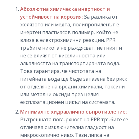
Абсолютна химическа инертност и
устойчивост на корозия:
За разлика от
желязото или медта, полипропиленът е
инертен пластмасов полимер, който не
влиза в електрохимични реакции. PPR
тръбите никога не ръждясват, не гният и
не се влияят от киселинността или
алкалността на транспортираната вода.
Това гарантира, че чистотата на
питейната вода ще бъде запазена без риск
от отделяне на вредни химикали, токсини
или метални оксиди през целия
експлоатационен цикъл на системата.
Минимално хидравлично съпротивление:
Вътрешната повърхност на PPR тръбите се
отличава с изключителна гладкост на
микроскопично ниво. Тази липса на