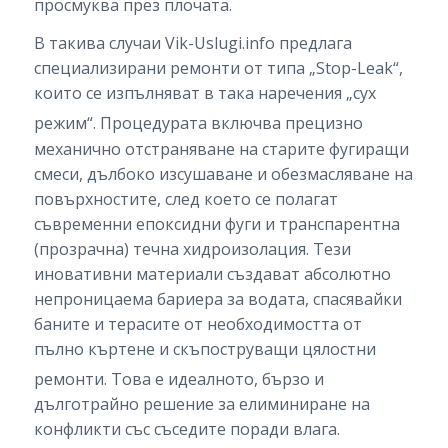
просмуква през плочата.
В такива случаи Vik-Uslugi.info предлага
специализирани ремонти от типа „Stop-Leak“,
които се изпълняват в така наречения „сух
режим“.
Процедурата включва прецизно
механично отстраняване на старите фугиращи
смеси, дълбоко изсушаване и обезмасляване на
повърхностите, след което се полагат
съвременни епоксидни фуги и транспарентна
(прозрачна) течна хидроизолация. Тези
иновативни материали създават абсолютно
непроницаема бариера за водата, спасявайки
баните и терасите от необходимостта от
пълно къртене и скъпоструващи цялостни
ремонти.
Това е идеалното, бързо и
дълготрайно решение за елиминиране на
конфликти със съседите поради влага.