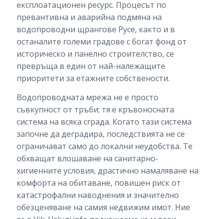
експлоатационен ресурс. Процесът по
превантивна и аварийна подмяна на
водопроводни щрангове Русе, както и в
останалите големи градове с богат фонд от
историческо и панелно строителство, се
превръща в един от най-належащите
приоритети за етажните собствености.
Водопроводната мрежа не е просто
съвкупност от тръби; тя е кръвоносната
система на всяка сграда. Когато тази система
започне да деградира, последствията не се
ограничават само до локални неудобства. Те
обхващат влошаване на санитарно-
хигиенните условия, драстично намаляване на
комфорта на обитаване, повишен риск от
катастрофални наводнения и значително
обезценяване на самия недвижим имот. Ние