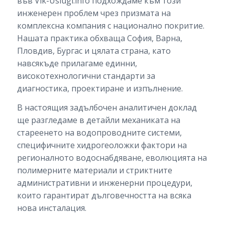
във Vik-Uslugi.info подхождаме към този
инженерен проблем чрез призмата на
комплексна компания с национално покритие.
Нашата практика обхваща София, Варна,
Пловдив, Бургас и цялата страна, като
навсякъде прилагаме единни,
високотехнологични стандарти за
диагностика, проектиране и изпълнение.
В настоящия задълбочен аналитичен доклад
ще разгледаме в детайли механиката на
стареенето на водопроводните системи,
специфичните хидрогеоложки фактори на
регионалното водоснабдяване, еволюцията на
полимерните материали и стриктните
административни и инженерни процедури,
които гарантират дълговечността на всяка
нова инсталация.