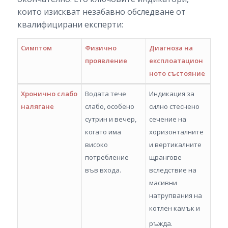
които изискват незабавно обследване от
квалифицирани експерти:
Симптом
Физично
Диагноза на
проявление
експлоатацион
ното състояние
Хронично слабо
Водата тече
Индикация за
налягане
слабо, особено
силно стеснено
сутрин и вечер,
сечение на
когато има
хоризонталните
високо
и вертикалните
потребление
щрангове
във входа.
вследствие на
масивни
натрупвания на
котлен камък и
ръжда.