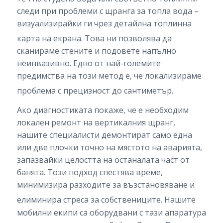
следи при проблеми с щранга за топла вода –
визуализирайки ги чрез детайлна топлинна
карта на екрана.
Това ни позволява да
сканираме стените и подовете напълно
неинвазивно. Едно от най-големите
предимства на този метод е, че локализираме
проблема с прецизност до сантиметър.
Ако диагностиката покаже, че е необходим
локален ремонт на вертикалния щранг,
нашите специалисти демонтират само една
или две плочки точно на мястото на аварията,
запазвайки целостта на останалата част от
банята. Този подход спестява време,
минимизира разходите за възстановяване и
елиминира стреса за собствениците.
Нашите
мобилни екипи са оборудвани с тази апаратура