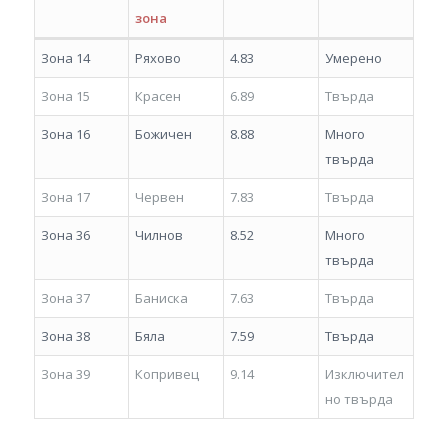
зона
Зона 14
Ряхово
4.83
Умерено
Зона 15
Красен
6.89
Твърда
Зона 16
Божичен
8.88
Много
твърда
Зона 17
Червен
7.83
Твърда
Зона 36
Чилнов
8.52
Много
твърда
Зона 37
Баниска
7.63
Твърда
Зона 38
Бяла
7.59
Твърда
Зона 39
Копривец
9.14
Изключител
но твърда