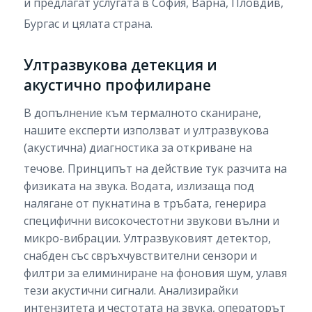
и предлагат услугата в София, Варна, Пловдив,
Бургас и цялата страна.
Ултразвукова детекция и
акустично профилиране
В допълнение към термалното сканиране,
нашите експерти използват и ултразвукова
(акустична) диагностика за откриване на
течове.
Принципът на действие тук разчита на
физиката на звука. Водата, излизаща под
налягане от пукнатина в тръбата, генерира
специфични високочестотни звукови вълни и
микро-вибрации. Ултразвуковият детектор,
снабден със свръхчувствителни сензори и
филтри за елиминиране на фоновия шум, улавя
тези акустични сигнали. Анализирайки
интензитета и честотата на звука, операторът