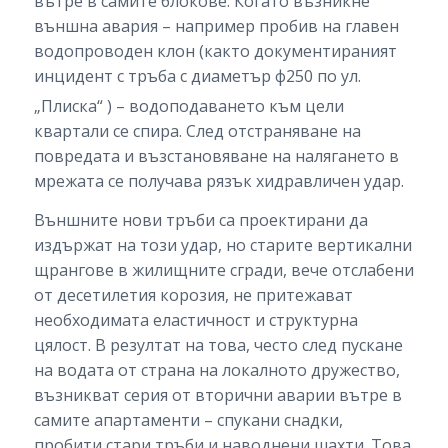
вътре в самите блокове. Когато възникне
външна авария – например пробив на главен
водопроводен клон (както документираният
инцидент с тръба с диаметър ф250 по ул.
„Плиска“
) – водоподаването към цели
квартали се спира. След отстраняване на
повредата и възстановяване на налягането в
мрежата се получава рязък хидравличен удар.
Външните нови тръби са проектирани да
издържат на този удар, но старите вертикални
щрангове в жилищните сгради, вече отслабени
от десетилетия корозия, не притежават
необходимата еластичност и структурна
цялост. В резултат на това, често след пускане
на водата от страна на локалното дружество,
възникват серия от вторични аварии вътре в
самите апартаменти – спукани снадки,
пробити стари тръби и наводнени шахти. Това