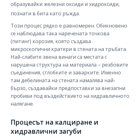
образувайки железни оксиди и хидроксиди,
познати в бита като ръжда.
Този процес рядко е равномерен. Обикновено
се наблюдава така наречената точкова
(питинг) корозия, която създава
микроскопични кратери в стената на тръбата.
Най-слабите звена винаги са местата с
нарушена структура на материала – резбовите
съединения, сглобките и заварките. Именно
там дебелината на стената намалява най-
бързо, създавайки предпоставки за внезапни
пробиви под въздействието на хидравличното
налягане.
Процесът на калциране и
хидравлични загуби