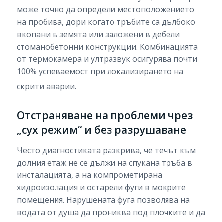
може точно да определи местоположението
на пробива, дори когато тръбите са дълбоко
вкопани в земята или заложени в дебели
стоманобетонни конструкции. Комбинацията
от термокамера и ултразвук осигурява почти
100% успеваемост при локализирането на
скрити аварии.
Отстраняване на проблеми чрез
„сух режим“ и без разрушаване
Често диагностиката разкрива, че течът към
долния етаж не се дължи на спукана тръба в
инсталацията, а на компрометирана
хидроизолация и остарели фуги в мокрите
помещения. Нарушената фуга позволява на
водата от душа да прониква под плочките и да