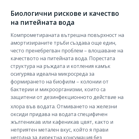
Биологични рискове и качество
на питейната вода
Компрометираната вътрешна повърхност на
амортизираните тръби създава още един,
често пренебрегван проблем – влошаване на
качеството на питейната вода. Порестата
структура на ръждата и котления камък
осигурява идеална микросреда за
формирането на биофилм – колонии от
бактерии и микроорганизми, които са
защитени от дезинфекционното действие на
хлора във водата.
Отмиването на железни
оксиди придава на водата специфичен
жълтеникав или кафеникав цвят, както и
неприятен метален вкус, който я прави
негодна за директна консумация без