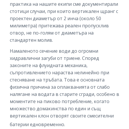
практика на нашите екипи сме документирали
стотици случаи, при които вертикален щранг с
проектен диаметър от 2 инча (около 50
милиметра) притежава реален пропусклив
отвор, не по-голям от диаметъра на
стандартен молив.
Намаленото сечение води до огромни
хидравлични загуби от триене. Според
законите на флуидната механика,
съпротивлението нараства нелинейно при
стесняване на тръбата. Това е основната
физична причина за оплакванията от слабо
налягане на водата в старите сгради, особено в
моментите на пиково потребление, когато
множество домакинства по един и същ
вертикален клон отворят своите смесителни
батерии едновременно.