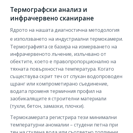
Термографски анализ и
инфрачервено сканиране
Ядрото на нашата диагностична методология
е използването на индустриални термокамери.
Термографията се базира на измерването на
инфрачервеното лъчение, излъчвано от
обектите, което е правопропорционално на
тяхната повърхностна температура. Когато
съществува скрит теч от спукан водопроводен
щранг или компрометирано съединение,
водата променя термичния профил на
заобикалящите я строителни материали
(тухли, бетон, замазки, плочки).
Термокамерата регистрира тези минимални
температурни аномалии – студени петна при
теч на студена вода или съответно топлинни