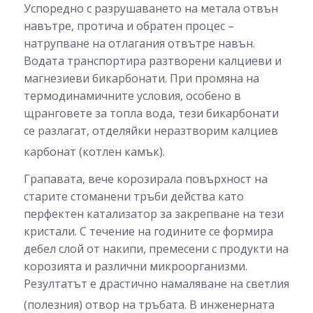
Успоредно с разрушаването на метала отвън
навътре, протича и обратен процес –
натрупване на отлагания отвътре навън.
Водата транспортира разтворени калциеви и
магнезиеви бикарбонати. При промяна на
термодинамичните условия, особено в
щранговете за топла вода, тези бикарбонати
се разлагат, отделяйки неразтворим калциев
карбонат (котлен камък).
Грапавата, вече корозирала повърхност на
старите стоманени тръби действа като
перфектен катализатор за закрепване на тези
кристали. С течение на годините се формира
дебел слой от накипи, премесени с продукти на
корозията и различни микроорганизми.
Резултатът е драстично намаляване на светлия
(полезния) отвор на тръбата.
В инженерната