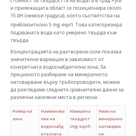
стойност за твърдостта на водата в град Русе
и прилежащата област се позиционира около
15 dH (немски градуса), което съответства на
приблизително 5 mg-eqv/l.
Това категоризира
подаваната вода като умерено твърда към
твърда.
Концентрацията на разтворени соли показва
значителни вариации в зависимост от
конкретната водоснабдителна зона. За
прецизното разбиране на минералното
натоварване върху тръбопроводите, можем
да разгледаме следните сравнителни данни за
различни населени места в региона:
Номер на
Наименова
Измерена
Ниво на
зона
ние на
твърдост
минерално
водоснабд
(mg-eqv/l)
натоварва
ителната
не