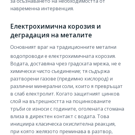
за осъзнаването на необходимостта от
навременна интервенция.
Електрохимична корозия и
деградация на металите
Основният враг на традиционните метални
водопроводи е електрохимичната корозия.
Водата, доставяна чрез градската мрежа, не е
химически чисто съединение; тя съдържа
разтворени газове (предимно кислород) и
различни минерални соли, които я превръщат
в слаб електролит. Когато защитният цинков
слой на вътрешността на поцинкованите
тръби се износи с годините, оголената стомана
влиза в директен контакт с водата. Това
инициира класическа окислителна реакция,
при която желязото преминава в разтвор,