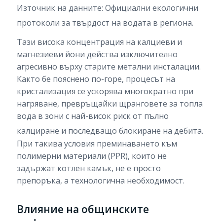
Източник на данните: Официални екологични
протоколи за твърдост на водата в региона.
Тази висока концентрация на калциеви и
магнезиеви йони действа изключително
агресивно върху старите метални инсталации.
Както бе пояснено по-горе, процесът на
кристализация се ускорява многократно при
нагряване, превръщайки щранговете за топла
вода в зони с най-висок риск от пълно
калциране и последващо блокиране на дебита.
При такива условия преминаването към
полимерни материали (PPR), които не
задържат котлен камък, не е просто
препоръка, а технологична необходимост.
Влияние на общинските