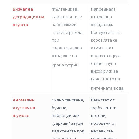
Визуална
Жълтеникав,
Напреднала
деградация на
кафяв цвят или
вътрешна
водата
забележими
оксидация.
частици ръжда
Продуктите на
при
корозията се
първоначално
отмиват от
отваряне на
водната струя.
Съществува
крана сутрин.
висок риск за
качеството на
питейната вода.
Аномални
Силно свистене,
Резултат от
акустични
бучене,
турбулентни
шумове
вибрации или
потоци,
„удрящи“ звуци
породени от
зад стените при
неравните
пускане или
корозирали