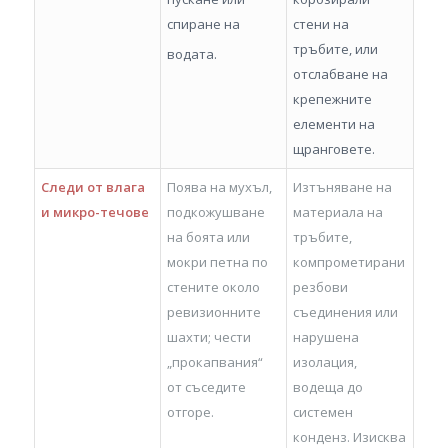
спиране на
стени на
тръбите, или
водата.
отслабване на
крепежните
елементи на
щранговете.
Следи от влага
Поява на мухъл,
Изтъняване на
и микро-течове
подкожушване
материала на
на боята или
тръбите,
мокри петна по
компрометирани
стените около
резбови
ревизионните
съединения или
шахти; чести
нарушена
„прокапвания“
изолация,
от съседите
водеща до
отгоре.
системен
конденз. Изисква