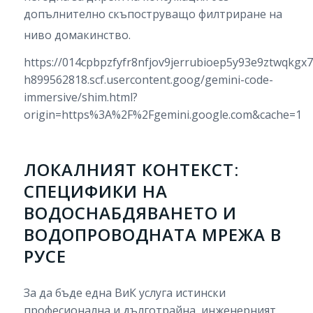
допълнително скъпоструващо филтриране на
ниво домакинство.
https://014cpbpzfyfr8nfjov9jerrubioep5y93e9ztwqkgx7
h899562818.scf.usercontent.goog/gemini-code-
immersive/shim.html?
origin=https%3A%2F%2Fgemini.google.com&cache=1
ЛОКАЛНИЯТ КОНТЕКСТ:
СПЕЦИФИКИ НА
ВОДОСНАБДЯВАНЕТО И
ВОДОПРОВОДНАТА МРЕЖА В
РУСЕ
За да бъде една ВиК услуга истински
професионална и дълготрайна, инженерният