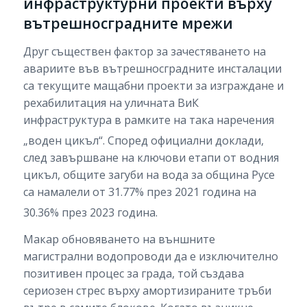
инфраструктурни проекти върху
вътрешносградните мрежи
Друг съществен фактор за зачестяването на
авариите във вътрешносградните инсталации
са текущите мащабни проекти за изграждане и
рехабилитация на уличната ВиК
инфраструктура в рамките на така наречения
„воден цикъл“.
Според официални доклади,
след завършване на ключови етапи от водния
цикъл, общите загуби на вода за община Русе
са намалели от 31.77% през 2021 година на
30.36% през 2023 година.
Макар обновяването на външните
магистрални водопроводи да е изключително
позитивен процес за града, той създава
сериозен стрес върху амортизираните тръби