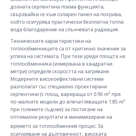
долната серпентина поема функцията,
свързвайки се към соларен панел на покрива,
който осигурява практически безплатна топла
вода благодарение на слънчевата радиация.
Техническите характеристики на
топлообменниците са от критично значение за
успеха на системата. При тези уреди площта на
топлообменника (измервана в квадратни
метри) определя скоростта на загряване.
Модерните високоефективни системи
разполагат със специално проектирани
серпентини (с площ, варираща от 0.96 m² при
по-малките модели до впечатляващите 1.85 m²
при големите съдове) за постигане на
оптимални резултати и минимизиране на
времето за топлообменния процес.
За
осигуряване на дълговечност, високата