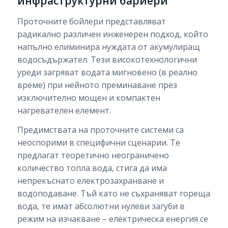
инфраструктурни бариери
Проточните бойлери представляват
радикално различен инженерен подход, който
напълно елиминира нуждата от акумулиращ
водосъдържател. Тези високотехнологични
уреди загряват водата мигновено (в реално
време) при нейното преминаване през
изключително мощен и компактен
нагревателен елемент.
Предимствата на проточните системи са
неоспорими в специфични сценарии. Те
предлагат теоретично неограничено
количество топла вода, стига да има
непрекъснато електрозахранване и
водоподаване. Тъй като не съхраняват гореща
вода, те имат абсолютни нулеви загуби в
режим на изчакване – електрическа енергия се