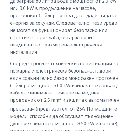
да загрява 80 литра вода с мощност от 2.0 kW
или 3.0 kW в продължение на часове,
проточният бойлер трябва да отдаде същата
енергия за секунди. Следователно, тези уреди
не могат да функционират безопасно или
ефективно при слаба, остаряла или
неадекватно оразмерена електрическа
инсталация.
Според строгите технически спецификации за
пожарна и електрическа безопасност, дори
един сравнително базов монофазен проточен
бойлер с мощност 5.00 kW изисква захранващ
кабел с минимално сечение на медния
проводник от 2.5 mm² и защита с автоматичен
прекъсвач (предпазител) от 25A.
По-мощните
модели, способни да обслужват пълноценен
душ през зимата (с мощност 8.50 kW и нагоре),
изискват масивни захранващи кабели със