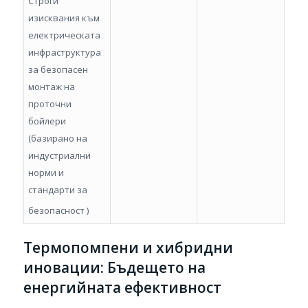
Строги
изисквания към
електрическата
инфраструктура
за безопасен
монтаж на
проточни
бойлери
(базирано на
индустриални
норми и
стандарти за
безопасност
)
Термопомпени и хибридни
иновации: Бъдещето на
енергийната ефективност