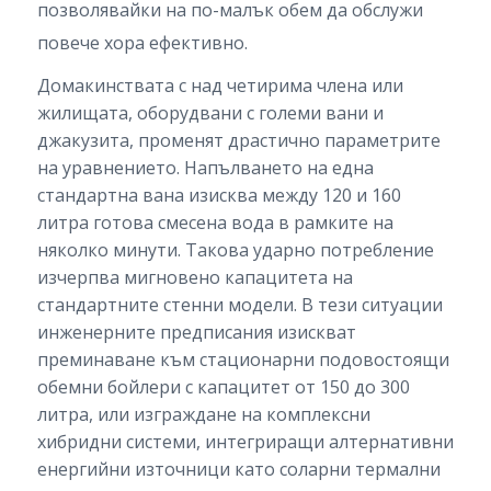
позволявайки на по-малък обем да обслужи
повече хора ефективно.
Домакинствата с над четирима члена или
жилищата, оборудвани с големи вани и
джакузита, променят драстично параметрите
на уравнението. Напълването на една
стандартна вана изисква между 120 и 160
литра готова смесена вода в рамките на
няколко минути. Такова ударно потребление
изчерпва мигновено капацитета на
стандартните стенни модели. В тези ситуации
инженерните предписания изискват
преминаване към стационарни подовостоящи
обемни бойлери с капацитет от 150 до 300
литра, или изграждане на комплексни
хибридни системи, интегриращи алтернативни
енергийни източници като соларни термални