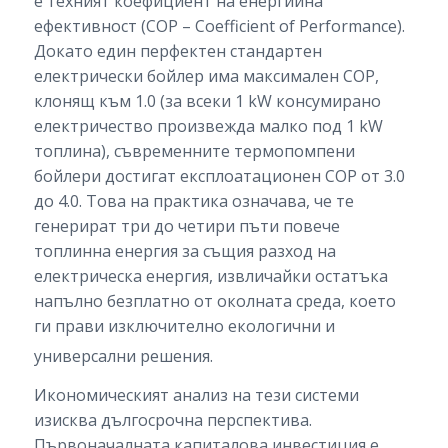
е техният коефициент на енергийна
ефективност (COP – Coefficient of Performance).
Докато един перфектен стандартен
електрически бойлер има максимален COP,
клонящ към 1.0 (за всеки 1 kW консумирано
електричество произвежда малко под 1 kW
топлина), съвременните термопомпени
бойлери достигат експлоатационен COP от 3.0
до 4.0. Това на практика означава, че те
генерират три до четири пъти повече
топлинна енергия за същия разход на
електрическа енергия, извличайки остатъка
напълно безплатно от околната среда, което
ги прави изключително екологични и
универсални решения.
Икономическият анализ на тези системи
изисква дългосрочна перспектива.
Първоначалната капиталова инвестиция е