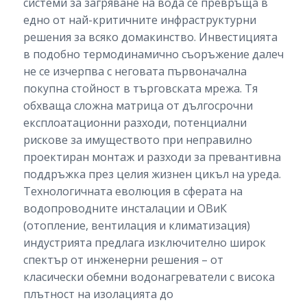
системи за загряване на вода се превръща в
едно от най-критичните инфраструктурни
решения за всяко домакинство. Инвестицията
в подобно термодинамично съоръжение далеч
не се изчерпва с неговата първоначална
покупна стойност в търговската мрежа. Тя
обхваща сложна матрица от дългосрочни
експлоатационни разходи, потенциални
рискове за имуществото при неправилно
проектиран монтаж и разходи за превантивна
поддръжка през целия жизнен цикъл на уреда.
Технологичната еволюция в сферата на
водопроводните инсталации и ОВиК
(отопление, вентилация и климатизация)
индустрията предлага изключително широк
спектър от инженерни решения – от
класически обемни водонагреватели с висока
плътност на изолацията до