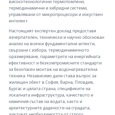
високотехнологични термопомпени,
термодинамични и хибридни системи,
управлявани от микропроцесори и изкуствен
интелект.
Настоящият експертен доклад предоставя
изчерпателен, технически и научно обоснован
анализ на всички фундаментални аспекти,
свързани с избора, термодинамичното
оразмеряване, параметрите на енергийната
ефективност и безкомпромисните стандарти
за безопасен монтаж на водонагревателна
техника. Независимо дали става въпрос за
жилищен обект в София, Варна, Пловдив,
Бургас и цялата страна, спецификите на
локалната инфраструктура, качеството и
химичния състав на водата, както и
архитектурните дадености на сградата,
диктуват необходимостта от строго