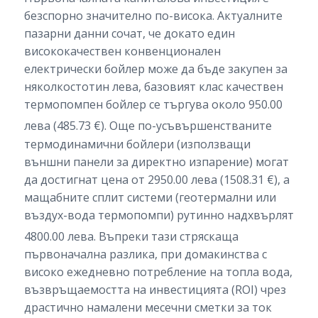
безспорно значително по-висока. Актуалните
пазарни данни сочат, че докато един
висококачествен конвенционален
електрически бойлер може да бъде закупен за
няколкостотин лева, базовият клас качествен
термопомпен бойлер се търгува около 950.00
лева (485.73 €).
Още по-усъвършенстваните
термодинамични бойлери (използващи
външни панели за директно изпарение) могат
да достигнат цена от 2950.00 лева (1508.31 €), а
мащабните сплит системи (геотермални или
въздух-вода термопомпи) рутинно надхвърлят
4800.00 лева.
Въпреки тази стряскаща
първоначална разлика, при домакинства с
високо ежедневно потребление на топла вода,
възвръщаемостта на инвестицията (ROI) чрез
драстично намалени месечни сметки за ток