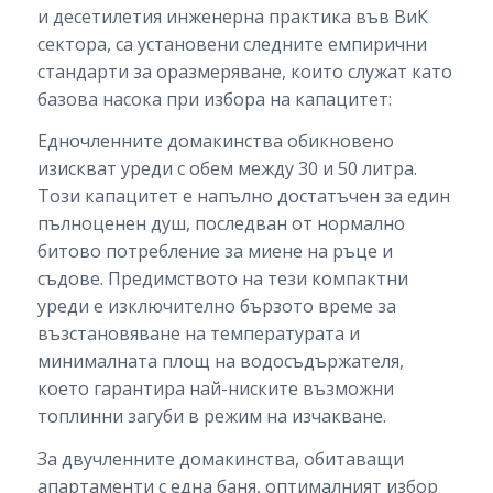
и десетилетия инженерна практика във ВиК
сектора, са установени следните емпирични
стандарти за оразмеряване, които служат като
базова насока при избора на капацитет:
Едночленните домакинства обикновено
изискват уреди с обем между 30 и 50 литра.
Този капацитет е напълно достатъчен за един
пълноценен душ, последван от нормално
битово потребление за миене на ръце и
съдове. Предимството на тези компактни
уреди е изключително бързото време за
възстановяване на температурата и
минималната площ на водосъдържателя,
което гарантира най-ниските възможни
топлинни загуби в режим на изчакване.
За двучленните домакинства, обитаващи
апартаменти с една баня, оптималният избор