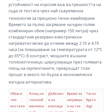
устойчивост на корозия във вътрешността на
съда се постига чрез най-съвременна
технология за прецизно течно емайлиране.
Времето за пълно загряване на един голям
комбиниран обем (например 150 литра) чрез
стандартния резервен електрически
нагревател може да отнеме между 2.10 и 4.19
часа (за повишаване на температурата от 12°C
до 65°C). В контраст, мощните външни
топлоизточници, циркулиращи през голямата
площ на серпентините, превръщат този
процес в много по-бърза и икономически
изгодна алтернатива.
Обем и
Площ на
Дебелин
Време за
Тегло
тип
топлооб
а на
загряван
бруто
инстала
менника
изолаци
е на ток
(kg)