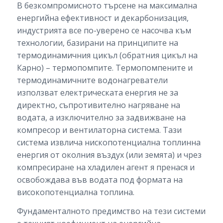
В безкомпромисното търсене на максимална
енергийна ефективност и декарбонизация,
индустрията все по-уверено се насочва към
технологии, базирани на принципите на
термодинамичния цикъл (обратния цикъл на
Карно) – термопомпите. Термопомпените и
термодинамичните водонагреватели
използват електрическата енергия не за
директно, съпротивително нагряване на
водата, а изключително за задвижване на
компресор и вентилаторна система. Тази
система извлича нископотенциална топлинна
енергия от околния въздух (или земята) и чрез
компресиране на хладилен агент я пренася и
освобождава във водата под формата на
високопотенциална топлина.
Фундаменталното предимство на тези системи