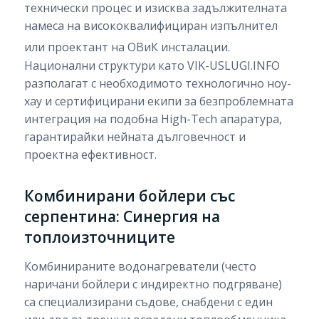
технически процес и изисква задължителната
намеса на висококвалифициран изпълнител
или проектант на ОВиК инсталации.
Национални структури като VIK-USLUGI.INFO
разполагат с необходимото технологично ноу-
хау и сертифицирани екипи за безпроблемната
интеграция на подобна High-Tech апаратура,
гарантирайки нейната дълговечност и
проектна ефективност.
Комбинирани бойлери със
серпентина: Синергия на
топлоизточниците
Комбинираните водонагреватели (често
наричани бойлери с индиректно подгряване)
са специализирани съдове, снабдени с един