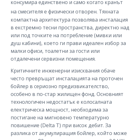
консумира единствено и само когато кранът
на смесителя е физически отворен.
Тяхната
компактна архитектура позволява инсталация
в екстремно тесни пространства, директно над
или под точките на потребление (мивки или
душ кабини), което ги прави идеален избор за
малки офиси, тоалетни за гости или
отдалечени сервизни помещения.
Критичните инженерни изисквания обаче
често превръщат инсталацията на проточен
бойлер в сериозно предизвикателство,
особено в по-стар жилищен фонд. Основният
технологичен недостатък е колосалната
електрическа мощност, необходима за
постигане на мигновено температурно
повишение (Delta T) при висок дебит. За
разлика от акумулиращия бойлер, който може