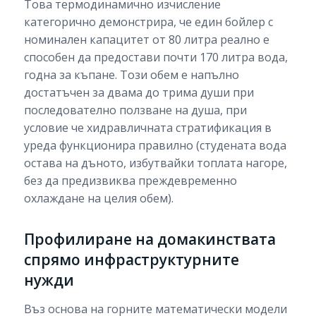
Това термодинамично изчисление
категорично демонстрира, че един бойлер с
номинален капацитет от 80 литра реално е
способен да предостави почти 170 литра вода,
годна за къпане. Този обем е напълно
достатъчен за двама до трима души при
последователно ползване на душа, при
условие че хидравличната стратификация в
уреда функционира правилно (студената вода
остава на дъното, избутвайки топлата нагоре,
без да предизвиква преждевременно
охлаждане на целия обем).
Профилиране на домакинствата
спрямо инфраструктурните
нужди
Въз основа на горните математически модели