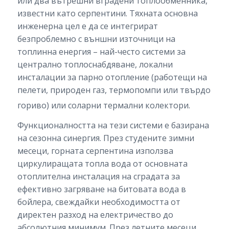
или два вътрешни вградени топлообменника,
известни като серпентини. Тяхната основна
инженерна цел е да се интегрират
безпроблемно с външни източници на
топлинна енергия – най-често системи за
централно топлоснабдяване, локални
инсталации за парно отопление (работещи на
пелети, природен газ, термопомпи или твърдо
гориво) или соларни термални колектори.
Функционалността на тези системи е базирана
на сезонна синергия. През студените зимни
месеци, горната серпентина използва
циркулиращата топла вода от основната
отоплителна инсталация на сградата за
ефективно загряване на битовата вода в
бойлера, свеждайки необходимостта от
директен разход на електричество до
абсолютния минимум. През летните месеци,