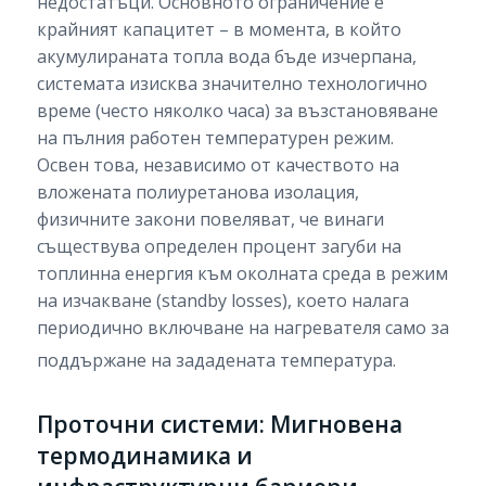
недостатъци. Основното ограничение е
крайният капацитет – в момента, в който
акумулираната топла вода бъде изчерпана,
системата изисква значително технологично
време (често няколко часа) за възстановяване
на пълния работен температурен режим.
Освен това, независимо от качеството на
вложената полиуретанова изолация,
физичните закони повеляват, че винаги
съществува определен процент загуби на
топлинна енергия към околната среда в режим
на изчакване (standby losses), което налага
периодично включване на нагревателя само за
поддържане на зададената температура.
Проточни системи: Мигновена
термодинамика и