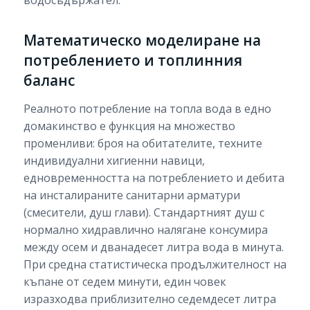
Математическо моделиране на
потреблението и топлинния
баланс
Реалното потребление на топла вода в едно
домакинство е функция на множество
променливи: броя на обитателите, техните
индивидуални хигиенни навици,
едновременността на потреблението и дебита
на инсталираните санитарни арматури
(смесители, душ глави). Стандартният душ с
нормално хидравлично налягане консумира
между осем и дванадесет литра вода в минута.
При средна статистическа продължителност на
къпане от седем минути, един човек
изразходва приблизително седемдесет литра