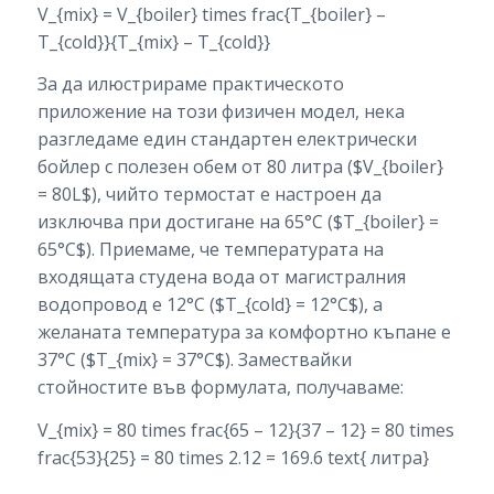
V_{mix} = V_{boiler} times frac{T_{boiler} –
T_{cold}}{T_{mix} – T_{cold}}
За да илюстрираме практическото
приложение на този физичен модел, нека
разгледаме един стандартен електрически
бойлер с полезен обем от 80 литра ($V_{boiler}
= 80L$), чийто термостат е настроен да
изключва при достигане на 65°C ($T_{boiler} =
65°C$). Приемаме, че температурата на
входящата студена вода от магистралния
водопровод е 12°C ($T_{cold} = 12°C$), а
желаната температура за комфортно къпане е
37°C ($T_{mix} = 37°C$). Замествайки
стойностите във формулата, получаваме:
V_{mix} = 80 times frac{65 – 12}{37 – 12} = 80 times
frac{53}{25} = 80 times 2.12 = 169.6 text{ литра}