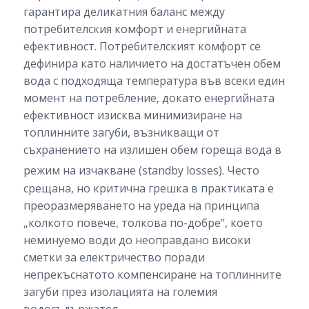
гарантира деликатния баланс между
потребителския комфорт и енергийната
ефективност. Потребителският комфорт се
дефинира като наличието на достатъчен обем
вода с подходяща температура във всеки един
момент на потребление, докато енергийната
ефективност изисква минимизиране на
топлинните загуби, възникващи от
съхранението на излишен обем гореща вода в
режим на изчакване (standby losses).
Често
срещана, но критична грешка в практиката е
преоразмеряването на уреда на принципа
„колкото повече, толкова по-добре“, което
неминуемо води до неоправдано високи
сметки за електричество поради
непрекъснатото компенсиране на топлинните
загуби през изолацията на големия
водосъдържател.