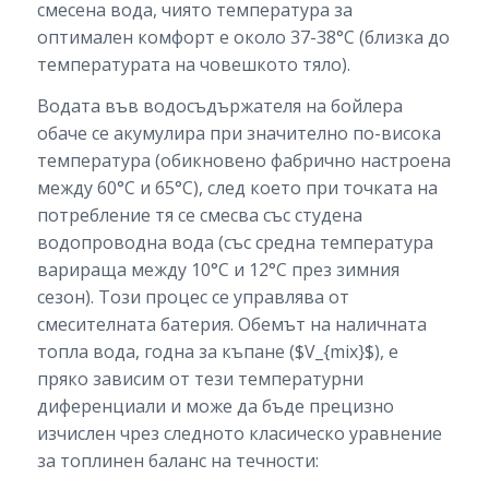
смесена вода, чиято температура за
оптимален комфорт е около 37-38°C (близка до
температурата на човешкото тяло).
Водата във водосъдържателя на бойлера
обаче се акумулира при значително по-висока
температура (обикновено фабрично настроена
между 60°C и 65°C), след което при точката на
потребление тя се смесва със студена
водопроводна вода (със средна температура
варираща между 10°C и 12°C през зимния
сезон). Този процес се управлява от
смесителната батерия. Обемът на наличната
топла вода, годна за къпане ($V_{mix}$), е
пряко зависим от тези температурни
диференциали и може да бъде прецизно
изчислен чрез следното класическо уравнение
за топлинен баланс на течности: