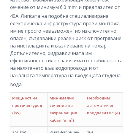
сечение от минимум 6.0 mm² и предпазител от
40A.
Липсата на подобна специализирана
електрическа инфраструктура прави монтажа
им не просто невъзможен, но изключително
опасен, създавайки реален риск от прегряване
на инсталацията и възникване на пожар.
Допълнително, хидравличната им
ефективност е силно зависима от стабилността
на налягането във водопровода и от
началната температура на входящата студена
вода.
Мощност на
Минимално
Необходим
проточен уред
сечение на
автоматичен
(kW)
захранващия
предпазител (A)
кабел (mm²)
3.50 kW
Имат фабричен
16A