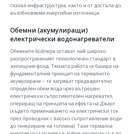
газова инфраструктура, както и от достъпа до
възобновяеми енергийни източници.
Обемни (акумулиращи)
електрически водонагреватели
Обемните бойлери остават най-широко
разпространеният технологичен стандарт в
жилищния фонд. Тяхната работа се базира на
фундаменталния принцип на термалното
акумулиране – те загряват предварително
определен обем вода чрез вътрешен
електрически съпротивителен нагревател,
опериращ на принципа на ефекта на Джаул
(където преминаването на електрически ток
през проводник с високо съпротивление води
до генериране на топлина). Тази термална
енергия се съхранява в добре изолиран съд до