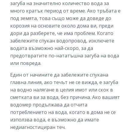
загуба на значително количество вода за
много кратък период от време. Ако тръбата е
под земята, това също може да доведе до
корозия на основите около дома ви, преди
дори да разберете, че има проблем. Когато
забележите спукан водопровод, изключете
водата възможно най-скоро, за да
предотвратите по-нататъшна загуба на вода
или повреда.
Един от начините да забележите спукана
главна линия, ако течът не се вижда, е загуба
на водно налягане в целия имот или скок в
сметката ви за вода, без причина. Ако вашият
водомер продължава да отчита
потреблението на вода, когато в дома не се
използва вода, е възможно да имате
недиагностициран теч.