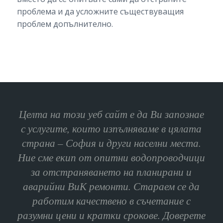
проблема и да усложните съществуващия
проблем допълнително.
Целта на този уеб сайт е да Ви запознае
с услугите, които изпълняваме в цялата
страна – София и други населни места.
Ние сме екип от опитни водопроводчици
за отстраняването на планирани и
аварийни ВиК ремонти. Стараем се да
работим качествено в съчетание с
разумни цени и кратки срокове. Доверете