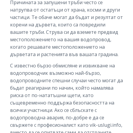
Причината за запушени тръби често се
натрупва от остатъци от храна, косми и други
частици. Те обаче могат да бъдат и резултат от
корени на дървета, които са повредили
вашите тръби. Струва си да вземете предвид
местоположението на вашия водопровод,
когато решавате местоположението на
дърветата и растенията във вашата градина.
С известно бързо обмисляне и извикване на
водопроводчик възможно най-бързо,
водопроводните спешни случаи често могат да
бъдат реагирани по начин, който намалява
риска от по-нататъшни щети, като
същевременно поддържа безопасността на
всички участници. Ако се сблъскате с
водопроводна авария, по-добре е да се
свържете с професионалист като vik-uslugi.info,
вместо да се опитвате сами да отстраните