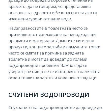
доведе до повреда и корозия с течение на
времето, да не говорим, че представлява
опасност за здравето и безопасността ако са
изложени сурови отпадни води.
Неизправностите в тоалетната често се
причиняват от изплакване на неподходящи
предмети и материали. Дамските хигиенни
продукти, конците за зъби и памучните топки
често се смятат за причина за задната
тоалетна и могат да доведат до големи
водопроводни проблеми. Важно е да се
уверите, че нищо не се изхвърля в тоалетната
освен тоалетна хартия и човешки отпадъци.
СЧУПЕНИ ВОДОПРОВОДИ
Спукването на водопровод може да доведе до