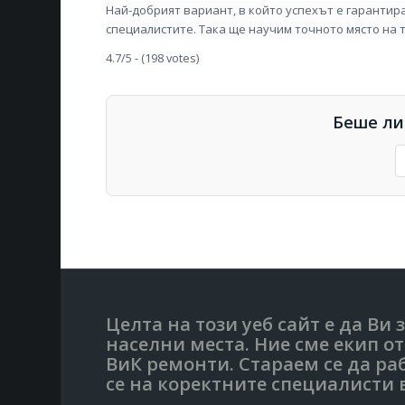
Най-добрият вариант, в който успехът е гарантир
специалистите. Така ще научим точното място на 
4.7/5 - (198 votes)
Беше ли
Целта на този уеб сайт е да Ви
населни места. Ние сме екип 
ВиК ремонти. Стараем се да ра
се на коректните специалисти в