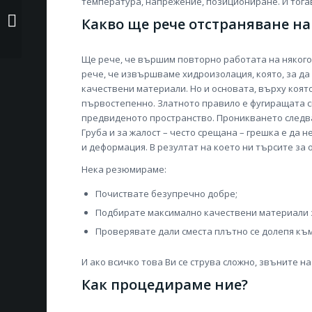
температура, напрежение, позициониране. И тогав
Отстраняване на теч
Какво ще рече отстраняване на 
от канализация
Ще рече, че вършим повторно работата на някого, 
рече, че извършваме хидроизолация, която, за да
качествени материали. Но и основата, върху която
първостепенно. Златното правило е фугиращата с
предвиденото пространство. Проникването следва
Груба и за жалост – често срещана – грешка е да 
и деформация. В резултат на което ни търсите за 
Нека резюмираме:
Почиствате безупречно добре;
Подбирате максимално качествени материали з
Проверявате дали сместа плътно се долепя към
И ако всичко това Ви се струва сложно, звъните на
Как процедираме ние?