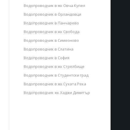
Водопроводчик в жк Овча Купел
Водопроводчик в Орландовци
Водопроводчик в Панчарево
Водопроводчик в жк Свобода
Водопроводчик в Симеоново
Водопроводчик в Слатина
Водопроводчик в София
Водопроводчик в жк Стрелбище
Водопроводчик в Студентски град
Водопроводчик в жк Сухата Река
Водопроводчик жк Хаджи Димитър