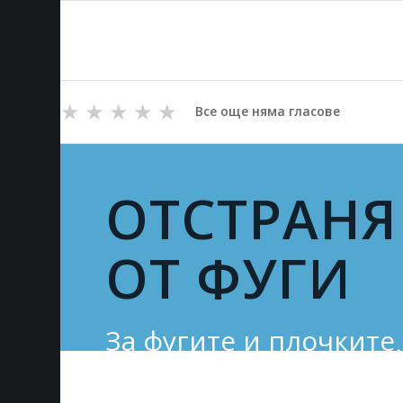
★
★
★
★
★
Все още няма гласове
ОТСТРАНЯ
ОТ ФУГИ
За фугите и плочките 
отстраняваме теч от 