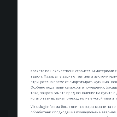
Колкото по-некачествени строителни материали се 
търсят. Пазарът е зарит от евтини и изключителн
отрицателно време се амортизират. Фуги има нався
Особено податливи са мокрите помещения, фасади
така, защото самото предназначение на фугите е 
когато тази връзка помежду им не е устойчива и 
Vik-uslugi.info има богат опит с отстраняване на т
обработени с подходящия изолационен материал. Д