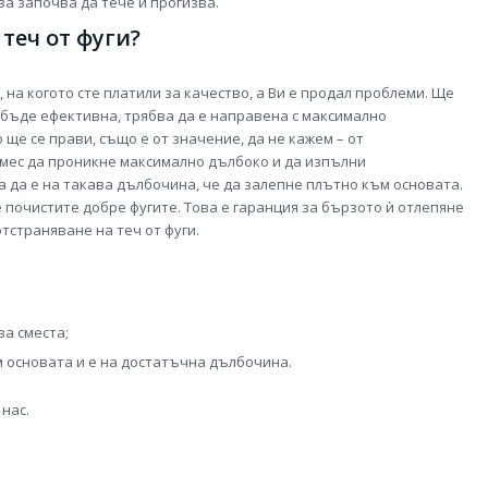
а започва да тече и прогизва.
теч от фуги?
на когото сте платили за качество, а Ви е продал проблеми. Ще
 бъде ефективна, трябва да е направена с максимално
 ще се прави, също е от значение, да не кажем – от
мес да проникне максимално дълбоко и да изпълни
 да е на такава дълбочина, че да залепне плътно към основата.
не почистите добре фугите. Това е гаранция за бързото ѝ отлепяне
отстраняване на теч от фуги.
а сместа;
 основата и е на достатъчна дълбочина.
 нас.