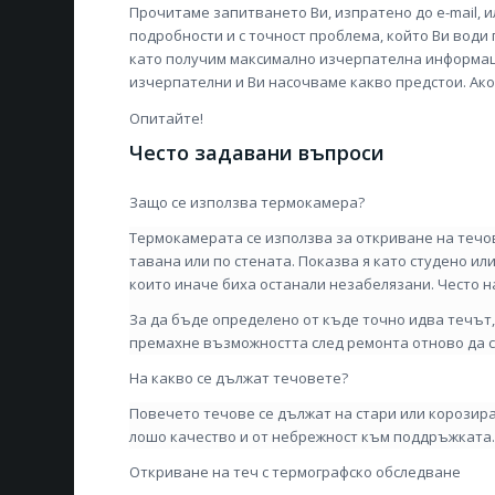
Прочитаме запитването Ви, изпратено до e-mail, 
подробности и с точност проблема, който Ви води п
като получим максимално изчерпателна информаци
изчерпателни и Ви насочваме какво предстои. Ако
Опитайте!
Често задавани въпроси
Защо се използва термокамера?
Термокамерата се използва за откриване на течов
тавана или по стената. Показва я като студено ил
които иначе биха останали незабелязани. Често 
За да бъде определено от къде точно идва течът,
премахне възможността след ремонта отново да с
На какво се дължат течовете?
Повечето течове се дължат на стари или корозир
лошо качество и от небрежност към поддръжката
Откриване на теч с термографско обследване