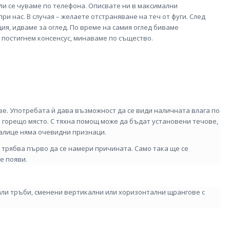
или се чуваме по телефона. Описвате ни в максимални
ри нас. В случая – желаете отстраняване на теч от фуги. След
я, идваме за оглед. По време на самия оглед биваме
 постигнем консенсус, минаваме по същество.
е. Употребата ѝ дава възможност да се види наличната влага по
и горещо място. С тяхна помощ може да бъдат установени течове,
налице няма очевидни признаци.
 трябва първо да се намери причината. Само така ще се
е появи.
али тръби, сменени вертикални или хоризонтални щрангове с
.