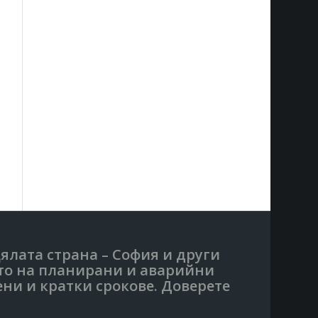
цялата страна – София и други
ето на планирани и аварийни
ени и кратки срокове. Доверете