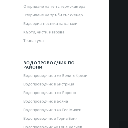
Откриване на теч с термокамера
Откриване на тръби със скенер
Видеодиагностика на канали
Кърти, чисти, извозва
Течна гума
ВОДОПРОВОДЧИК ПО
РАЙОНИ
Водопроводчик в жк Белите брези
Водопроводчик в Бистрица
Водопроводчик в жк Борово
Водопроводчик в Бояна
Водопроводчик в жк Гео Милев
Водопроводчик в Горна Баня
Водопроводчик жк Гоце Делчев