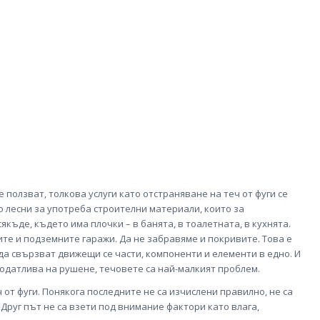
ползват, толкова услуги като отстраняване на теч от фуги се
о лесни за употреба строителни материали, които за
къде, където има плочки – в банята, в тоалетната, в кухнята.
те и подземните гаражи. Да не забравяме и покривите. Това е
да свързват движещи се части, компоненти и елементи в едно. И
податлива на рушене, течовете са най-малкият проблем.
еч от фуги. Понякога последните не са изчислени правилно, не са
руг път не са взети под внимание фактори като влага,