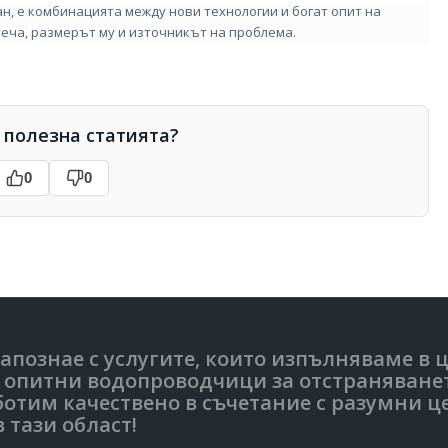
ан, е комбинацията между нови технологии и богат опит на
теча, размерът му и източникът на проблема.
 полезна статията?
0
0
 запознае с услугите, които изпълняваме в 
от опитни водопроводчици за отстраняван
ботим качествено в съчетание с разумни ц
 тази област!