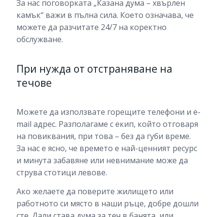
За нас поговорката „Казана дума – хвърлен
камък“ важи в пълна сила. Което означава, че
можете да разчитате 24/7 на коректно
обслужване.
При нужда от отстраняване на
течове
Можете да използвате горещите телефони и e-
mail адрес. Разполагаме с екип, който отговаря
на повиквания, при това – без да губи време.
За нас е ясно, че времето е най-ценният ресурс
и минута забавяне или невнимание може да
струва стотици левове.
Ако желаете да поверите жилището или
работното си място в наши ръце, добре дошли
сте. Дали става дума за теч в банята, или