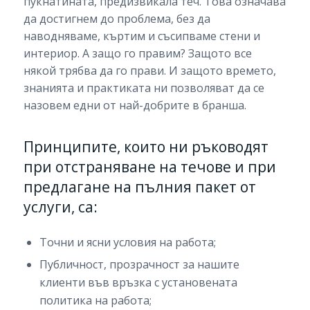
пукнатината, предизвикала теч. Това означава
да достигнем до проблема, без да
наводняваме, къртим и съсипваме стени и
интериор. А защо го правим? Защото все
някой трябва да го прави. И защото времето,
знанията и практиката ни позволяват да се
назовем едни от най-добрите в бранша.
Принципите, които ни ръководят
при отстраняване на течове и при
предлагане на пълния пакет от
услуги, са:
Точни и ясни условия на работа;
Публичност, прозрачност за нашите
клиенти във връзка с установената
политика на работа;