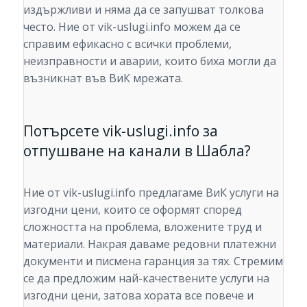
издържливи и няма да се запушват толкова
често. Ние от vik-uslugi.info можем да се
справим ефикасно с всички проблеми,
неизправности и аварии, които биха могли да
възникнат във ВиК мрежата.
Потърсете vik-uslugi.info за
отпушване на канали в Шабла?
Ние от vik-uslugi.info предлагаме ВиК услуги на
изгодни цени, които се оформят според
сложността на проблема, вложените труд и
материали. Накрая даваме редовни платежни
документи и писмена гаранция за тях. Стремим
се да предложим най-качествените услуги на
изгодни цени, затова хората все повече и