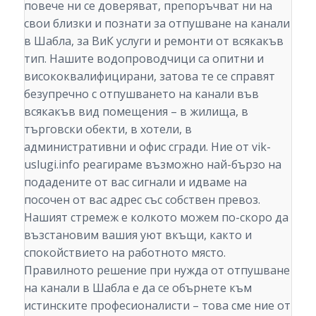
повече ни се доверяват, препоръчват ни на
свои близки и познати за отпушване на канали
в Шабла, за ВиК услуги и ремонти от всякакъв
тип. Нашите водопроводчици са опитни и
висококвалифицирани, затова те се справят
безупречно с отпушването на канали във
всякакъв вид помещения – в жилища, в
търговски обекти, в хотели, в
административни и офис сгради. Ние от vik-
uslugi.info реагираме възможно най-бързо на
подадените от вас сигнали и идваме на
посочен от вас адрес със собствен превоз.
Нашият стремеж е колкото можем по-скоро да
възстановим вашия уют вкъщи, както и
спокойствието на работното място.
Правилното решение при нужда от отпушване
на канали в Шабла е да се обърнете към
истинските професионалисти – това сме ние от