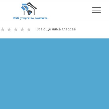
★
★
★
★
★
Все още няма гласове
ОТПУШВАНЕ НА КАНАЛИ
В ШАБЛА
ВиК майстори с Дългогодишен Опит
за Отпушване на канали в Шабла
Цени за отпушване от 70.00 лв.