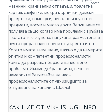
причинени от натрупването на боклуци –
votes)
мазнини, хранителни отпадъци, тоалетна
хартия, салфетки, мокри кърпички, дамски
превръзки, памперси, неволно изпуснати
предмети, косми и много други. Запушване се
получава също когато има проблеми с тръбата
– когато тя е счупена, напукана, разместена, в
нея са прораснали корени от дървета и т.н.
Когато имате запушване, важно е да намерите
опитни и компетентни професионалисти,
които да разрешат бързо и качествено
проблема. Имаме добра новина, вече ги
намерихте! Разчитайте на нас –
професионалистите от vik-uslugi.info за
отпушване на канали в Шабла!
КАК НИЕ ОТ VIK-USLUGI.INFO