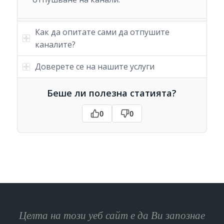
Как да опитате сами да отпушите
каналите?
Доверете се на нашите услуги
Беше ли полезна статията?
0
0
Целта на този уеб сайт е да Ви запознае