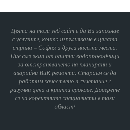
Целта на този уеб сайт е да Ви запознае
с услугите, които изпълняваме в цялата
страна – София и други населни места.
Ние сме екип от опитни водопроводчици
за отстраняването на планирани и
аварийни ВиК ремонти. Стараем се да
работим качествено в съчетание с
разумни цени и кратки срокове. Доверете
се на коректните специалисти в тази
област!