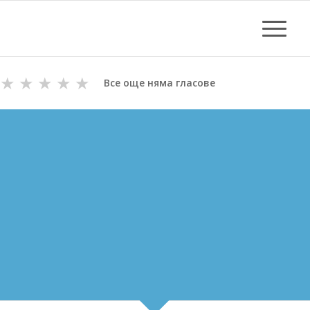
★
★
★
★
★
Все още няма гласове
ОТПУШВАНЕ НА КАНАЛИ
В ТУТРАКАН
ВиК майстори с Дългогодишен Опит
за Отпушване на канали в Тутракан