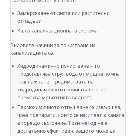
причините могат да бъдат:
Замърсяване от листа или растителни
отпадъци;
Кал в канализационната система.
Видовете начини за почистване на
канализацията са:
Хидродинамично почистване – то
представлява струя вода от мощна помпа
под налягане. Предимствата на
хидродинамичното почистване е, че
премахва мръсотията веднага.
Термохимичното отпушване се извършва,
чрез препарати, които се изсипват в канала
в горещо състояние. Този метод не е
достатъчно ефективен, защото може да