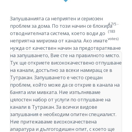
Запушванията са неприятен и сериозен
4.7/5 -
проблем за дома. По този начин се блокира
(183
отводнителната система, което води до
votes)
неприятна миризма от канала. Ако имате
нужда от качествен начин за предотвратяване
на запушването, Вие сте на правилното място.
Тук ще откриете висококачествено отпушване
на канали, достъпно за всеки намиращ се в
Тутракан. Запушването е често срещан
проблем, който може да се открие в канала на
банята или мивката. Ние изпълняваме
цялостен набор от услуги по отпушване на
канали в Тутракан. За всички видове
запушвания е необходим опитен специалист.
Ние притежаваме висококачествена
апаратура и дългогодишен опит, с което ще