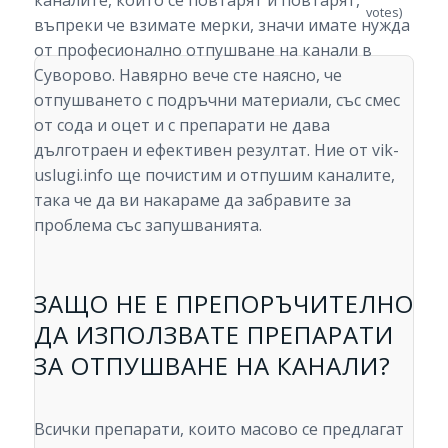
каналите, които се повтарят и повтарят,
votes)
въпреки че взимате мерки, значи имате нужда
от професионално отпушване на канали в
Суворово. Навярно вече сте наясно, че
отпушването с подръчни материали, със смес
от сода и оцет и с препарати не дава
дълготраен и ефективен резултат. Ние от vik-
uslugi.info ще почистим и отпушим каналите,
така че да ви накараме да забравите за
проблема със запушванията.
ЗАЩО НЕ Е ПРЕПОРЪЧИТЕЛНО
ДА ИЗПОЛЗВАТЕ ПРЕПАРАТИ
ЗА ОТПУШВАНЕ НА КАНАЛИ?
Всички препарати, които масово се предлагат