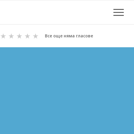
★
★
★
★
★
Все още няма гласове
ОТПУШВАНЕ НА КАНАЛИ
В СУВОРОВО
ВиК майстори с Дългогодишен Опит
за Отпушване на канали в Суворово
Цени за отпушване от 70.00 лв.