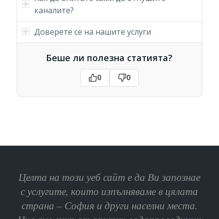
каналите?
Доверете се на нашите услуги
Беше ли полезна статията?
0
0
Целта на този уеб сайт е да Ви запознае
с услугите, които изпълняваме в цялата
страна – София и други населни места.