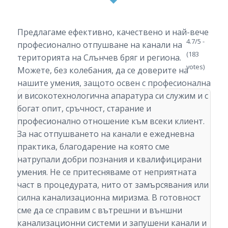
Предлагаме ефективно, качествено и най-вече
4.7/5 -
професионално отпушване на канали на
(183
територията на Слънчев бряг и региона.
votes)
Можете, без колебания, да се доверите на
нашите умения, защото освен с професионална
и високотехнологична апаратура си служим и с
богат опит, сръчност, старание и
професионално отношение към всеки клиент.
За нас отпушването на канали е ежедневна
практика, благодарение на която сме
натрупали добри познания и квалифицирани
умения. Не се притесняваме от неприятната
част в процедурата, нито от замърсявания или
силна канализационна миризма. В готовност
сме да се справим с вътрешни и външни
канализационни системи и запушени канали и