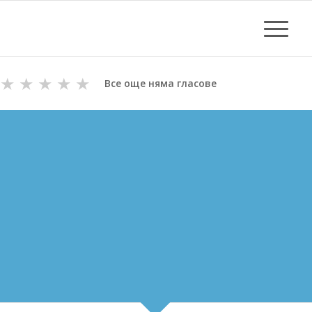
★
★
★
★
★
Все още няма гласове
ОТПУШВАНЕ НА КАНАЛИ
В СЛЪНЧЕВ БРЯГ
ВиК майстори с Дългогодишен Опит
за Отпушване на канали в Слънчев бряг