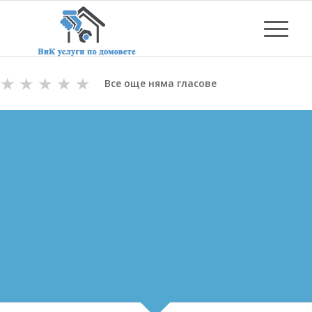
★
★
★
★
★
Все още няма гласове
ОТПУШВАНЕ НА КАНАЛИ
В СЛИВЕН
ВиК майстори с Дългогодишен Опит
за Отпушване на канали в Сливен