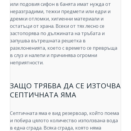
или подовия сифон в банята имат нужда от
неразградими, тежки предмети или едри и
дремки отломки, хигиенни материали и
остатъци от храна. Всеки от тях лесно се
застопорява по дължината на тръбата и
запушва вътрешната решетка в
разклоненията, което с времето се превръща
в слуз и налепи и причинява огромни
неприятности.
ЗАЩО ТРЯБВА ДА СЕ ИЗТОЧВА
СЕПТИЧНАТА ЯМА
Септичната яма е вид резервоар, който поема
и побира цялото количество използвана вода
в една сграда. Всяка сграда, която няма