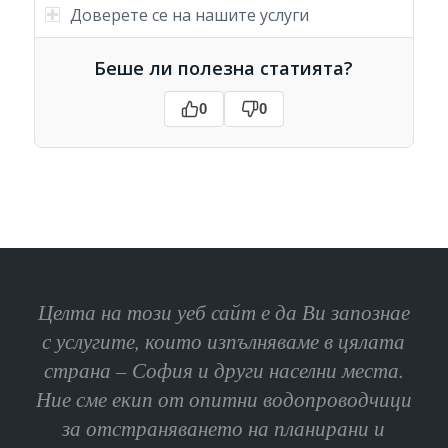
Доверете се на нашите услуги
Беше ли полезна статията?
0
0
Целта на този уеб сайт е да Ви запознае
с услугите, които изпълняваме в цялата
страна – София и други населни места.
Ние сме екип от опитни водопроводчици
за отстраняването на планирани и