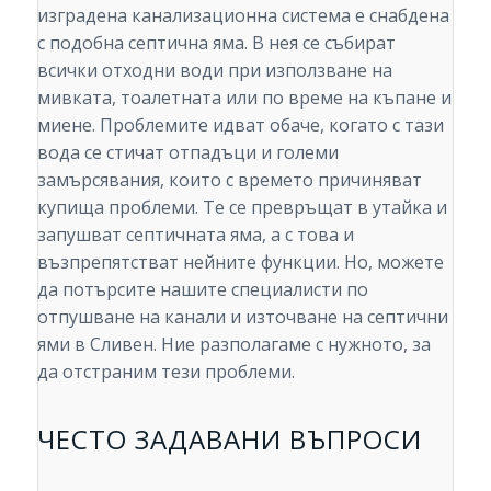
изградена канализационна система е снабдена
с подобна септична яма. В нея се събират
всички отходни води при използване на
мивката, тоалетната или по време на къпане и
миене. Проблемите идват обаче, когато с тази
вода се стичат отпадъци и големи
замърсявания, които с времето причиняват
купища проблеми. Те се превръщат в утайка и
запушват септичната яма, а с това и
възпрепятстват нейните функции. Но, можете
да потърсите нашите специалисти по
отпушване на канали и източване на септични
ями в Сливен. Ние разполагаме с нужното, за
да отстраним тези проблеми.
ЧЕСТО ЗАДАВАНИ ВЪПРОСИ