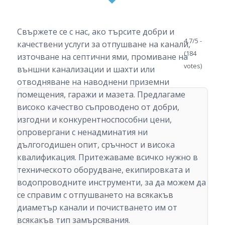
Свържете се с нас, ако търсите добри и
4.7/5 -
качествени услуги за отпушване на канали,
(184
източване на септични ями, промиване на
votes)
външни канализации и шахти или
отводняване на наводнени приземни
помещения, гаражи и мазета. Предлагаме
високо качество съпроводено от добри,
изгодни и конкурентноспособни цени,
опровергани с ненадминатия ни
дългогодишен опит, сръчност и висока
квалификация. Притежаваме всичко нужно в
техническото оборудване, екипировката и
водопроводните инструменти, за да можем да
се справим с отпушването на всякакъв
диаметър канали и почистването им от
всякакъв тип замърсявания.