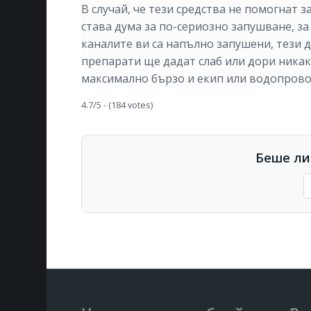
В случай, че тези средства не помогнат 
става дума за по-сериозно запушване, за
каналите ви са напълно запушени, тези
препарати ще дадат слаб или дори никакъ
максимално бързо и екип или водопрово
4.7/5 - (184 votes)
Беше ли