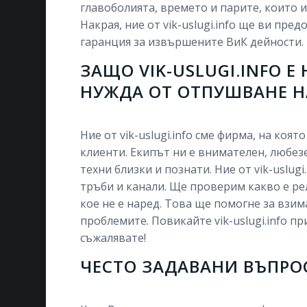
главоболията, времето и парите, които 
Накрая, ние от vik-uslugi.info ще ви пр
гаранция за извършените ВиК дейности.
ЗАЩО VIK-USLUGI.INFO 
НУЖДА ОТ ОТПУШВАНЕ Н
Ние от vik-uslugi.info сме фирма, на коя
клиенти. Екипът ни е внимателен, любез
техни близки и познати. Ние от vik-uslu
тръби и канали. Ще проверим какво е ре
кое не е наред. Това ще помогне за взи
проблемите. Повикайте vik-uslugi.info п
съжалявате!
ЧЕСТО ЗАДАВАНИ ВЪПРО