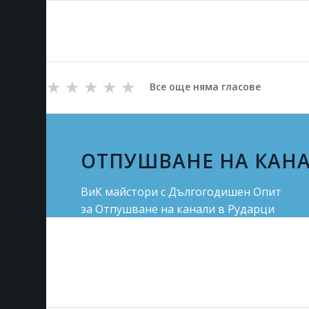
★
★
★
★
★
Все още няма гласове
ОТПУШВАНЕ НА КАНА
ВиК майстори с Дългогодишен Опит
за Отпушване на канали в Рударци
Цени за отпушване от 70.00 лв.