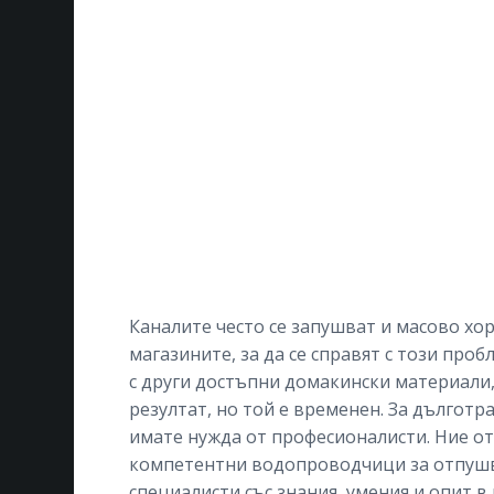
Каналите често се запушват и масово хо
магазините, за да се справят с този пробл
с други достъпни домакински материали,
резултат, но той е временен. За дългот
имате нужда от професионалисти. Ние от 
компетентни водопроводчици за отпушва
специалисти със знания, умения и опит в