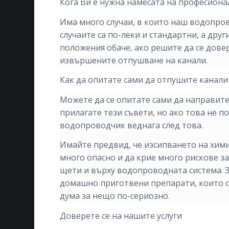
Кога Ви е нужна намесата на професиона
Има много случаи, в които наш водопров
случаите са по-леки и стандартни, а дру
положения обаче, ако решите да се дове
извършените отпушване на канали.
Как да опитате сами да отпушите канали
Можете да се опитате сами да направите
прилагате тези съвети, но ако това не п
водопроводчик веднага след това.
Имайте предвид, че изсипването на хим
много опасно и да крие много рискове за
щети и върху водопроводната система. З
домашно приготвени препарати, които съ
дума за нещо по-сериозно.
Доверете се на нашите услуги