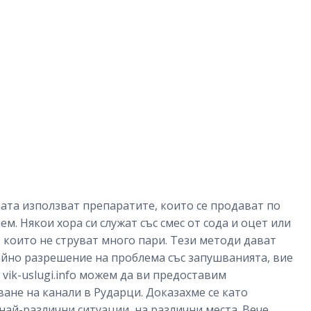
рата използват препаратите, които се продават по
ем. Някои хора си служат със смес от сода и оцет или
 които не струват много пари. Тези методи дават
райно разрешение на проблема със запушванията, вие
vik-uslugi.info можем да ви предоставим
не на канали в Рударци. Доказахме се като
 най-различни ситуации, на различни места. Вече