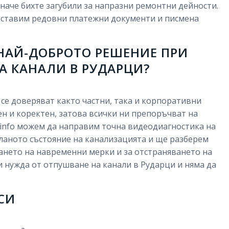
иначе бихте загубили за напразни ремонтни дейности.
едоставим редовни платежни документи и писмена
Е НАЙ-ДОБРОТО РЕШЕНИЕ ПРИ
А КАНАЛИ В РУДАРЦИ?
то се доверяват както частни, така и корпоративни
ен и коректен, затова всички ни препоръчват на
gi.info можем да направим точна видеодиагностика на
ланото състояние на канализацията и ще разберем
мането на навременни мерки и за отстраняването на
ри нужда от отпушване на канали в Рударци и няма да
СИ