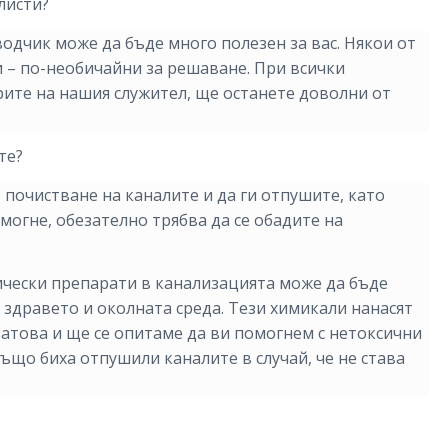
листи?
одчик може да бъде много полезен за вас. Някои от
ги – по-необичайни за решаване. При всички
рите на нашия служител, ще останете доволни от
те?
 почистване на каналите и да ги отпушите, като
омогне, обезателно трябва да се обадите на
ически препарати в канализацията може да бъде
 здравето и околната среда. Тези химикали нанасят
атова и ще се опитаме да ви помогнем с нетоксични
що биха отпушили каналите в случай, че не става