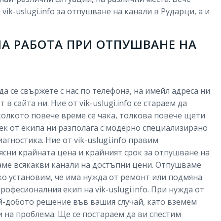
vik-uslugi.info за отпушване на канали в Рударци, а и
НА РАБОТА ПРИ ОТПУШВАНЕ НА
а се свържете с нас по телефона, на имейл адреса ни
 сайта ни. Ние от vik-uslugi.info се стараем да
колкото повече време се чака, толкова повече щети
век от екипа ни разполага с модерно специализирано
гностика. Ние от vik-uslugi.info правим
 ясни крайната цена и крайният срок за отпушване на
аме всякакви канали на достъпни цени. Отпушваме
ко установим, че има нужда от ремонт или подмяна
рофесионалния екип на vik-uslugi.info. При нужда от
й-добото решение във вашия случай, като вземем
 на проблема. Ще се постараем да ви спестим