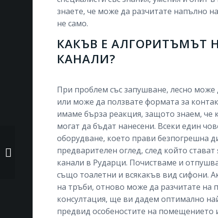
знаете, че може да разчитате напълно на 
не само.
КАКЪВ Е АЛГОРИТЪМЪТ 
КАНАЛИ?
При проблем със запушване, лесно може д
или може да ползвате формата за контакт в
имаме бърза реакция, защото знаем, че 
могат да бъдат нанесени. Всеки един чо
оборудване, което прави безпогрешна диа
Отпушване на
предварителен оглед, след който стават
канали Радомир
канали в Рударци. Почистваме и отпушв
също тоалетни и всякакъв вид сифони. А
на тръби, отново може да разчитате на п
консултация, ще ви дадем оптимално на
предвид особеностите на помещението и