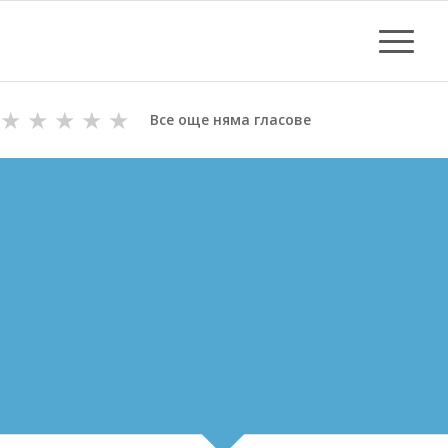
★
★
★
★
★
Все още няма гласове
ОТПУШВАНЕ НА КАНАЛИ
В ПЕТРИЧ
ВиК майстори с Дългогодишен Опит
за Отпушване на канали в Петрич