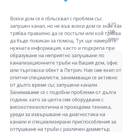
Всеки дом се е сблъсквал с проблем със
4.7/5 -
запушен канал, но не във всеки дом се знае как
(185
трябва правилно да се постъпи или кой трябва
votes)
да бъде повикан за помощ. Тук ще намерите
нужната информация, както и подкрепа при
образуване на неприятно запушване по
канализационните тръби на Вашия дом, офис
или търговски обект в Петрич. Ние сме екип от
опитни специалисти, занимаващи се активно
от дълго време със запушени канали.
Занимаваме се с подобни проблеми от дълги
години, като за целта сме оборудвани с
високотехнологична и проходима техника,
уреди за извършване на диагностика на
канали и специализирани приспособления за
отпушване на тръби с различен диаметър.