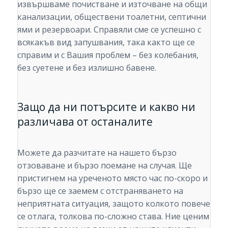
извършваме почистване и източване на общи
канализации, обществени тоалетни, септични
ями и резервоари. Справяли сме се успешно с
всякакъв вид запушвания, така както ще се
справим и с Вашия проблем – без колебания,
без суетене и без излишно бавене.
Защо да ни потърсите и какво ни
различава от останалите
Можете да разчитате на нашето бързо
отзоваване и бързо поемане на случая. Ще
пристигнем на уреченото място час по-скоро и
бързо ще се заемем с отстраняването на
неприятната ситуация, защото колкото повече
се отлага, толкова по-сложно става. Ние ценим