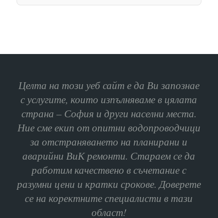
Целта на този уеб сайт е да Ви запознае
с услугите, които изпълняваме в цялата
страна – София и други населни места.
Ние сме екип от опитни водопроводчици
за отстраняването на планирани и
аварийни ВиК ремонти. Стараем се да
работим качествено в съчетание с
разумни цени и кратки срокове. Доверете
се на коректните специалисти в тази
област!