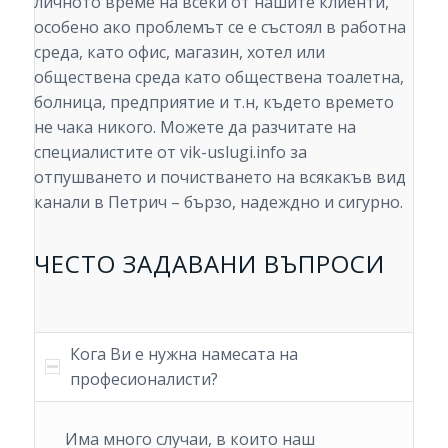
личното време на всеки от нашите клиенти,
особено ако проблемът се е състоял в работна
среда, като офис, магазин, хотел или
обществена среда като обществена тоалетна,
болница, предприятие и т.н, където времето
не чака никого. Можете да разчитате на
специалистите от vik-uslugi.info за
отпушването и почистването на всякакъв вид
канали в Петрич – бързо, надеждно и сигурно.
ЧЕСТО ЗАДАВАНИ ВЪПРОСИ
Кога Ви е нужна намесата на
професионалисти?
Има много случаи, в които наш