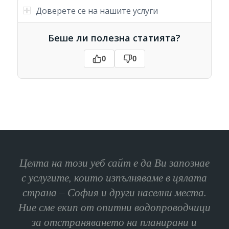
Доверете се на нашите услуги
Беше ли полезна статията?
0
0
Целта на този уеб сайт е да Ви запознае
с услугите, които изпълняваме в цялата
страна – София и други населни места.
Ние сме екип от опитни водопроводчици
за отстраняването на планирани и