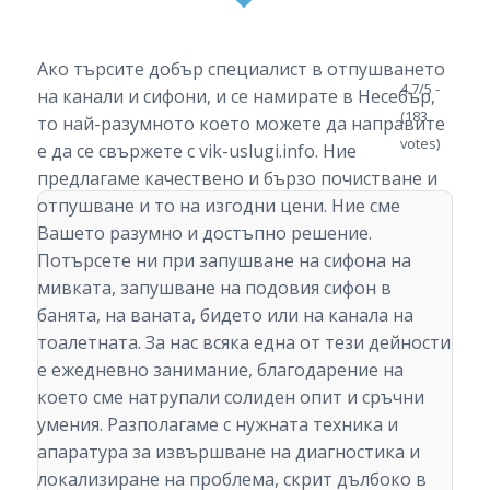
Ако търсите добър специалист в отпушването
4.7/5 -
на канали и сифони, и се намирате в Несебър,
(183
то най-разумното което можете да направите
votes)
е да се свържете с vik-uslugi.info. Ние
предлагаме качествено и бързо почистване и
отпушване и то на изгодни цени. Ние сме
Вашето разумно и достъпно решение.
Потърсете ни при запушване на сифона на
мивката, запушване на подовия сифон в
банята, на ваната, бидето или на канала на
тоалетната. За нас всяка една от тези дейности
е ежедневно занимание, благодарение на
което сме натрупали солиден опит и сръчни
умения. Разполагаме с нужната техника и
апаратура за извършване на диагностика и
локализиране на проблема, скрит дълбоко в