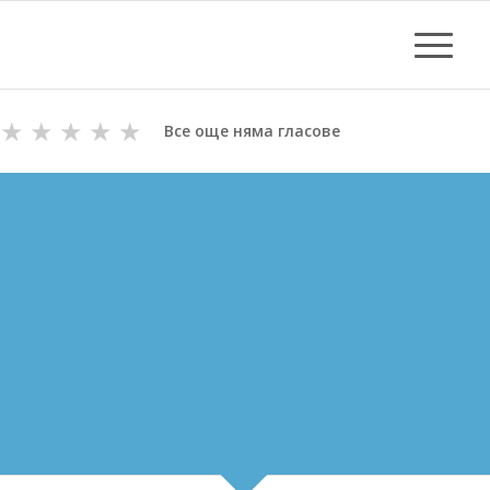
★
★
★
★
★
Все още няма гласове
ОТПУШВАНЕ НА КАНАЛИ
В НЕСЕБЪР
ВиК майстори с Дългогодишен Опит
за Отпушване на канали в Несебър