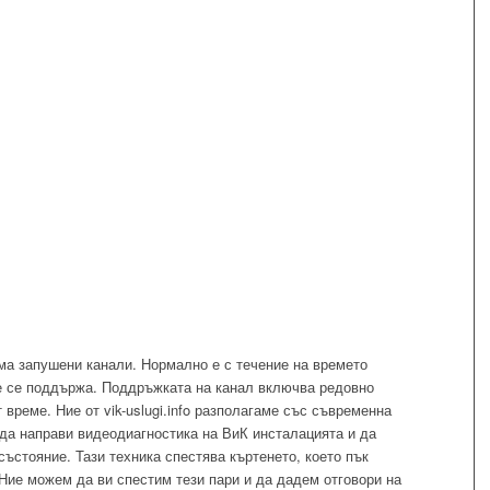
ма запушени канали. Нормално е с течение на времето
не се поддържа. Поддръжката на канал включва редовно
време. Ние от vik-uslugi.info разполагаме със съвременна
 да направи видеодиагностика на ВиК инсталацията и да
състояние. Тази техника спестява къртенето, което пък
 Ние можем да ви спестим тези пари и да дадем отговори на