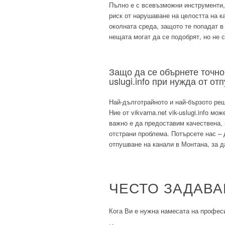
Пълно е с всевъзможни инструменти, 
риск от нарушаване на целостта на ка
околната среда, защото те попадат в
нещата могат да се подобрят, но не 
Защо да се обърнете точно
uslugi.info при нужда от о
Най-дълготрайното и най-бързото ре
Ние от vikvarna.net vik-uslugi.info м
важно е да предоставим качествена, 
отстрани проблема. Потърсете нас – д
отпушване на канали в Монтана, за д
ЧЕСТО ЗАДАВ
Кога Ви е нужна намесата на профес