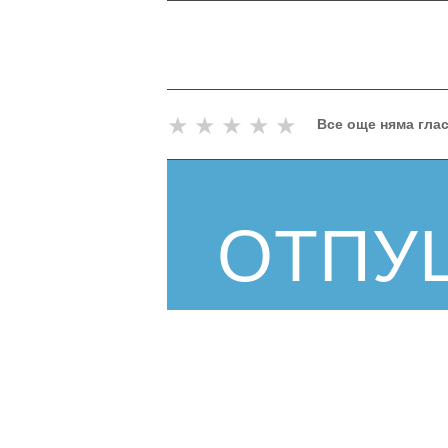
★
★
★
★
★
Все още няма гла
ОТПУ
КАНАЛ
МОНТ