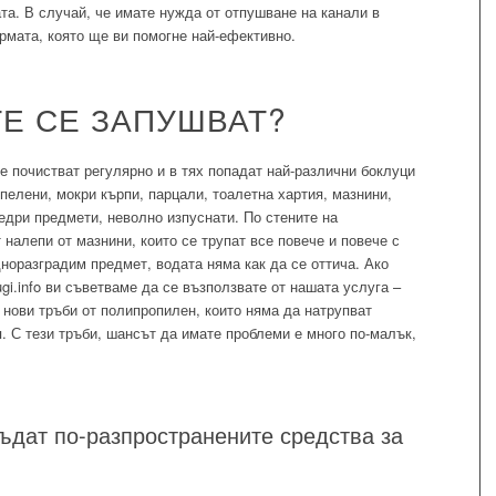
а. В случай, че имате нужда от отпушване на канали в
фирмата, която ще ви помогне най-ефективно.
Е СЕ ЗАПУШВАТ?
се почистват регулярно и в тях попадат най-различни боклуци
 пелени, мокри кърпи, парцали, тоалетна хартия, мазнини,
едри предмети, неволно изпуснати. По стените на
 налепи от мазнини, които се трупат все повече и повече с
дноразградим предмет, водата няма как да се оттича. Ако
ugi.info ви съветваме да се възползвате от нашата услуга –
нови тръби от полипропилен, които няма да натрупват
я. С тези тръби, шансът да имате проблеми е много по-малък,
бъдат по-разпространените средства за