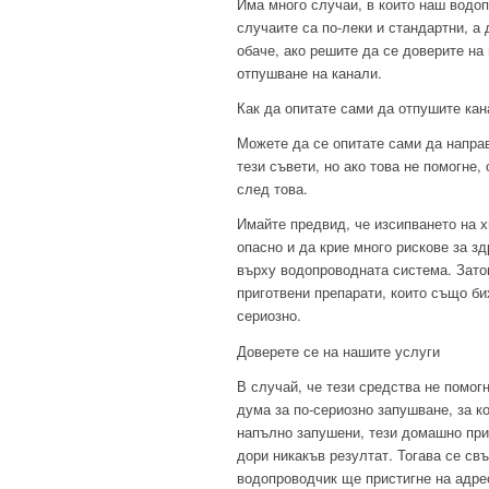
Има много случаи, в които наш водоп
случаите са по-леки и стандартни, а
обаче, ако решите да се доверите н
отпушване на канали.
Как да опитате сами да отпушите ка
Можете да се опитате сами да направ
тези съвети, но ако това не помогне
след това.
Имайте предвид, че изсипването на 
опасно и да крие много рискове за з
върху водопроводната система. Зато
приготвени препарати, които също би
сериозно.
Доверете се на нашите услуги
В случай, че тези средства не помог
дума за по-сериозно запушване, за к
напълно запушени, тези домашно при
дори никакъв резултат. Тогава се св
водопроводчик ще пристигне на адре