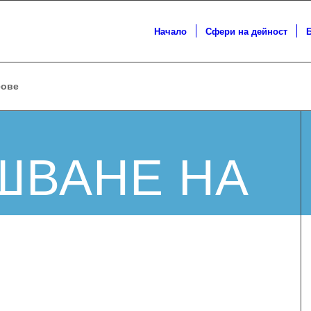
Начало
Сфери на дейност
сове
ШВАНЕ НА
И В
АНА