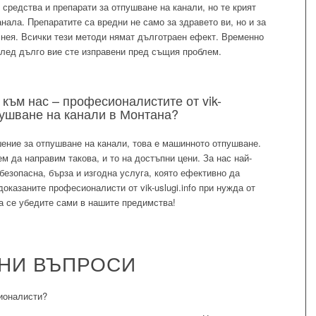
средства и препарати за отпушване на канали, но те крият
нала. Препаратите са вредни не само за здравето ви, но и за
 нея. Всички тези методи нямат дълготраен ефект. Временно
след дълго вие сте изправени пред същия проблем.
 към нас – професионалистите от vik-
тпушване на канали в Монтана?
шение за отпушване на канали, това е машинното отпушване.
ожем да направим такова, и то на достъпни цени. За нас най-
безопасна, бърза и изгодна услуга, която ефективно да
оказаните професионалисти от vik-uslugi.info при нужда от
а се убедите сами в нашите предимства!
АНИ ВЪПРОСИ
ионалисти?