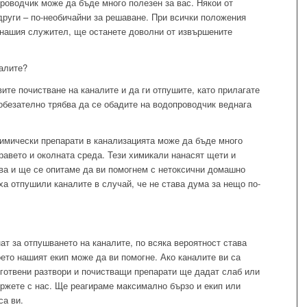
роводчик може да бъде много полезен за вас. Някои от
 други – по-необичайни за решаване. При всички положения
а нашия служител, ще останете доволни от извършените
налите?
ите почистване на каналите и да ги отпушите, като прилагате
, обезателно трябва да се обадите на водопроводчик веднага
химически препарати в канализацията може да бъде много
дравето и околната среда. Тези химикали нанасят щети и
ва и ще се опитаме да ви помогнем с нетоксични домашно
ха отпушили каналите в случай, че не става дума за нещо по-
нат за отпушването на каналите, по всяка вероятност става
оето нашият екип може да ви помогне. Ако каналите ви са
готвени разтвори и почистващи препарати ще дадат слаб или
ържете с нас. Ще реагираме максимално бързо и екип или
са ви.