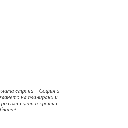
цялата страна – София и
яването на планирани и
 разумни цени и кратки
област!