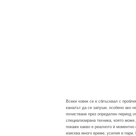
Всеки човек се е сблъсквал с пробле
каналът да се запуши, особено ако 
почистване през определен период от 
специализирана техника, която може
покаже какво е реалното ѝ моментно 
изисква много време, усилия и пари.