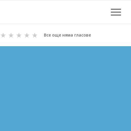
★
★
★
★
★
Все още няма гласове
ОТПУШВАНЕ НА КАНАЛИ
В КАРЛОВО
ВиК майстори с Дългогодишен Опит
за Отпушване на канали в Карлово
Цени за отпушване от 70.00 лв.