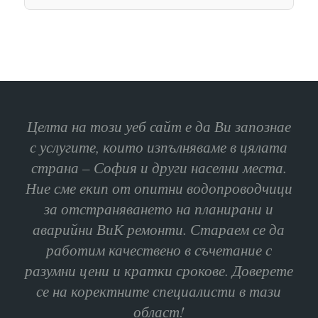
Целта на този уеб сайт е да Ви запознае
с услугите, които изпълняваме в цялата
страна – София и други населни места.
Ние сме екип от опитни водопроводчици
за отстраняването на планирани и
аварийни ВиК ремонти. Стараем се да
работим качествено в съчетание с
разумни цени и кратки срокове. Доверете
се на коректните специалисти в тази
област!