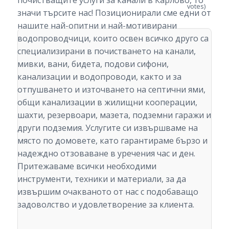
почистващите услуги за канали в Карлово, то
votes)
значи търсите нас! Позиционирали сме едни от
нашите най-опитни и най-мотивирани
водопроводчици, които освен всичко друго са
специализирани в почистването на канали,
мивки, вани, бидета, подови сифони,
канализации и водопроводи, както и за
отпушването и източването на септични ями,
общи канализации в жилищни кооперации,
шахти, резервоари, мазета, подземни гаражи и
други подземия. Услугите си извършваме на
място по домовете, като гарантираме бързо и
надеждно отзоваване в уречения час и ден.
Притежаваме всички необходими
инструменти, техники и материали, за да
извършим очакваното от нас с подобаващо
задоволство и удовлетворение за клиента.