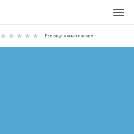
★
★
★
★
★
Все още няма гласове
ОТПУШВАНЕ НА КАНАЛИ
В ЗЛАТНИ ПЯСЪЦИ
ВиК майстори с Дългогодишен Опит
за Отпушване на канали в Златни пясъци
Цени за отпушване от 70.00 лв.