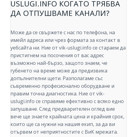
USLUGI.INFO КОГАТО ТРЯБВА
ДА ОТПУШВАМЕ КАНАЛИ?
Може да се свържете с нас по телефона, на
имейл адреса или чрез формата за контакт в
уебсайта ни. Ние от vik-uslugi.info се стараем да
пристигнем на посочения от вас адрес
възможно най-бързо, защото знаем, че
губенето на време може да предизвика
допълнителни щети. Разполагаме със
съвременно професионално оборудване и
правим точна диагностика. Ние от vik-
uslugi.info се справяме ефективно с всяко едно
запушване. След предварителен оглед вие
вече ще знаете крайната цена и крайния срок,
които ще са нужни на нашия екип, за да ви
отървем от неприятностите с ВиК мрежата.