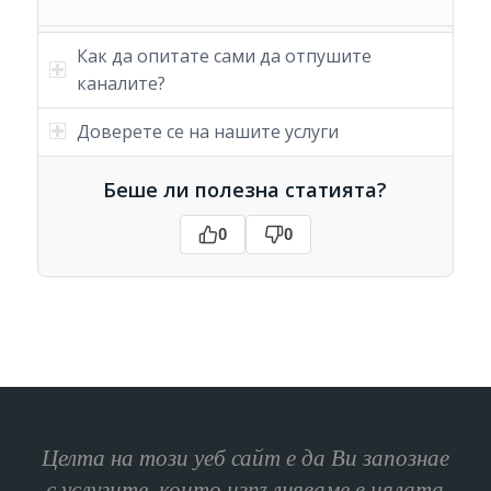
Как да опитате сами да отпушите
каналите?
Доверете се на нашите услуги
Беше ли полезна статията?
0
0
Целта на този уеб сайт е да Ви запознае
с услугите, които изпълняваме в цялата