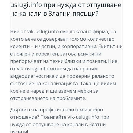
uslugi.info при нужда от отпушване
на канали в Златни пясъци?
Ние от vik-uslugi.info сме доказана фирма, на
която вече се доверяват голямо количество
клиенти – и частни, и корпоративни. Екипът ни
е лоялен и коректен, затова всички ни
препоръчват на техни близки и познати. Ние
от vik-uslugi.info можем да направим
видеодиагностика и да проверим реланото
състояние на канализацията. Така ще видим
кое не е наред и ще вземем мерки за
отстраняването на проблемите.
Държите на професионализъм и добро
отношение? Повикайте vik-uslugi.info при
нужда от отпушване на канали в Златни
пясъци!