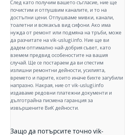
След като получим вашето съгласие, ние ще
почистим и отпушвим каналите, и то на
достъпни цени. Отпушваме мивки, канали,
тоалетни и всякакъв вид сифони. Ако има
нужда от ремонт или подмяна на тръби, може
да разчитате на vik-uslugi.info. Ние ще ви
дадем оптимално най-добрия съвет, като
вземем предвид особеностите на вашия
случай. Ще се постараем да ви спестим
излишни ремонтни дейности, усилията,
времето и парите, които иначе бихте загубили
напразно. Накрая, ние от vik-uslugi.info
издаваме редовни платежни документи и
дълготрайна писмена гаранция за
извършените ВиК дейности.
Защо да потърсите точно vik-