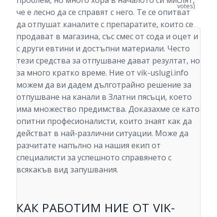
проблем, но много хора в началото си мислят,
votes)
че е лесно да се справят с него. Те се опитват
да отпушат каналите с препаратите, които се
продават в магазина, със смес от сода и оцет и
с други евтини и достъпни материали. Често
тези средства за отпушване дават резултат, но
за много кратко време. Ние от vik-uslugi.info
можем да ви дадем дълготрайно решение за
отпушване на канали в Златни пясъци, което
има множество предимства. Доказахме се като
опитни професионалисти, които знаят как да
действат в най-различни ситуации. Може да
разчитате напълно на нашия екип от
специалисти за успешното справянето с
всякакъв вид запушвания.
КАК РАБОТИМ НИЕ ОТ VIK-