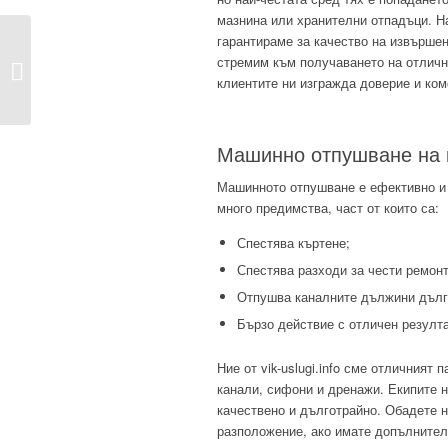
мазнина или хранителни отпадъци. 
гарантираме за качество на извършен
Откриване на течове
стремим към получаването на отличн
Ямбол
клиентите ни изгражда доверие и ко
Машинно отпушване на 
Машинното отпушване е ефективно и 
много предимства, част от които са:
Спестява къртене;
Спестява разходи за чести ремонт
Отпушва каналните дължини дълг
Бързо действие с отличен резулта
Ние от vik-uslugi.info сме отличният
канали, сифони и дренажи. Екипите н
качествено и дълготрайно. Обадете н
разположение, ако имате допълнител