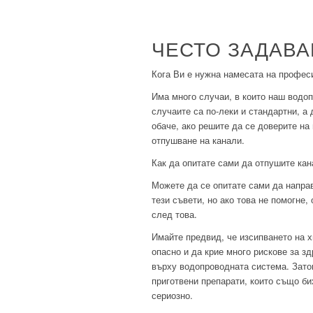
ЧЕСТО ЗАДАВ
Кога Ви е нужна намесата на профес
Има много случаи, в които наш водоп
случаите са по-леки и стандартни, а
обаче, ако решите да се доверите н
отпушване на канали.
Как да опитате сами да отпушите ка
Можете да се опитате сами да направ
тези съвети, но ако това не помогне
след това.
Имайте предвид, че изсипването на 
опасно и да крие много рискове за з
върху водопроводната система. Зато
приготвени препарати, които също би
сериозно.