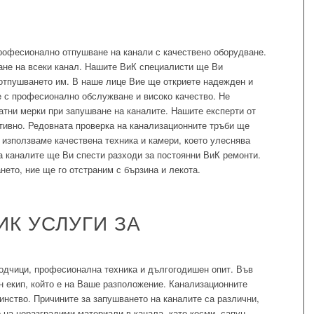
рофесионално отпушване на канали с качествено оборудване.
не на всеки канал. Нашите ВиК специалисти ще Ви
 отпушването им. В наше лице Вие ще откриете надежден и
е с професионално обслужване и високо качество. Не
атни мерки при запушване на каналите. Нашите експерти от
тивно. Редовната проверка на канализационните тръби ще
 използваме качествена техника и камери, което улеснява
а каналите ще Ви спести разходи за постоянни ВиК ремонти.
нето, ние ще го отстраним с бързина и лекота.
ИК УСЛУГИ ЗА
одчици, професионална техника и дългогодишен опит. Във
 екип, който е на Ваше разположение. Канализационните
инство. Причините за запушването на каналите са различни,
о на неразградими материали в канала, като косми, сапун,