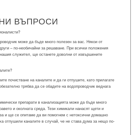
АНИ ВЪПРОСИ
ионалисти?
роводчик може да бъде много полезен за вас. Някои от
 други – по-необичайни за решаване. При всички положения
а нашия служител, ще останете доволни от извършените
налите?
ите почистване на каналите и да ги отпушите, като прилагате
, обезателно трябва да се обадите на водопроводчик веднага
химически препарати в канализацията може да бъде много
дравето и околната среда. Тези химикали нанасят щети и
ва и ще се опитаме да ви помогнем с нетоксични домашно
ха отпушили каналите в случай, че не става дума за нещо по-