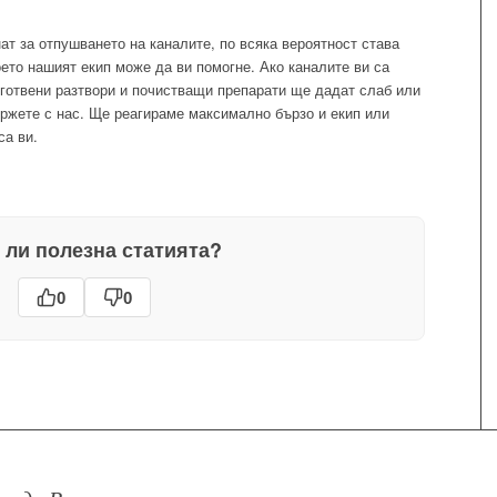
нат за отпушването на каналите, по всяка вероятност става
оето нашият екип може да ви помогне. Ако каналите ви са
готвени разтвори и почистващи препарати ще дадат слаб или
ържете с нас. Ще реагираме максимално бързо и екип или
са ви.
 ли полезна статията?
0
0