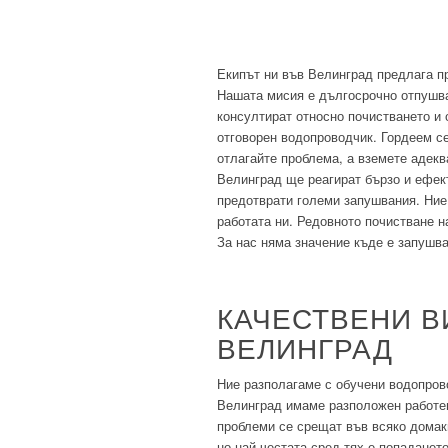
Екипът ни във Велинград предлага п
Нашата мисия е дългосрочно отпушва
консултират относно почистването и
отговорен водопроводчик. Гордеем с
отлагайте проблема, а вземете адекв
Велинград ще реагират бързо и ефек
предотврати големи запушвания. Ние
работата ни. Редовното почистване н
За нас няма значение къде е запушва
КАЧЕСТВЕНИ В
ВЕЛИНГРАД
Ние разполагаме с обучени водопров
Велинград имаме разположен работен
проблеми се срещат във всяко домак
но най-честата сред тях е попаданет