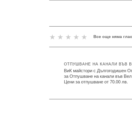
★
★
★
★
★
Все още няма гла
ОТПУШВАНЕ НА КАНАЛИ ВЪВ 
ВиК майстори с Дългогодишен О
за Отпушване на канали във Вел
Цени за отпушване от 70.00 лв.