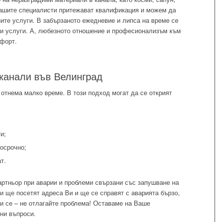
Нашите специалисти притежават квалификация и можем да
ите услуги. В забързаното ежедневие и липса на време се
и услуги. А, любезното отношение и професионализъм към
мфорт.
канали във Велинград
отнема малко време. В този подход могат да се открият
и;
осрочно;
т.
 партньор при аварии и проблеми свързани със запушване на
и ще посетят адреса Ви и ще се справят с аварията бързо,
и се – не отлагайте проблема! Оставаме на Ваше
ни въпроси.