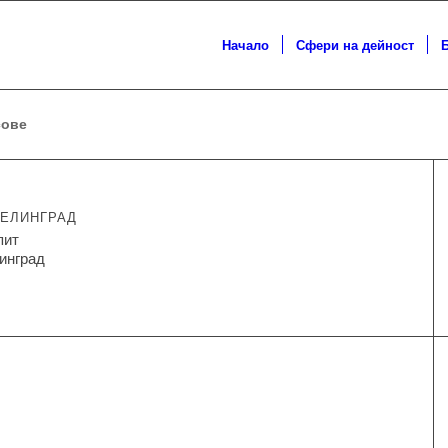
Начало
Сфери на дейност
сове
ВЕЛИНГРАД
пит
инград