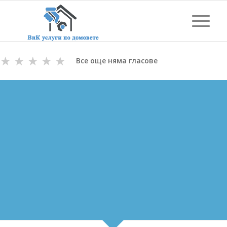
★
★
★
★
★
Все още няма гласове
ОТПУШВАНЕ НА КАНАЛИ
ВЪВ ВЕЛИКО ТЪРНОВО
ВиК майстори с Дългогодишен Опит
за Отпушване на канали във Велико Търново