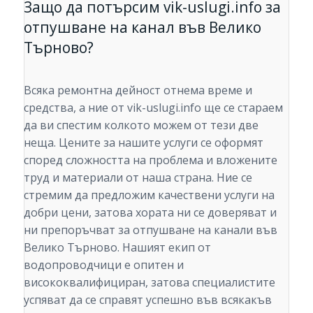
Защо да потърсим vik-uslugi.info за
отпушване на канал във Велико
Търново?
Всяка ремонтна дейност отнема време и
средства, а ние от vik-uslugi.info ще се стараем
да ви спестим колкото можем от тези две
неща. Цените за нашите услуги се оформят
според сложността на проблема и вложените
труд и материали от наша страна. Ние се
стремим да предложим качествени услуги на
добри цени, затова хората ни се доверяват и
ни препоръчват за отпушване на канали във
Велико Търново. Нашият екип от
водопроводчици е опитен и
висококвалифициран, затова специалистите
успяват да се справят успешно във всякакъв