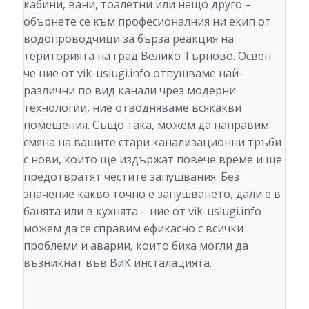
кабини, вани, тоалетни или нещо друго –
обърнете се към професионалния ни екип от
водопроводчици за бърза реакция на
територията на град Велико Търново. Освен
че ние от vik-uslugi.info отпушваме най-
различни по вид канали чрез модерни
технологии, ние отводняваме всякакви
помещения. Също така, можем да направим
смяна на вашите стари канализационни тръби
с нови, които ще издържат повече време и ще
предотвратят честите запушвания. Без
значение какво точно е запушването, дали е в
банята или в кухнята – ние от vik-uslugi.info
можем да се справим ефикасно с всички
проблеми и аварии, които биха могли да
възникнат във ВиК инсталацията.