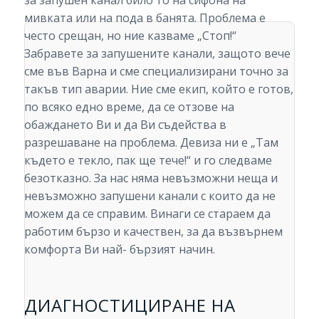
за запушен канал било то на сифона на
мивката или на пода в банята. Проблема е
често срещан, но ние казваме „Стоп!“
Забравете за запушените канали, защото вече
сме във Варна и сме специализирани точно за
такъв тип аварии. Ние сме екип, който е готов,
по всяко едно време, да се отзове на
обаждането Ви и да Ви съдейства в
разрешаване на проблема. Девиза ни е „Там
където е текло, пак ще тече!“ и го следваме
безотказно. За нас няма невъзможни неща и
невъзможно запушени канали с които да не
можем да се справим. Винаги се стараем да
работим бързо и качествен, за да възвърнем
комфорта Ви най- бързият начин.
ДИАГНОСТИЦИРАНЕ НА