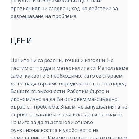
резултати избираме какъв ще е най-
правилният ни следващ ход на действие за
разрешаване на проблема.
ЦЕНИ
Цените ни са реални, точни и изгодни. Не
пестим от труда и материалите си. Използваме
само, каквото е необходимо, като се стараем
да не надхвърляме определената цена според
Вашите възможности. Работим бързо и
икономично за да Ви отървем максимално
бързо от проблема. Знаем, че запушванията не
търпят отлагане и всеки иска да ги премахне
на мига за да възстанови отново
функционалността и удобството на
помещението. Имаме готовност да се отзовем