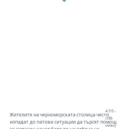
4.7/5 -
Жителите на черноморската столица често
(185
изпадат до патови ситуации да търсят помощ
votes)