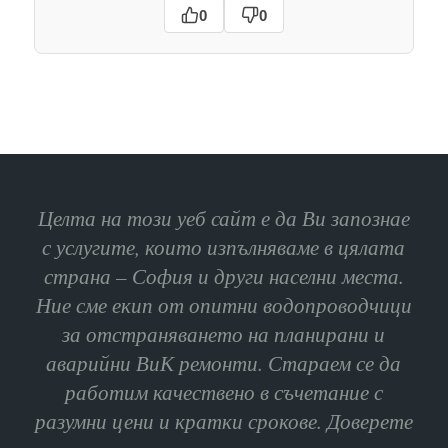
0
0
Целта на този уеб сайт е да Ви запознае
с услугите, които изпълняваме в цялата
страна – София и други населни места.
Ние сме екип от опитни водопроводчици
за отстраняването на планирани и
аварийни ВиК ремонти. Стараем се да
работим качествено в съчетание с
разумни цени и кратки срокове. Доверете