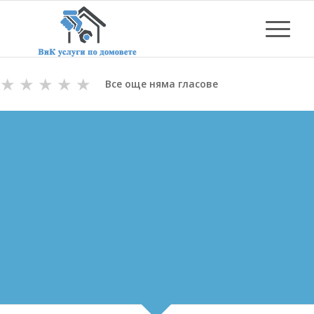
★
★
★
★
★
Все още няма гласове
ОТПУШВАНЕ НА КАНАЛИ
ВЪВ ВАРНА
ВиК майстори с Дългогодишен Опит
за Отпушване на канали във Варна