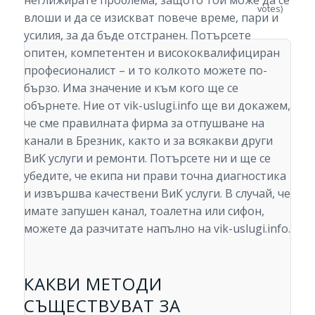
неглижирате проблема, защото той може да се
votes)
влоши и да се изискват повече време, пари и
усилия, за да бъде отстранен. Потърсете
опитен, компетентен и висококвалифициран
професионалист – и то колкото можете по-
бързо. Има значение и към кого ще се
обърнете. Ние от vik-uslugi.info ще ви докажем,
че сме правилната фирма за отпушване на
канали в Брезник, както и за всякакви други
ВиК услуги и ремонти. Потърсете ни и ще се
убедите, че екипа ни прави точна диагностика
и извършва качествени ВиК услуги. В случай, че
имате запушен канал, тоалетна или сифон,
можете да разчитате напълно на vik-uslugi.info.
КАКВИ МЕТОДИ
СЪЩЕСТВУВАТ ЗА