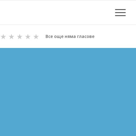
★
★
★
★
★
Все още няма гласове
ОТПУШВАНЕ НА КАНАЛИ
В БРЕЗНИК
ВиК майстори с Дългогодишен Опит
за Отпушване на канали в Брезник
Цени за отпушване от 70.00 лв.