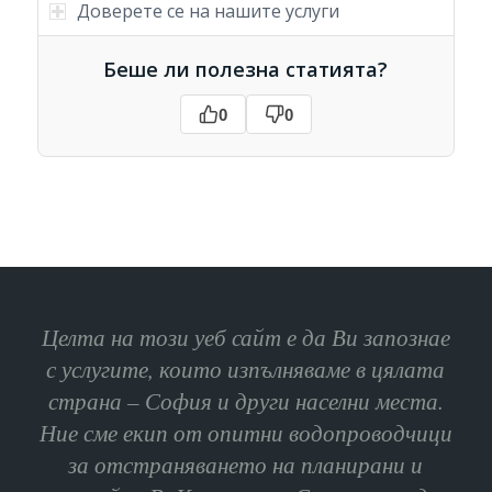
Доверете се на нашите услуги
Беше ли полезна статията?
0
0
Целта на този уеб сайт е да Ви запознае
с услугите, които изпълняваме в цялата
страна – София и други населни места.
Ние сме екип от опитни водопроводчици
за отстраняването на планирани и