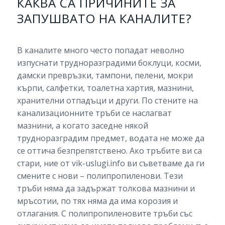
КАКВА СА ПРИЧИНИТЕ ЗА
ЗАПУШВАТО НА КАНАЛИТЕ?
В каналите много често попадат неволно
изпуснати трудноразградими боклуци, косми,
дамски превръзки, тампони, пелени, мокри
кърпи, салфетки, тоалетна хартия, мазнини,
хранителни отпадъци и други. По стените на
канализационните тръби се наслагват
мазнини, а когато заседне някой
трудноразградим предмет, водата не може да
се оттича безпрепятствено. Ако тръбите ви са
стари, ние от vik-uslugi.info ви съветваме да ги
смените с нови – полипропиленови. Тези
тръби няма да задържат толкова мазнини и
мръсотии, по тях няма да има корозия и
отлагания. С полипропиленовите тръби със