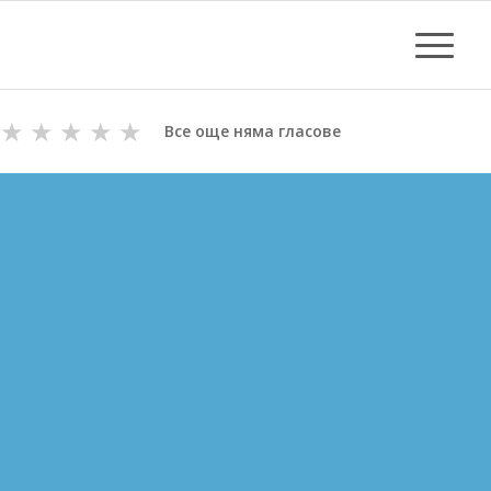
★
★
★
★
★
Все още няма гласове
ОТПУШВАНЕ НА КАНАЛИ
В БЕРКОВИЦА
ВиК майстори с Дългогодишен Опит
за Отпушване на канали в Берковица
Цени за отпушване от 70.00 лв.