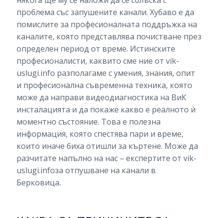
някога ще му се наложи да се сблъска с
проблема със запушените канали. Хубаво е да
помислите за професионалната поддръжка на
каналите, която представлява почистване през
определен период от време. Истинските
професионалисти, каквито сме ние от vik-
uslugi.info разполагаме с умения, знания, опит
и професионална съвременна техника, която
може да направи видеодиагностика на ВиК
инсталацията и да покаже какво е реалното ѝ
моментно състояние. Това е полезна
информация, която спестява пари и време,
които иначе биха отишли за къртене. Може да
разчитате напълно на нас – експертите от vik-
uslugi.infoза отпушване на канали в
Берковица.