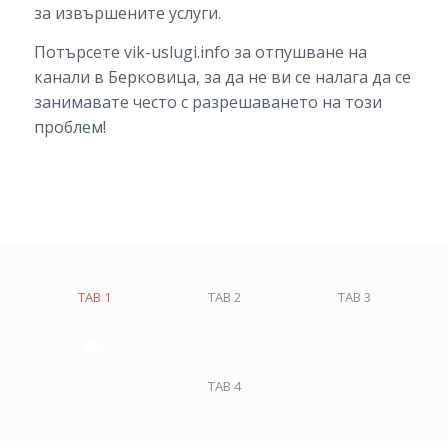
за извършените услуги.
Потърсете vik-uslugi.info за отпушване на
канали в Берковица, за да не ви се налага да се
занимавате често с разрешаването на този
проблем!
TAB 1
TAB 2
TAB 3
TAB 4