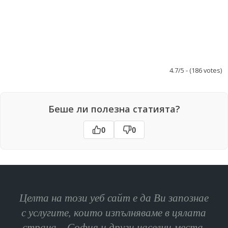
4.7/5 - (186 votes)
Беше ли полезна статията?
0
0
Целта на този уеб сайт е да Ви запознае
с услугите, които изпълняваме в цялата
страна – София и други населни места.