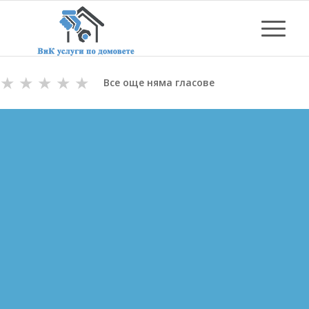
★
★
★
★
★
Все още няма гласове
ОТПУШВАНЕ НА КАНАЛИ
В БАНКЯ
ВиК майстори с Дългогодишен Опит
за Отпушване на канали в Банкя
Цени за отпушване от 70.00 лв.