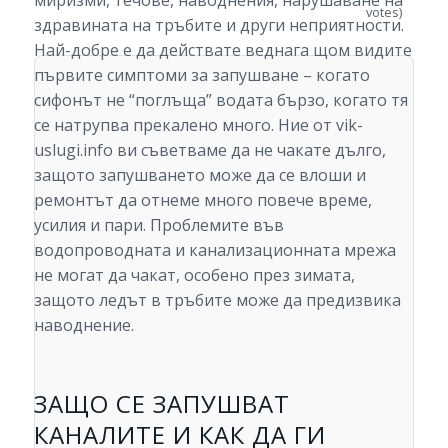
миризми, течове, наводнения, нарушаване на
votes)
здравината на тръбите и други неприятности.
Най-добре е да действате веднага щом видите
първите симптоми за запушване – когато
сифонът не “поглъща” водата бързо, когато тя
се натрупва прекалено много. Ние от vik-
uslugi.info ви съветваме да не чакате дълго,
защото запушването може да се влоши и
ремонтът да отнеме много повече време,
усилия и пари. Проблемите във
водопроводната и канализационната мрежа
не могат да чакат, особено през зимата,
защото ледът в тръбите може да предизвика
наводнение.
ЗАЩО СЕ ЗАПУШВАТ
КАНАЛИТЕ И КАК ДА ГИ