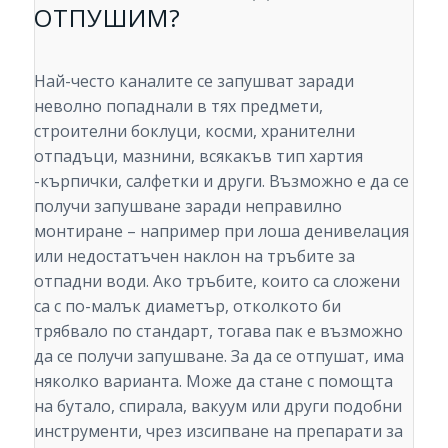
ОТПУШИМ?
Най-често каналите се запушват заради
неволно попаднали в тях предмети,
строителни боклуци, косми, хранителни
отпадъци, мазнини, всякакъв тип хартия
-кърпички, салфетки и други. Възможно е да се
получи запушване заради неправилно
монтиране – например при лоша денивелация
или недостатъчен наклон на тръбите за
отпадни води. Ако тръбите, които са сложени
са с по-малък диаметър, отколкото би
трябвало по стандарт, тогава пак е възможно
да се получи запушване. За да се отпушат, има
няколко варианта. Може да стане с помощта
на бутало, спирала, вакуум или други подобни
инструменти, чрез изсипване на препарати за