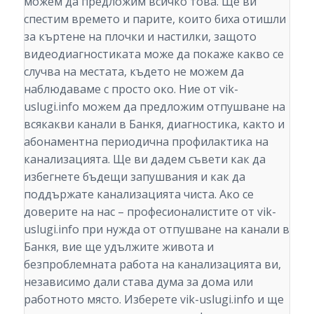
можем да предложим всичко това. Ще ви
спестим времето и парите, които биха отишли
за къртене на плочки и настилки, защото
видеодиагностиката може да покаже какво се
случва на местата, където не можем да
наблюдаваме с просто око. Ние от vik-
uslugi.info можем да предложим отпушване на
всякакви канали в Банкя, диагностика, както и
абонаментна периодична профилактика на
канализацията. Ще ви дадем съвети как да
избегнете бъдещи запушвания и как да
поддържате канализацията чиста. Ако се
доверите на нас – професионалистите от vik-
uslugi.info при нужда от отпушване на канали в
Банкя, вие ще удължите живота и
безпроблемната работа на канализацията ви,
независимо дали става дума за дома или
работното място. Изберете vik-uslugi.info и ще