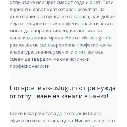
отпушване или чрез смес от сода и оцет. Тези
варианти дават краткотраен резултат. За
дълготрайно отпушване на канала, най-добре
е да се обърнете към професионалисти, които
могат да направят видеодиагностика на
канализационна мрежа. Ние от vik-uslugi.info
разполагаме със съвременна професионална
апаратура, знания, умения и опит, затова
смеем да твърдим, че сме истински
професионалисти.
Потърсете vik-uslugi.info при нужда
от отпушване на канали в Банкя!
Всеки иска работата да се свърши бързо,
ефикасно и на изгодна цена. Ние vik-uslugi.info