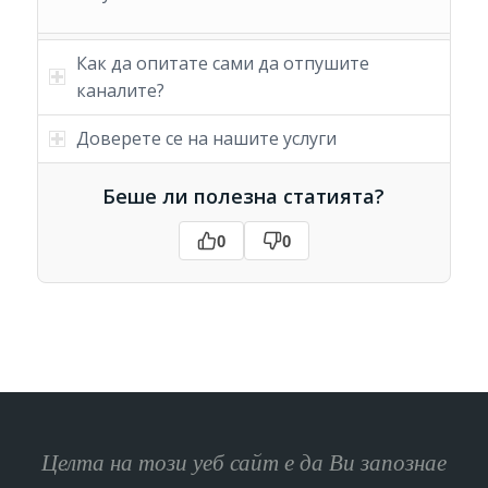
Как да опитате сами да отпушите
каналите?
Доверете се на нашите услуги
Беше ли полезна статията?
0
0
Целта на този уеб сайт е да Ви запознае