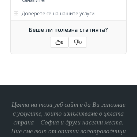
каналите?
Доверете се на нашите услуги
Беше ли полезна статията?
0
0
Целта на този уеб сайт е да Ви запознае
с услугите, които изпълняваме в цялата
страна – София и други населни места.
Ние сме екип от опитни водопроводчици