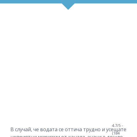
4.7/5 -
В случай, че водата се оттича трудно и усещате
(184