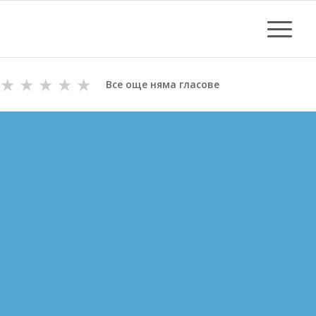
★
★
★
★
★
Все още няма гласове
ОТПУШВАНЕ НА КАНАЛИ
В БАЛЧИК
ВиК майстори с Дългогодишен Опит
за Отпушване на канали в Балчик
Цени за отпушване от 70.00 лв.