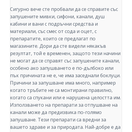
Сигурно вече сте пробвали да се справите със
запушените мивки, сифони, канали, душ
кабини и вани с подръчни средства и
материали, със смес от сода и оцет, с
препаратите, които се предлагат по
магазините. Дори да сте видели някакъв
резултат, той е временен, защото тези начини
не могат да се справят със запушените канали,
особено ако запушването е по-дълбоко или
пък причината не е, че има заседнали боклуци.
Причини за запушване има много, например
когато тръбите не са монтирани правилно,
когато са спукани или е нарушена целостта им.
Използването на препарати за отпушване на
канали може да предизвика по-голямо
запушване. Тези препарати са вредни за
вашето здраве и за природата. Най-добре е да