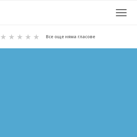
★
★
★
★
★
Все още няма гласове
ОТПУШВАНЕ НА КАНАЛИ
В АКСАКОВО
ВиК майстори с Дългогодишен Опит
за Отпушване на канали в Аксаково
Цени за отпушване от 70.00 лв.