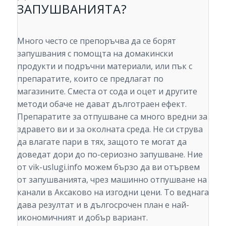
ЗАПУШВАНИЯТА?
Много често се препоръчва да се борят
запушвания с помощта на домакински
продукти и подръчни материали, или пък с
препаратите, които се предлагат по
магазините. Сместа от сода и оцет и другите
методи обаче не дават дълготраен ефект.
Препаратите за отпушване са много вредни за
здравето ви и за околната среда. Не си струва
да влагате пари в тях, защото те могат да
доведат дори до по-сериозно запушване. Ние
от vik-uslugi.info можем бързо да ви отървем
от запушванията, чрез машинно отпушване на
канали в Аксаково на изгодни цени. То веднага
дава резултат и в дългосрочен план е най-
икономичният и добър вариант.