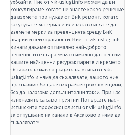
уебсайта. Ние от vik-uslugi.info можем да ви
консултираме когато не знаете какво решение
да вземете при нужда от ВиК ремонт, когато
закупувате материали или когато искате да
вземете мерки за превенцията срещу ВиК
аварии и неизправности. Ние от vik-uslugi.info
винаги даваме оптимално най-доброто
решение и се стараем максимално да спестим
вашите най-ценни ресурси: парите и времето.
Оставете всичко в ръцете на екипа от vik-
uslugi.info и няма да съжалявате, защото ние
ще спазим обещаните крайни срокове и цени,
без да налагаме допълнителни такси. При нас
изненадите са само приятни. Потърсете нас –
истинските професионалисти от vik-uslugi.info
за отпушване на канали в Аксаково и няма да
съжалявате!