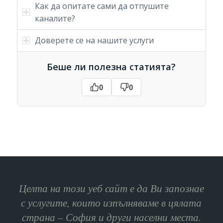
Как да опитате сами да отпушите
каналите?
Доверете се на нашите услуги
Беше ли полезна статията?
0
0
Целта на този уеб сайт е да Ви запознае
с услугите, които изпълняваме в цялата
страна – София и други населни места.