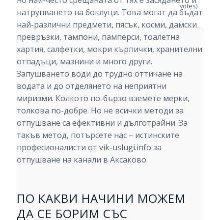
но най-често срещаната от тях е засядането и
votes)
натрупването на боклуци. Това могат да бъдат
най-различни предмети, пясък, косми, дамски
превръзки, тампони, памперси, тоалетна
хартия, салфетки, мокри кърпички, хранителни
отпадъци, мазнини и много други.
Запушването води до трудно оттичане на
водата и до отделянето на неприятни
миризми. Колкото по-бързо вземете мерки,
толкова по-добре. Но не всички методи за
отпушване са ефективни и дълготрайни. За
такъв метод, потърсете нас – истинските
професионалисти от vik-uslugi.info за
отпушване на канали в Аксаково.
ПО КАКВИ НАЧИНИ МОЖЕМ
ДА СЕ БОРИМ СЪС