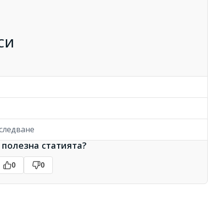
СИ
бследване
 полезна статията?
0
0