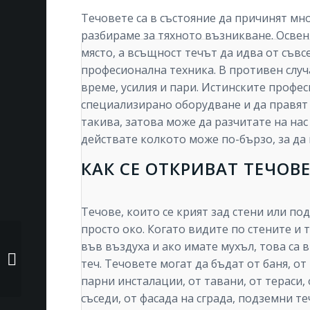
Течовете са в състояние да причинят мно
разбираме за тяхното възникване. Освен
място, а всъщност течът да идва от съвс
професионална техника. В противен случа
време, усилия и пари. Истинските профес
специализирано оборудване и да правят т
такива, затова може да разчитате на на
действате колкото може по-бързо, за да
КАК СЕ ОТКРИВАТ ТЕЧОВЕ
Течове, които се крият зад стени или по
просто око. Когато видите по стените и 
във въздуха и ако имате мухъл, това са
Откриване на теч в
теч. Течовете могат да бъдат от баня, от
Шабла
парни инсталации, от тавани, от тераси, 
съседи, от фасада на сграда, подземни т