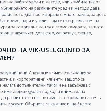
цип на работа уреди и методи, или комбинация от
Комбинирането на различните уреди и методи дава
. Правилното диагностициране е много важно, защото
ят време, пари и усилия – да се отстранява теч на
т уред за откриване на теч е термокамерата, защото
се още: акустичен детектор, ултразвук, скенер,
ЧНО НА VIK-USLUGI.INFO ЗА
МЕН?
а разумни цени. Спазваме всички изисквания за
 частни, и корпоративни клиенти, защото се
е налага допълнителни такси и не закъснява с
info има индивидуален подход и внимателно
да разчитате на нас не само за откриване на теч в
ти и услуги. Обърнете се към нас и ще бъдете