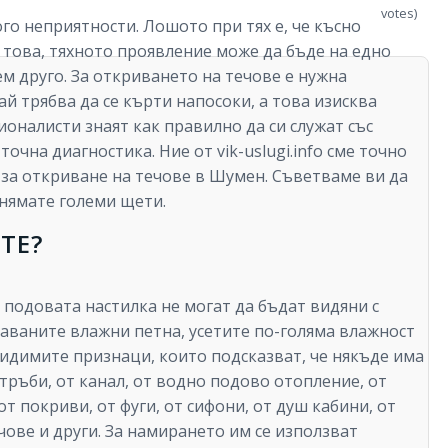
votes)
го неприятности. Лошото при тях е, че късно
 това, тяхното проявление може да бъде на едно
ем друго. За откриването на течове е нужна
й трябва да се кърти напосоки, а това изисква
ионалисти знаят как правилно да си служат със
очна диагностика. Ние от vik-uslugi.info сме точно
с за откриване на течове в Шумен. Съветваме ви да
 нямате големи щети.
ТЕ?
д подовата настилка не могат да бъдат видяни с
таваните влажни петна, усетите по-голяма влажност
 видимите признаци, които подсказват, че някъде има
 тръби, от канал, от водно подово отопление, от
от покриви, от фуги, от сифони, от душ кабини, от
ечове и други. За намирането им се използват