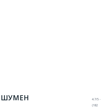
В ШУМЕН
4.7/5 -
(182