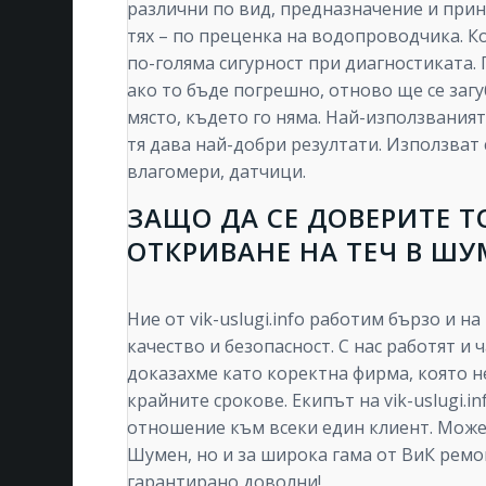
различни по вид, предназначение и прин
тях – по преценка на водопроводчика. 
по-голяма сигурност при диагностиката
ако то бъде погрешно, отново ще се загуб
място, където го няма. Най-използвания
тя дава най-добри резултати. Използват 
влагомери, датчици.
ЗАЩО ДА СЕ ДОВЕРИТЕ ТО
ОТКРИВАНЕ НА ТЕЧ В ШУ
Ние от vik-uslugi.info работим бързо и н
качество и безопасност. С нас работят и
доказахме като коректна фирма, която н
крайните срокове. Екипът на vik-uslugi.
отношение към всеки един клиент. Може 
Шумен, но и за широка гама от ВиК ремон
гарантирано доволни!