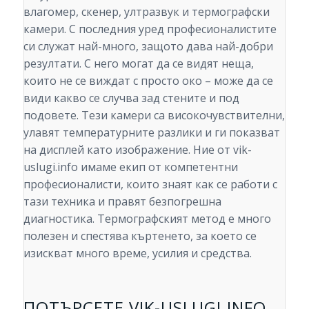
влагомер, скенер, ултразвук и термографски
камери. С последния уред професионалистите
си служат най-много, защото дава най-добри
резултати. С него могат да се видят неща,
които не се виждат с просто око – може да се
види какво се случва зад стените и под
подовете. Тези камери са високочувствителни,
улавят температурните разлики и ги показват
на дисплей като изображение. Ние от vik-
uslugi.info имаме екип от компетентни
професионалисти, които знаят как се работи с
тази техника и правят безпогрешна
диагностика. Термографският метод е много
полезен и спестява къртенето, за което се
изискват много време, усилия и средства.
ПОТЪРСЕТЕ VIK-USLUGI.INFO