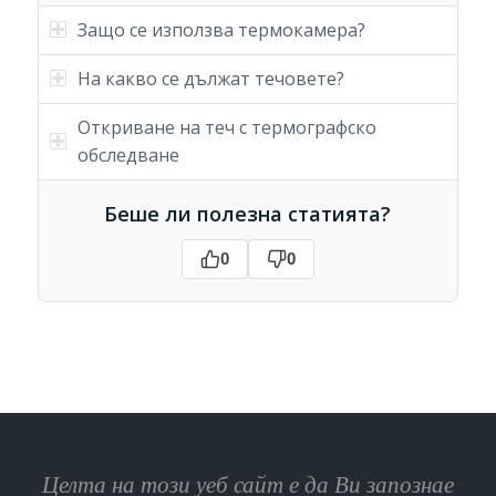
Защо се използва термокамера?
На какво се дължат течовете?
Откриване на теч с термографско
обследване
Беше ли полезна статията?
0
0
Целта на този уеб сайт е да Ви запознае