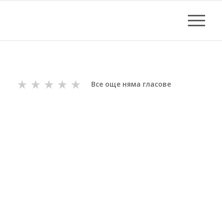
★
★
★
★
★
Все още няма гласове