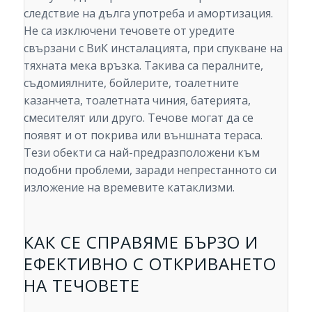
следствие на дълга употреба и амортизация.
Не са изключени течовете от уредите
свързани с ВиК инсталацията, при спукване на
тяхната мека връзка. Такива са пералните,
съдомиялните, бойлерите, тоалетните
казанчета, тоалетната чиния, батерията,
смесителят или друго. Течове могат да се
появят и от покрива или външната тераса.
Тези обекти са най-предразположени към
подобни проблеми, заради непрестанното си
изложение на времевите катаклизми.
КАК СЕ СПРАВЯМЕ БЪРЗО И
ЕФЕКТИВНО С ОТКРИВАНЕТО
НА ТЕЧОВЕТЕ