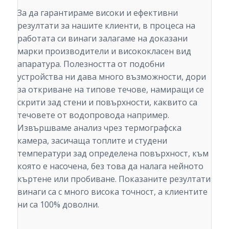
За да гарантираме високи и ефективни
резултати за нашите клиенти, в процеса на
работата си винаги залагаме на доказани
марки производители и висококласен вид
апаратура. Полезността от подобни
устройства ни дава много възможности, дори
за откриване на типове течове, намиращи се
скрити зад стени и повърхности, каквито са
течовете от водопровода например.
Извършваме анализ чрез термографска
камера, засичаща топлите и студени
температури зад определена повърхност, към
която е насочена, без това да налага нейното
къртене или пробиване. Показаните резултати
винаги са с много висока точност, а клиентите
ни са 100% доволни.