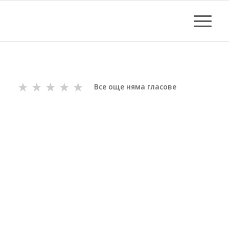
★
★
★
★
★
Все още няма гласове