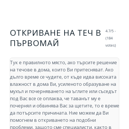
ОТКРИВАНЕ НА ТЕЧ В
4.7/5 -
(184
ПЪРВОМАЙ
votes)
Тук е правилното място, ако търсите решение
на течове в дома, които Ви притесняват. Ако
дълго време се чудите, от къде идва високата
влажност в дома Ви, усиленото образуване на
мухъл и почерняването на ъглите или съседът
под Вас все се оплаква, че таванът му е
почернял и обвинява Вас за щетите, то е време
да потърсите причината. Ние можем да Ви
помогнем в откриването на подобни
проблеми, защото сме специалисти, както в