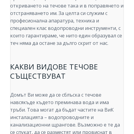
откриването на течове така и в поправянето и
отстраняването им. За целта си служим с
професионална апаратура, техника и
специален клас водопроводни инструменти, с
които гарантираме, че нито един образувал се
теч няма да остане за дълго скрит от нас.
КАКВИ ВИДОВЕ ТЕЧОВЕ
СЪЩЕСТВУВАТ
Домът Ви може да се сблъска с течове
навсякъде където преминава вода и има
тръби. Това могат да бъдат частите на ВиК
инсталацията – водопроводните и
канализационни щрангове. Възможно е те да
се спукат, да се разместят или провиснат в