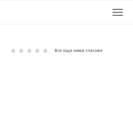
★
★
★
★
★
Все още няма гласове