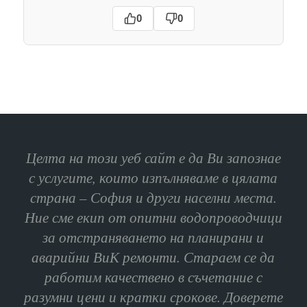
0
0
Целта на този уеб сайт е да Ви запознае
с услугите, които изпълняваме в цялата
страна – София и други населни места.
Ние сме екип от опитни водопроводчици
за отстраняването на планирани и
аварийни ВиК ремонти. Стараем се да
работим качествено в съчетание с
разумни цени и кратки срокове. Доверете