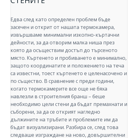
СТЕНИТЕ
Едва след като определен проблем бъде
засечен и открит от нашата термокамера,
извършваме минимални изкопно-къртачни
дейности, за да отворим малка ниша през
която да осъществим достъп до търсеното
място. Къртенето и пробиването е минимално,
защото координатите и положението на теча
са известни, тоест къртенето е целенасочено и
по същество. В сравнение с преди години,
когато термокамерите все още не бяха
навлезли в строителния бранш – беше
необходимо цели стени да бъдат премахнати и
съборени, за да се открият нагледно
дължините на тръбите и проблемите им да
бъдат визуализирани. Разбира се, след това
следваше изграждане на ново, довършителни