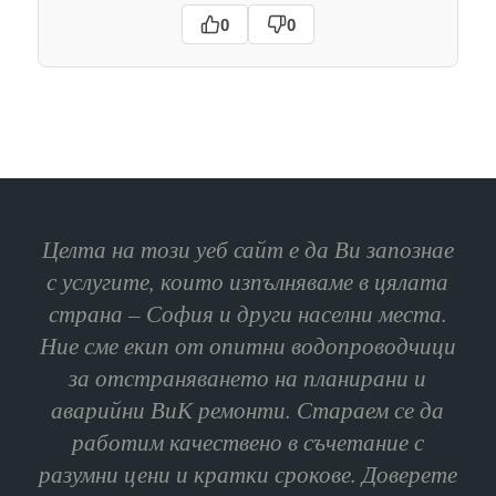
0
0
Целта на този уеб сайт е да Ви запознае
с услугите, които изпълняваме в цялата
страна – София и други населни места.
Ние сме екип от опитни водопроводчици
за отстраняването на планирани и
аварийни ВиК ремонти. Стараем се да
работим качествено в съчетание с
разумни цени и кратки срокове. Доверете