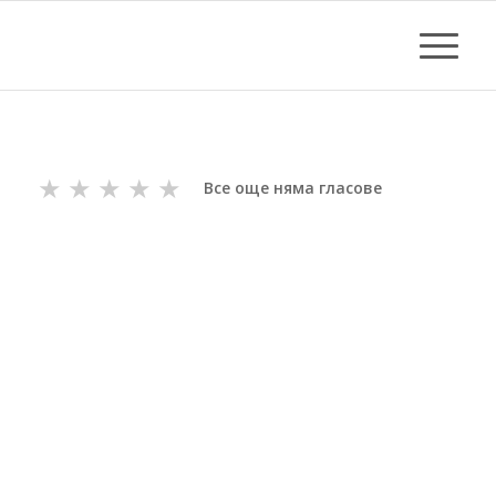
★
★
★
★
★
Все още няма гласове