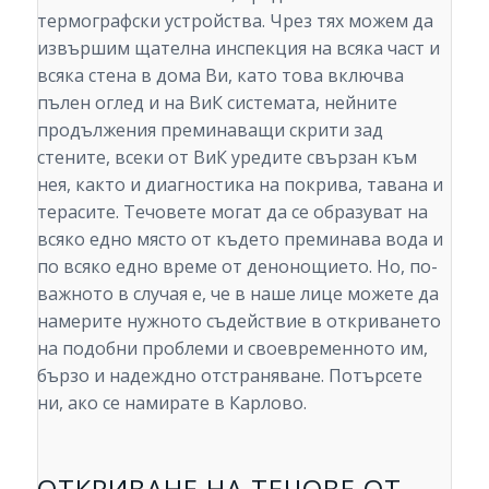
термографски устройства. Чрез тях можем да
извършим щателна инспекция на всяка част и
всяка стена в дома Ви, като това включва
пълен оглед и на ВиК системата, нейните
продължения преминаващи скрити зад
стените, всеки от ВиК уредите свързан към
нея, както и диагностика на покрива, тавана и
терасите. Течовете могат да се образуват на
всяко едно място от където преминава вода и
по всяко едно време от денонощието. Но, по-
важното в случая е, че в наше лице можете да
намерите нужното съдействие в откриването
на подобни проблеми и своевременното им,
бързо и надеждно отстраняване. Потърсете
ни, ако се намирате в Карлово.
ОТКРИВАНЕ НА ТЕЧОВЕ ОТ