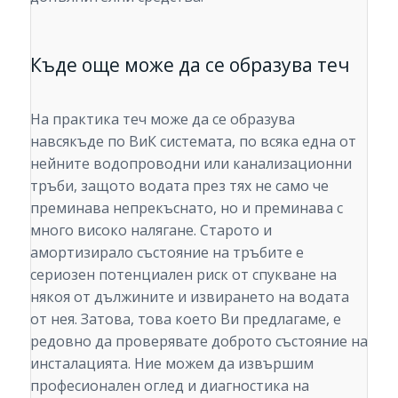
Къде още може да се образува теч
На практика теч може да се образува
навсякъде по ВиК системата, по всяка една от
нейните водопроводни или канализационни
тръби, защото водата през тях не само че
преминава непрекъснато, но и преминава с
много високо налягане. Старото и
амортизирало състояние на тръбите е
сериозен потенциален риск от спукване на
някоя от дължините и извирането на водата
от нея. Затова, това което Ви предлагаме, е
редовно да проверявате доброто състояние на
инсталацията. Ние можем да извършим
професионален оглед и диагностика на