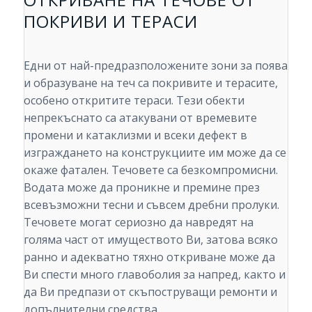
ПОКРИВИ И ТЕРАСИ
Едни от най-предразположените зони за поява
и образуване на теч са покривите и терасите,
особено откритите тераси. Тези обекти
непрекъснато са атакувани от времевите
промени и катаклизми и всеки дефект в
изграждането на конструкциите им може да се
окаже фатален. Течовете са безкомпромисни.
Водата може да проникне и премине през
всевъзможни тесни и съвсем дребни пролуки.
Течовете могат сериозно да навредят на
голяма част от имуществото Ви, затова всяко
ранно и адекватно тяхно откриване може да
Ви спести много главоболия за напред, както и
да Ви предпази от скъпоструващи ремонти и
допълнителни средства.