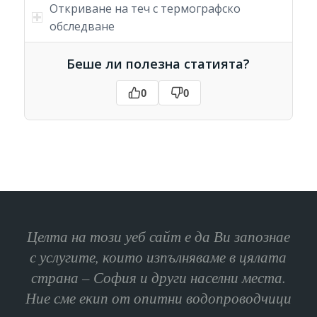
Откриване на теч с термографско
обследване
Беше ли полезна статията?
0
0
Целта на този уеб сайт е да Ви запознае
с услугите, които изпълняваме в цялата
страна – София и други населни места.
Ние сме екип от опитни водопроводчици