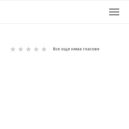
★
★
★
★
★
Все още няма гласове