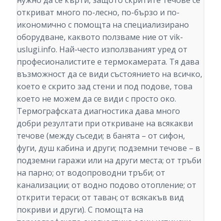
откриват много по-лесно, по-бързо и по-
икономично с помощта на специализирано
оборудване, каквото ползваме ние от vik-
uslugi.info. Най-често използваният уред от
професионалистите е термокамерата. Тя дава
възможност да се види състоянието на всичко,
което е скрито зад стени и под подове, това
което не можем да се види с просто око.
Термографската диагностика дава много
добри резултати при откриване на всякакви
течове (между съседи; в банята – от сифон,
фуги, душ кабина и други; подземни течове – в
подземни гаражи или на други места; от тръби
на парно; от водопроводни тръби; от
канализации; от водно подово отопление; от
открити тераси; от таван; от всякакъв вид
покриви и други). С помощта на