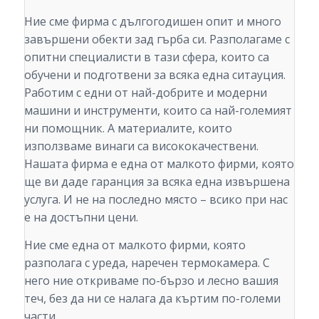
Ние сме фирма с дългогодишен опит и много
завършени обекти зад гърба си. Разполагаме с
опитни специалисти в тази сфера, които са
обучени и подготвени за всяка една ситауция.
Работим с едни от най-добрите и модерни
машини и инструменти, които са най-големият
ни помощник. А материалите, които
използваме винаги са висококачествени.
Нашата фирма е една от малкото фирми, която
ще ви даде гаранция за всяка една извършена
услуга. И не на последно място – всико при нас
е на достъпни цени.
Ние сме една от малкото фирми, която
разполага с уреда, наречен термокамера. С
него ние откриваме по-бързо и лесно вашия
теч, без да ни се налага да къртим по-големи
части.