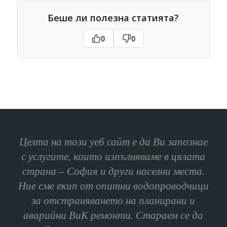
Беше ли полезна статията?
0
0
Целта на този уеб сайт е да Ви запознае
с услугите, които изпълняваме в цялата
страна – София и други населни места.
Ние сме екип от опитни водопроводчици
за отстраняването на планирани и
аварийни ВиК ремонти. Стараем се да