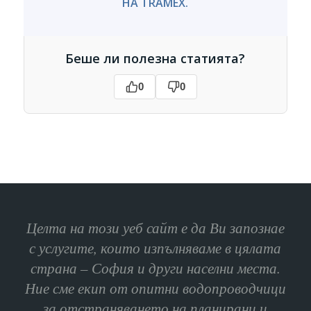
НА TRAMEX.
Беше ли полезна статията?
0
0
Целта на този уеб сайт е да Ви запознае
с услугите, които изпълняваме в цялата
страна – София и други населни места.
Ние сме екип от опитни водопроводчици
за отстраняването на планирани и