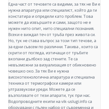
Една част от течовете са видими, за тях не Ви е
нужна апаратура или специалист, който да ги
констатира и определи като проблем. Това
можете да извършите и сами, защото не е
нужен нито опит, нито специални познания.
Всеки е виждал теч от тръба през живота си.
Но, тук не става въпрос за този тип течове, а
за едни съвсем по различни. Такива , които са
скрити от погледа, изтичащи от тръбите
вкопани дълбоко зад стените. Те са
невъзможни за визуализация от обикновено
човешко око. За тях Ви е нужна
високотехнологична апаратура и специална
техника от термографски камери или
ултразвукови уреди. Можете да се
възползвате от тези апарати, тук при нас.
Водопроводните екипи на vik-uslugi.info са
оборудвани с пълен набор от съвременна и