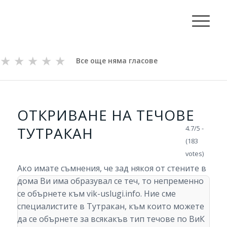
★
★
★
★
★
Все още няма гласове
ОТКРИВАНЕ НА ТЕЧОВЕ
ТУТРАКАН
4.7/5 -
(183
votes)
Ако имате съмнения, че зад някоя от стените в
дома Ви има образувал се теч, то непременно
се обърнете към vik-uslugi.info. Ние сме
специалистите в Тутракан, към които можете
да се обърнете за всякакъв тип течове по ВиК