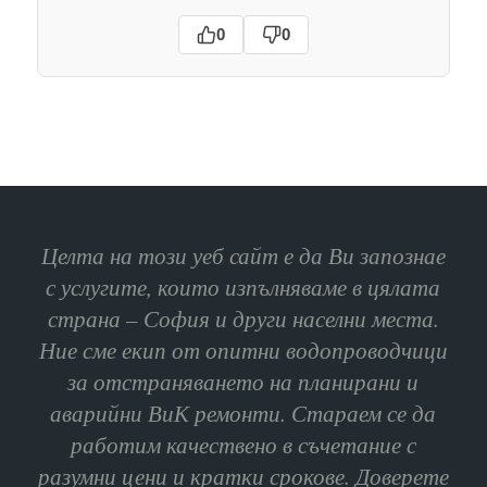
0
0
Целта на този уеб сайт е да Ви запознае
с услугите, които изпълняваме в цялата
страна – София и други населни места.
Ние сме екип от опитни водопроводчици
за отстраняването на планирани и
аварийни ВиК ремонти. Стараем се да
работим качествено в съчетание с
разумни цени и кратки срокове. Доверете