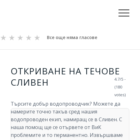
★
★
★
★
★
Все още няма гласове
ОТКРИВАНЕ НА ТЕЧОВЕ
СЛИВЕН
4.7/5 -
(180
votes)
Търсите добър водопроводчик? Можете да
намерите точно такъв сред нашия
водопроводен екип, намиращ се в Сливен. С
наша помощ ще се отървете от ВиК
проблемите и то перманентно. Извършваме