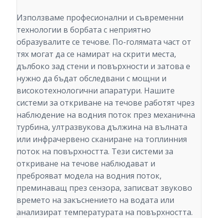
Използваме професионални и съвременни
технологии в борбата с неприятно
образувалите се течове. По-голямата част от
тях могат да се намират на скрити места,
дълбоко зад стени и повърхности и затова е
нужно да бъдат обследвани с мощни и
високотехнологични апаратури. Нашите
системи за откриване на течове работят чрез
наблюдение на водния поток през механична
турбина, ултразвукова дължина на вълната
или инфрачервено сканиране на топлинния
поток на повърхността. Тези системи за
откриване на течове наблюдават и
преброяват модела на водния поток,
преминаващ през сензора, записват звуково
времето на закъснението на водата или
анализират температурата на повърхността.