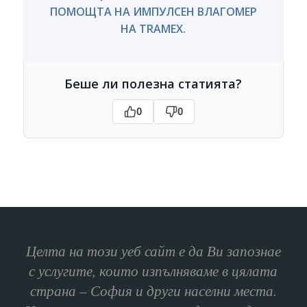
ПОМОЩТА НА ИМПУЛСЕН ВЛАГОМЕР
НА TRAMEX.
Беше ли полезна статията?
0
0
Целта на този уеб сайт е да Ви запознае
с услугите, които изпълняваме в цялата
страна – София и други населни места.