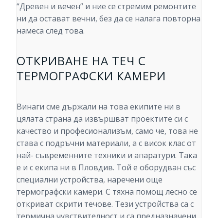
“Древен и вечен” и ние се стремим ремонтите
ни да остават вечни, без да се налага повторна
намеса след това.
ОТКРИВАНЕ НА ТЕЧ С
ТЕРМОГРАФСКИ КАМЕРИ
Винаги сме държали на това екипите ни в
цялата страна да извършват проектите си с
качество и професионализъм, само че, това не
става с подръчни материали, а с висок клас от
най- съвременните техники и апаратури. Така
е и с екипа ни в Пловдив. Той е оборудван със
специални устройства, наречени още
термографски камери. С тяхна помощ лесно се
откриват скрити течове. Тези устройства са с
термична чувствителност и са предназначени