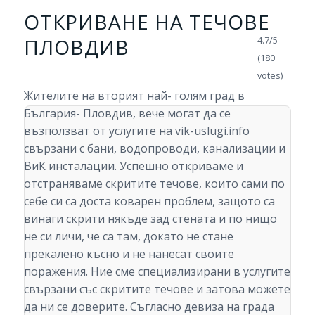
ОТКРИВАНЕ НА ТЕЧОВЕ
ПЛОВДИВ
4.7/5 -
(180
votes)
Жителите на вторият най- голям град в
България- Пловдив, вече могат да се
възползват от услугите на vik-uslugi.info
свързани с бани, водопроводи, канализации и
ВиК инсталации. Успешно откриваме и
отстраняваме скритите течове, които сами по
себе си са доста коварен проблем, защото са
винаги скрити някъде зад стената и по нищо
не си личи, че са там, докато не стане
прекалено късно и не нанесат своите
поражения. Ние сме специализирани в услугите
свързани със скритите течове и затова можете
да ни се доверите. Съгласно девиза на града