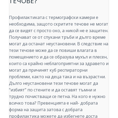
ТЕЧОВЕ?
Профилактиката с термографски камери е
необходима, защото скритите течове не могат
да се видят с просто око, а никой не е защитен.
Получават се от спукани тръби и дълго време
могат да останат неустановени. В следствие на
тези течове може да се повиши влагата в
помещението и да се образува мухъл и плесен,
които са крайно неблагоприятни за здравето и
могат да причинят куб респираторни
проблеми, както на деца така и на възрастни.
Дълго неустановени тези течове могат да
“избият” по стените и да оставят тъмни и
трудно почистващи се петна. На кого е нужно
всичко това? Превенцията е най- добрата
форма на защита затова с добрата
профилактика можете да избегнете доста