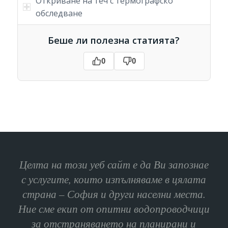
Откриване на теч с термографско
обследване
Беше ли полезна статията?
0
0
Целта на този уеб сайт е да Ви запознае
с услугите, които изпълняваме в цялата
страна – София и други населни места.
Ние сме екип от опитни водопроводчици
за отстраняването на планирани и