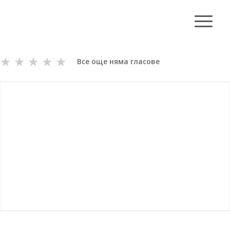
★
★
★
★
★
Все още няма гласове