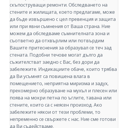
скъпоструващи ремонти. Обследването на
стените и жилищата, което предлагаме, може
да бъде извършено с цел превенция и защита
или при явни съмнения от Ваша страна. Ние
можем да обследваме съмнителната зона и
съответно да отхвърлим или потвърдим
Вашите притеснения за образувал се теч зад
стената. Подобни течове могат дълго да
съжителстват заедно с Вас, без дори да
забележите. Индикациите обаче, които трябва
да Ви усъмнят са повишена влага в
помещението, неприятна миризма и задух,
прекомерно образуване на мухъл и плесен или
поява на мокри петна по ъглите, тавана или
стените, които са с неясен произход. Ако
забележите някои от тези проблеми, то
непременно се свържете с нас. Ние сме готови
да Ви съдействаме.