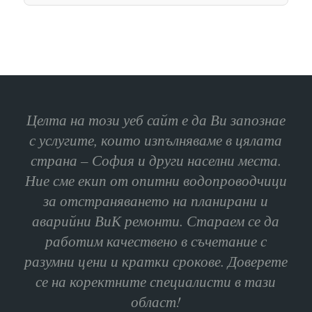
Целта на този уеб сайт е да Ви запознае
с услугите, които изпълняваме в цялата
страна – София и други населни места.
Ние сме екип от опитни водопроводчици
за отстраняването на планирани и
аварийни ВиК ремонти. Стараем се да
работим качествено в съчетание с
разумни цени и кратки срокове. Доверете
се на коректните специалисти в тази
област!