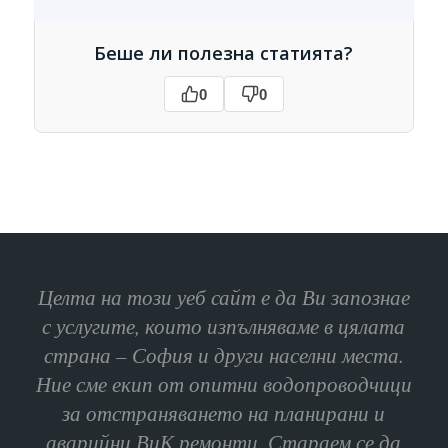
Беше ли полезна статията?
0
0
Целта на този уеб сайт е да Ви запознае
с услугите, които изпълняваме в цялата
страна – София и други населни места.
Ние сме екип от опитни водопроводчици
за отстраняването на планирани и
аварийни ВиК ремонти. Стараем се да