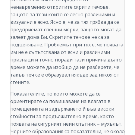
ненавременно откритите скрити течове,
защото за тези които се лесно различими и
визуални е ясно. Ясно е, че за тях трябва да се
предприемат спешни мерки, защото могат да
залеят дома Ви. Скритите течове не са за
подценяване. Проблемът при тях е, че появата
им не е съпътствана от ясни и различими
признаци и точно поради тази причина дълго
време можете да изобщо да не разберете, че
такъв теч се е образувал някъде зад някоя от
стените.
Показателите, по които можете да се
ориентирате са повишаване на влагата в
помещенията и задържането й във високи
стойности за продължително време, както
появата на сигурният неин спътник – мухълът.
Черните образования са показателни, че около