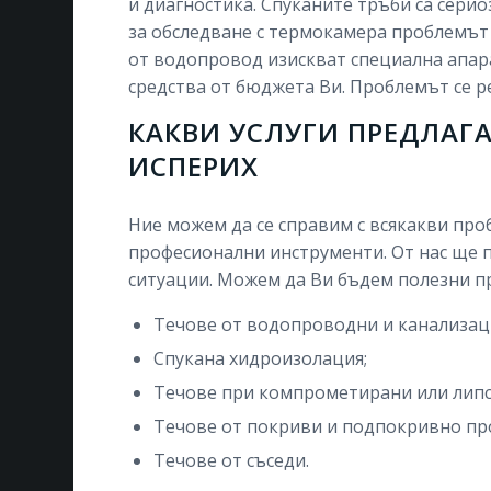
и диагностика. Спуканите тръби са серио
за обследване с термокамера проблемът 
от водопровод изискват специална апар
средства от бюджета Ви. Проблемът се р
КАКВИ УСЛУГИ ПРЕДЛАГА
ИСПЕРИХ
Ние можем да се справим с всякакви про
професионални инструменти. От нас ще 
ситуации. Можем да Ви бъдем полезни п
Течове от водопроводни и канализац
Спукана хидроизолация;
Течове при компрометирани или липс
Течове от покриви и подпокривно пр
Течове от съседи.