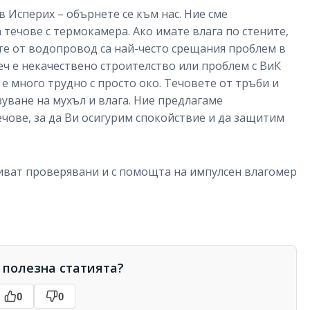
в Исперих – обърнете се към нас. Ние сме
течове с термокамера. Ако имате влага по стените,
ете от водопровод са най-често срещания проблем в
ч е некачествено строителство или проблем с ВиК
е много трудно с просто око. Течовете от тръби и
уване на мухъл и влага. Ние предлагаме
ечове, за да Ви осигурим спокойствие и да защитим
биват проверявани и с помощта на импулсен влагомер
 полезна статията?
0
0