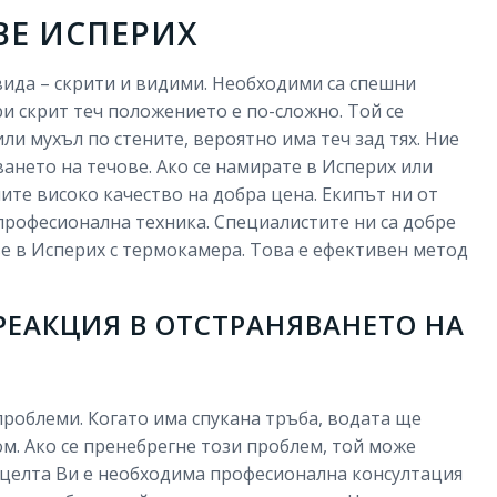
ВЕ ИСПЕРИХ
 вида – скрити и видими. Необходими са спешни
При скрит теч положението е по-сложно. Той се
или мухъл по стените, вероятно има теч зад тях. Ние
ането на течове. Ако се намирате в Исперих или
чите високо качество на добра цена. Екипът ни от
професионална техника. Специалистите ни са добре
е в Исперих с термокамера. Това е ефективен метод
РЕАКЦИЯ В ОТСТРАНЯВАНЕТО НА
роблеми. Когато има спукана тръба, водата ще
м. Ако се пренебрегне този проблем, той може
а целта Ви е необходима професионална консултация