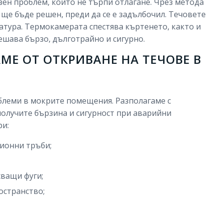
зен проблем, който не търпи отлагане. Чрез метода
ще бъде решен, преди да се е задълбочил. Течовете
атура. Термокамерата спестява къртенето, както и
ешава бързо, дълготрайно и сигурно.
МЕ ОТ ОТКРИВАНЕ НА ТЕЧОВЕ В
блеми в мокрите помещения. Разполагаме с
получите бързина и сигурност при аварийни
ри:
ионни тръби;
ващи фуги;
остранство;