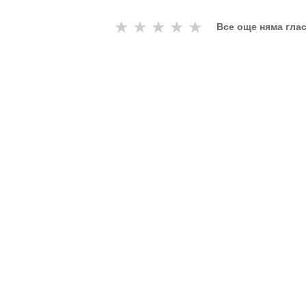
Бързо и качествено с термокам
★
★
★
★
★
Все още няма гла