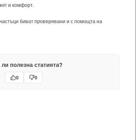
жет и комфорт.
участъци биват проверявани и с помощта на
 ли полезна статията?
0
0