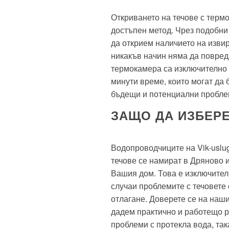
Откриването на течове с терм
достъпен метод. Чрез подобни
да открием наличието на извир
никакъв начин няма да повреди
термокамера са изключително 
минути време, които могат да
бъдещи и потенциални проблем
ЗАЩО ДА ИЗБЕРЕТ
Водопроводчиците на Vik-uslugi
течове се намират в Дряново и
Вашия дом. Това е изключител
случаи проблемите с течовете 
отлагане. Доверете се на наш
дадем практично и работещо р
проблеми с протекла вода, так