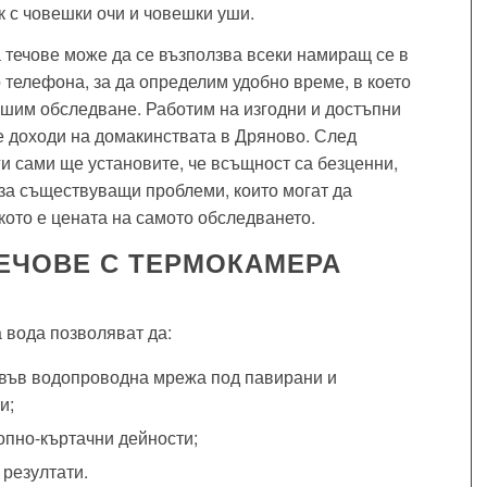
к с човешки очи и човешки уши.
а течове може да се възползва всеки намиращ се в
 телефона, за да определим удобно време, в което
ршим обследване. Работим на изгодни и достъпни
е доходи на домакинствата в Дряново. След
и сами ще установите, че всъщност са безценни,
за съществуващи проблеми, които могат да
кото е цената на самото обследването.
ТЕЧОВЕ С ТЕРМОКАМЕРА
 вода позволяват да:
 във водопроводна мрежа под павирани и
и;
пно-къртачни дейности;
 резултати.