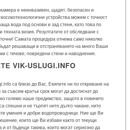
окамера е неинвазивен, щадят, безопасен и
 восокотехнологични устройства можем с точност
аща вода под основи и зад стени, като това по
 тяхната визия. Резултатите от обследване с
точни! Самата процедура отнема само няколко
 бъдат решаващи в отстраняването на много Ваши
и с течове, повредени стени и наводнения.
Е VIK-USLUGI.INFO
.info са близо до Вас. Екипите ни по откриване на
 за съвсем кратък срок могат да достигнат до
но голямо наше предимство, защото в повечето
са спешни и не търпят нито дълго чакане, нито
ите умения и добри водопроводчици. Ние ще Ви
ешение, които ще Ви избави както от текущи
а и от бъдещи такива, които могат сериозно да