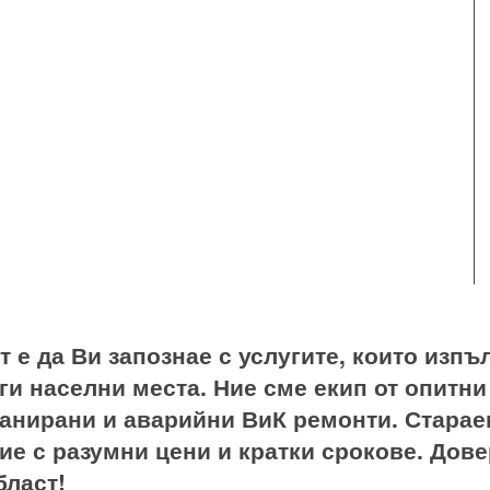
т е да Ви запознае с услугите, които изп
ги населни места. Ние сме екип от опитн
ланирани и аварийни ВиК ремонти. Старае
ие с разумни цени и кратки срокове. Дове
бласт!