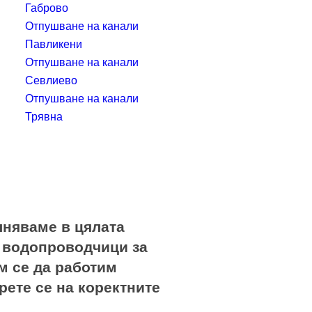
Габрово
Отпушване на канали
Павликени
Отпушване на канали
Севлиево
Отпушване на канали
Трявна
ълняваме в цялата
и водопроводчици за
м се да работим
рете се на коректните