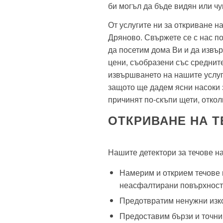
би могъл да бъде видян или чу
От услугите ни за откриване н
Дряново. Свържете се с нас по
да посетим дома Ви и да извъ
цени, съобразени със среднит
извършването на нашите услуг
защото ще дадем ясни насоки 
причинят по-скъпи щети, откол
ОТКРИВАНЕ НА 
Нашите детектори за течове на
Намерим и открием течове
неасфалтирани повърхност
Предотвратим ненужни изко
Предоставим бързи и точни