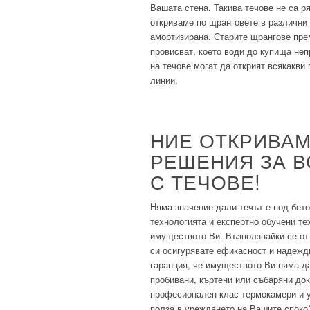
Вашата стена. Такива течове не са ря
откриваме по щранговете в различни 
амортизирана. Старите щрангове пре
провисват, което води до купища не
на течове могат да открият всякакв
линии.
НИЕ ОТКРИВАМ
РЕШЕНИЯ ЗА В
С ТЕЧОВЕ!
Няма значение дали течът е под бето
технологията и експертно обучени тех
имуществото Ви. Възползвайки се от 
си осигурявате ефикасност и надеждн
гаранция, че имуществото Ви няма д
пробивани, къртени или събаряни док
професионален клас термокамери и у
полза в уреждането на Вашите споко