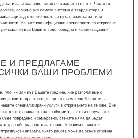
дкост и за съжаление никой не е защитен от тях. Често ги
домове, особено ако самата система е твърде стара и
минаващи зад стените често се пукат, разместват или
приятности. Нашите квалифицирани специалисти по откриване
и прекъсвания във Вашите водопроводни и канализационни
Е И ПРЕДЛАГАМЕ
СИЧКИ ВАШИ ПРОБЛЕМИ
н, плочки или във Вашата градина, ние разполагаме с
ници, които гарантират, че ще открием теча без щети за
нашите специализирани услуги в откриването на течове, Вие
ост в отстраняването на проблемите, както и получавате
а бъде повредено и замърсено, стените няма да бъдат
ато трае обследването за течове. Боравим с висок и
лтразвукови апарати, чиято работа може да окаже огромна
йни дни и уютно ежедневие.