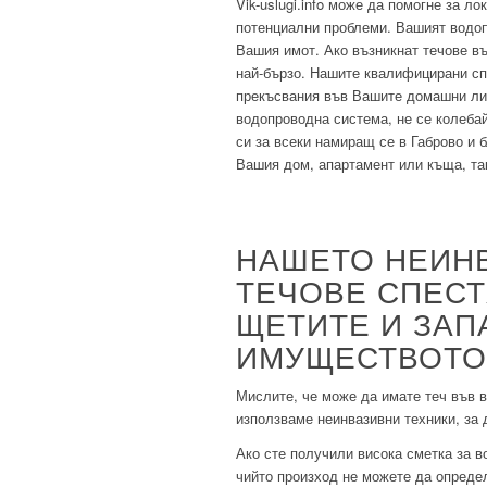
Vik-uslugi.info може да помогне за л
потенциални проблеми. Вашият водопр
Вашия имот. Ако възникнат течове в
най-бързо. Нашите квалифицирани спе
прекъсвания във Вашите домашни лин
водопроводна система, не се колебай
си за всеки намиращ се в Габрово и 
Вашия дом, апартамент или къща, та
НАШЕТО НЕИН
ТЕЧОВЕ СПЕСТ
ЩЕТИТЕ И ЗАП
ИМУЩЕСТВОТО
Мислите, че може да имате теч във
използваме неинвазивни техники, за
Ако сте получили висока сметка за в
чийто произход не можете да определ