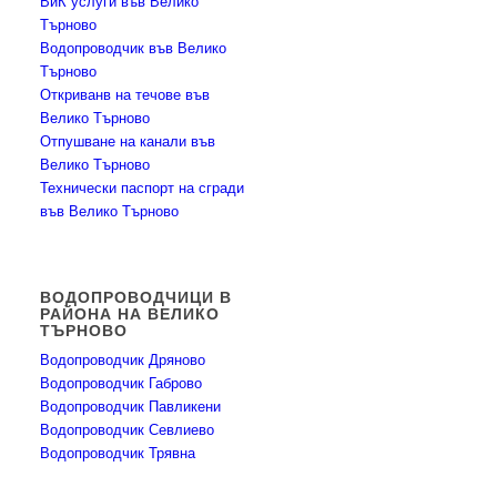
ВиК услуги във Велико
Търново
Водопроводчик във Велико
Търново
Откриванв на течове във
Велико Търново
Отпушване на канали във
Велико Търново
Технически паспорт на сгради
във Велико Търново
ВОДОПРОВОДЧИЦИ В
РАЙОНА НА ВЕЛИКО
ТЪРНОВО
Водопроводчик Дряново
Водопроводчик Габрово
Водопроводчик Павликени
Водопроводчик Севлиево
Водопроводчик Трявна