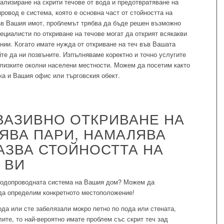
окализиране на скрити течове от вода и предотвратяване на
овод е система, която е основна част от стойността на
ъв Вашия имот, проблемът трябва да бъде решен възможно
циалисти по откриване на течове могат да открият всякакви
ии. Когато имате нужда от откриване на теч във Вашата
те да ни позвъните. Изпълняваме коректно и точно услугите
близките околни населени местности. Можем да посетим както
ка и Вашия офис или търговския обект.
ВАЗИВНО ОТКРИВАНЕ НА
ЯВА ПАРИ, НАМАЛЯВА
АЗВА СТОЙНОСТТА НА
 ВИ
 водопроводната система на Вашия дом? Можем да
 да определим конкретното местоположение!
ода или сте забелязали мокро петно по пода или стената,
ите, то най-вероятно имате проблем със скрит теч зад