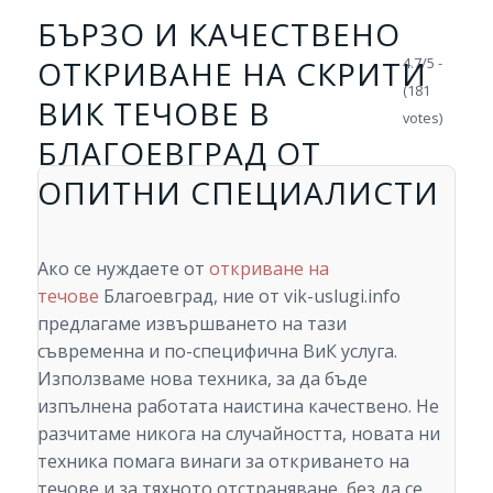
БЪРЗО И КАЧЕСТВЕНО
ОТКРИВАНЕ НА СКРИТИ
4.7/5 -
(181
ВИК ТЕЧОВЕ В
votes)
БЛАГОЕВГРАД ОТ
ОПИТНИ СПЕЦИАЛИСТИ
Ако се нуждаете от
откриване на
течове
Благоевград, ние от vik-uslugi.info
предлагаме извършването на тази
съвременна и по-специфична ВиК услуга.
Използваме нова техника, за да бъде
изпълнена работата наистина качествено. Не
разчитаме никога на случайността, новата ни
техника помага винаги за откриването на
течове и за тяхното отстраняване, без да се