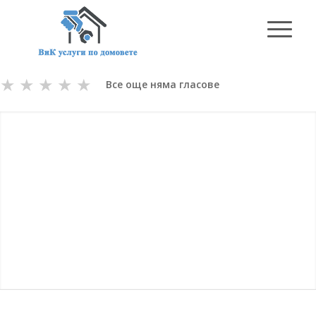
★
★
★
★
★
Все още няма гласове